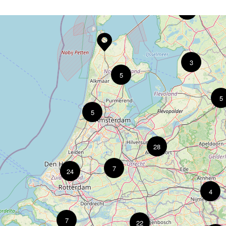
9
Je kan bij alle Bike Totaal winkels terecht voor
nieuwe fietsen, onderhoud en reparaties.
Fietslease
171
3
Vervangfiets
171
5
Fietsverhuur
33
5
5
28
7
24
4
7
22