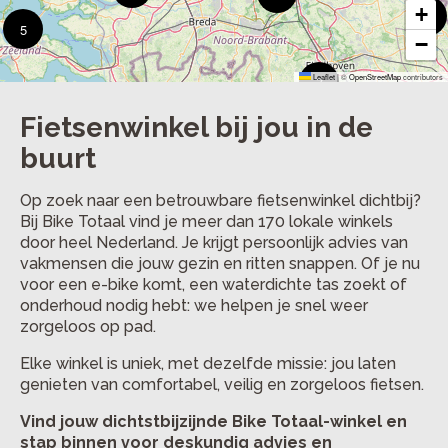
+
3
5
−
Leaflet
|
©
OpenStreetMap
contributors
7
Fietsenwinkel bij jou in de
buurt
Op zoek naar een betrouwbare fietsenwinkel dichtbij?
Bij Bike Totaal vind je meer dan 170 lokale winkels
door heel Nederland. Je krijgt persoonlijk advies van
vakmensen die jouw gezin en ritten snappen. Of je nu
voor een e-bike komt, een waterdichte tas zoekt of
onderhoud nodig hebt: we helpen je snel weer
zorgeloos op pad.
Elke winkel is uniek, met dezelfde missie: jou laten
genieten van comfortabel, veilig en zorgeloos fietsen.
Vind jouw dichtstbijzijnde Bike Totaal-winkel en
stap binnen voor deskundig advies en