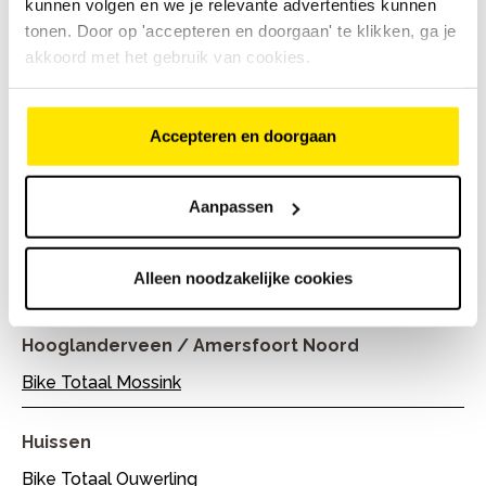
kunnen volgen en we je relevante advertenties kunnen
tonen. Door op 'accepteren en doorgaan' te klikken, ga je
Hilvarenbeek
akkoord met het gebruik van cookies.
Bike Totaal Baars
Accepteren en doorgaan
Hilversum
Bike Totaal Muijs
Aanpassen
Holten
Alleen noodzakelijke cookies
Bike Totaal Bloemendal Holten
Hooglanderveen / Amersfoort Noord
Bike Totaal Mossink
Huissen
Bike Totaal Ouwerling