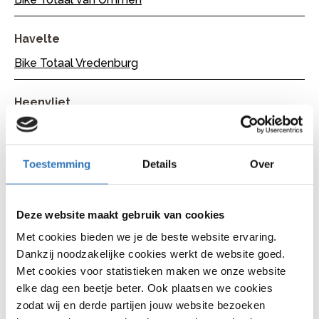
Havelte
Bike Totaal Vredenburg
Heenvliet
Bike Totaal Leensvaart
Toestemming
Details
Over
Heerenveen
Bike Totaal Chris Jacobs
Deze website maakt gebruik van cookies
Heinkenszand
Met cookies bieden we je de beste website ervaring.
Bike Totaal Bliek
Dankzij noodzakelijke cookies werkt de website goed.
Met cookies voor statistieken maken we onze website
elke dag een beetje beter. Ook plaatsen we cookies
Hillegom
zodat wij en derde partijen jouw website bezoeken
Bike Totaal van den Brink