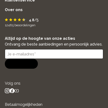
Klantenservice
Over ons
/5
4.8
12485
beoordelingen
Altijd op de hoogte van onze acties
Ontvang de beste aanbiedingen en persoonlijk advies.
Aanmelden
Volg ons
instagram
facebook
youtube
- new window
- new window
- new window
Betaalmogelijkheden