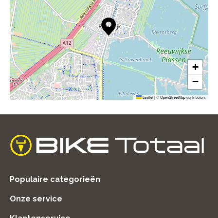
+
−
Leaflet
|
©
OpenStreetMap
contributors
home
Populaire categorieën
Onze service