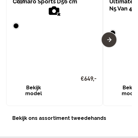
Colmaro Sports D56 cm
Ultimate
N5 Van 439
€
649
,
-
Bekijk
Bekijk
model
mode
Bekijk ons assortiment tweedehands