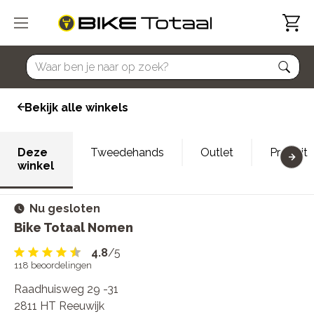
home
Bekijk alle winkels
Deze
Tweedehands
Outlet
Proefrit
winkel
Nu gesloten
Bike Totaal Nomen
4.8
/5
118
beoordelingen
Raadhuisweg 29 -31
2811 HT Reeuwijk