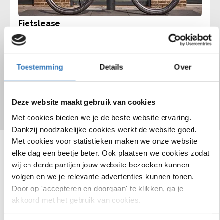
Fietslease
Voor een vast bedrag per maand rij jij zorgeloos op jouw
droomfiets. Vraag ons naar de mogelijkheden.
Toestemming
Details
Over
Fietsverhuur
Fiets inruilen
vervang
Deze website maakt gebruik van cookies
Met cookies bieden we je de beste website ervaring.
Dankzij noodzakelijke cookies werkt de website goed.
Met cookies voor statistieken maken we onze website
elke dag een beetje beter. Ook plaatsen we cookies zodat
Bekijk ons assortiment
wij en derde partijen jouw website bezoeken kunnen
volgen en we je relevante advertenties kunnen tonen.
Door op 'accepteren en doorgaan' te klikken, ga je
akkoord met het gebruik van cookies.
Chamonix C5
Infinity S4
€1000
korting
lage instap
instap
14