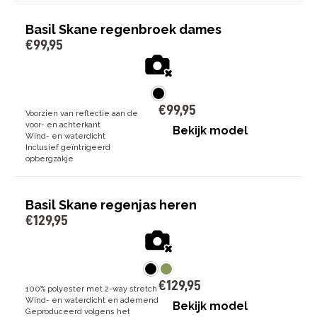
Basil Skane regenbroek dames
€
99
,
95
€
99
,
95
Voorzien van reflectie aan de
voor- en achterkant
Bekijk model
Wind- en waterdicht
Inclusief geïntrigeerd
opbergzakje
Basil Skane regenjas heren
€
129
,
95
€
129
,
95
100% polyester met 2-way stretch
Wind- en waterdicht en ademend
Bekijk model
Geproduceerd volgens het