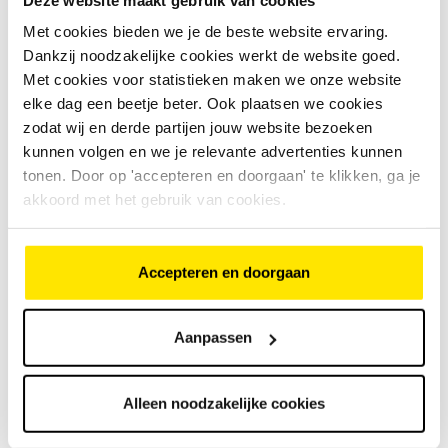
Basil Skane regenbroek heren
Met cookies bieden we je de beste website ervaring.
Dankzij noodzakelijke cookies werkt de website goed.
4
beoordelingen
Met cookies voor statistieken maken we onze website
€
99
,
95
elke dag een beetje beter. Ook plaatsen we cookies
zodat wij en derde partijen jouw website bezoeken
kunnen volgen en we je relevante advertenties kunnen
€
99
,
95
tonen. Door op 'accepteren en doorgaan' te klikken, ga je
100% polyester met 2-way stretch
Wind- en waterdicht
akkoord met het gebruik van cookies.
Bekijk model
Geproduceerd volgens het
Bluesign® keurmerk
Accepteren en doorgaan
Basil Hoga regenjas
€
64
,
95
Aanpassen
Alleen noodzakelijke cookies
€
64
,
95
100% polyester
Wind- en waterdicht
Bekijk model
Reflecterende elementen