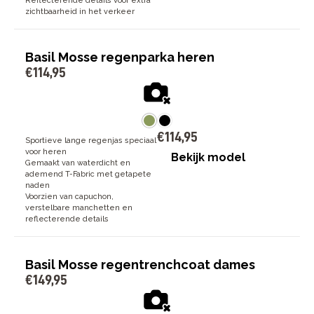
Reflecterende details voor extra
zichtbaarheid in het verkeer
Basil Mosse regenparka heren
€
114
,
95
€
114
,
95
Sportieve lange regenjas speciaal
voor heren
Bekijk model
Gemaakt van waterdicht en
ademend T-Fabric met getapete
naden
Voorzien van capuchon,
verstelbare manchetten en
reflecterende details
Basil Mosse regentrenchcoat dames
€
149
,
95