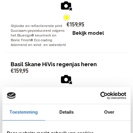
€
159
,
95
Stijlvolle en reflecterende print
Duurzaam geproduceerd volgens
Bekijk model
het Bluesign® keurmerk en
Bionic Finish® Eco coating
Ademend en wind- en waterdicht
Basil Skane HiVis regenjas heren
€
159
,
95
€
159
,
95
Stijlvolle en reflecterende print
Duurzaam geproduceerd volgens
Bekijk model
het Bluesign® keurmerk en
Toestemming
Details
Over
Bionic Finish® Eco coating
Ademend en wind- en waterdicht
Deze website maakt gebruik van cookies