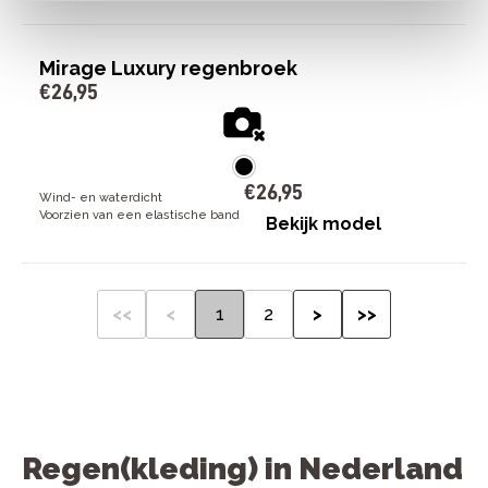
Mirage Luxury regenbroek
€
26
,
95
€
26
,
95
Wind- en waterdicht
Voorzien van een elastische band
Bekijk model
<<
<
1
2
>
>>
Regen(kleding) in Nederland