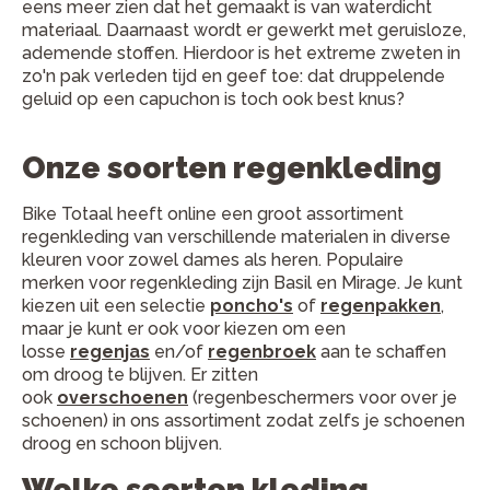
eens meer zien dat het gemaakt is van waterdicht
materiaal. Daarnaast wordt er gewerkt met geruisloze,
ademende stoffen. Hierdoor is het extreme zweten in
zo'n pak verleden tijd e
n geef toe: dat druppelende
geluid op een capuchon is toch ook best knus?
Onze soorten regenkleding
Bike Totaal heeft online een groot assortiment
regenkleding van verschillende materialen in diverse
kleuren voor zowel dames als heren. Populaire
merken voor regenkleding zijn Basil en Mirage. Je kunt
kiezen uit een selectie
poncho's
of
regenpakken
,
maar je kunt er ook voor kiezen om een
losse
regenjas
en/of
regenbroek
aan te schaffen
om droog te blijven. Er zitten
ook
overschoenen
(regenbeschermers voor over je
schoenen) in ons assortiment zodat zelfs je schoenen
droog en schoon blijven.
Welke soorten kleding