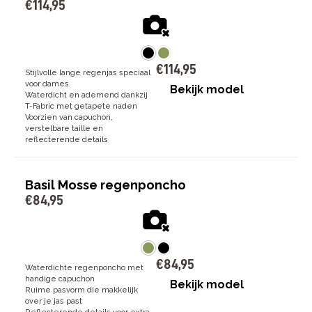
€
114
,
95
€
114
,
95
Stijlvolle lange regenjas speciaal
voor dames
Bekijk model
Waterdicht en ademend dankzij
T-Fabric met getapete naden
Voorzien van capuchon,
verstelbare taille en
reflecterende details
Basil Mosse regenponcho
€
84
,
95
€
84
,
95
Waterdichte regenponcho met
handige capuchon
Bekijk model
Ruime pasvorm die makkelijk
over je jas past