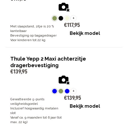
+
€
117
,
95
Met slaapstand, zitje is 20 %
kantelbaar
Bekijk model
Bevestiging op bagagedrager
Voor kinderen tot 22 kg
Thule Yepp 2 Maxi achterzitje
dragerbevestiging
€
139
,
95
+
€
139
,
95
Gewatteerde 5-punts
veiligheidsgordel
Bekijk model
Inclusief hoogwaardig metalen
slot
Vanaf ca. 9 maanden tot 6 jaar (tot
max. 22 kg)