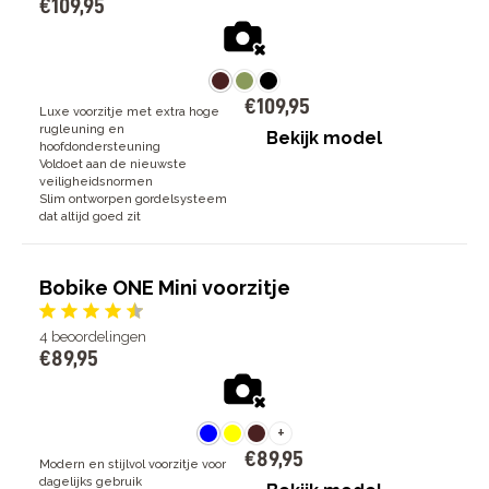
€
109
,
95
€
109
,
95
Luxe voorzitje met extra hoge
rugleuning en
Bekijk model
hoofdondersteuning
Voldoet aan de nieuwste
veiligheidsnormen
Slim ontworpen gordelsysteem
dat altijd goed zit
Bobike ONE Mini voorzitje
4
beoordelingen
€
89
,
95
+
€
89
,
95
Modern en stijlvol voorzitje voor
dagelijks gebruik