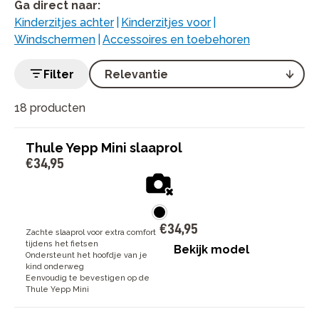
Ga direct naar
:
Kinderzitjes achter
|
Kinderzitjes voor
|
Windschermen
|
Accessoires en toebehoren
Filter
18 producten
Thule Yepp Mini slaaprol
€
34
,
95
€
34
,
95
Zachte slaaprol voor extra comfort
tijdens het fietsen
Bekijk model
Ondersteunt het hoofdje van je
kind onderweg
Eenvoudig te bevestigen op de
Thule Yepp Mini