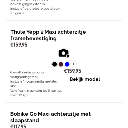
bevestigingssysteem
Inclusief verstelbare voetsteun
en gordel
Thule Yepp 2 Maxi achterzitje
framebevestiging
€
159
,
95
+
€
159
,
95
Gewatteerde 5-punts
veiligheidsgordel
Bekijk model
Inclusief hoogwaardig metalen
slot
Vanaf ca. 9 maanden tot 6 jaar (tot
max. 22 kg)
Bobike Go Maxi achterzitje met
slaapstand
€
117
,
95