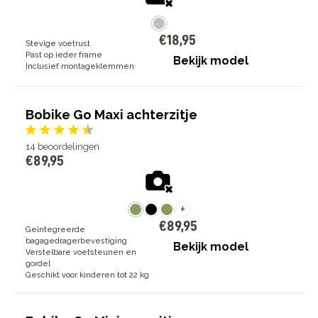
€
18
,
95
Stevige voetrust
Past op ieder frame
Bekijk model
Inclusief montageklemmen
Bobike Go Maxi achterzitje
14
beoordelingen
€
89
,
95
+
€
89
,
95
Geïntegreerde
bagagedragerbevestiging
Bekijk model
Verstelbare voetsteunen en
gordel
Geschikt voor kinderen tot 22 kg