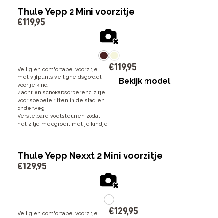
Thule Yepp 2 Mini voorzitje
€
119
,
95
€
119
,
95
Veilig en comfortabel voorzitje
met vijfpunts veiligheidsgordel
Bekijk model
voor je kind
Zacht en schokabsorberend zitje
voor soepele ritten in de stad en
onderweg
Verstelbare voetsteunen zodat
het zitje meegroeit met je kindje
Thule Yepp Nexxt 2 Mini voorzitje
€
129
,
95
€
129
,
95
Veilig en comfortabel voorzitje