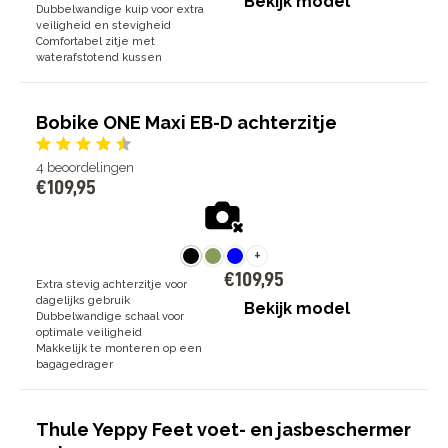
Bekijk model
Dubbelwandige kuip voor extra
veiligheid en stevigheid
Comfortabel zitje met
waterafstotend kussen
Bobike ONE Maxi EB-D achterzitje
4
beoordelingen
€
109
,
95
+
€
109
,
95
Extra stevig achterzitje voor
dagelijks gebruik
Bekijk model
Dubbelwandige schaal voor
optimale veiligheid
Makkelijk te monteren op een
bagagedrager
Thule Yeppy Feet voet- en jasbeschermer