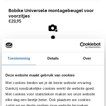
Bobike Universele montagebeugel voor
voorzitjes
€
20
,
95
€
20
,
95
Stuurpenbevestiging
Past op fietsen met een stuurpen
Bekijk model
en met A-head stuur contructie
Voorzien van een
Toestemming
Details
Over
bevestigingsmogelijkheid voor
een Bobike windscherm
Deze website maakt gebruik van cookies
Bobike Junior One achterzitje
Met cookies bieden we je de beste website ervaring.
Dankzij noodzakelijke cookies werkt de website goed.
6
beoordelingen
€
84
,
95
Met cookies voor statistieken maken we onze website
elke dag een beetje beter. Ook plaatsen we cookies
zodat wij en derde partijen jouw website bezoeken