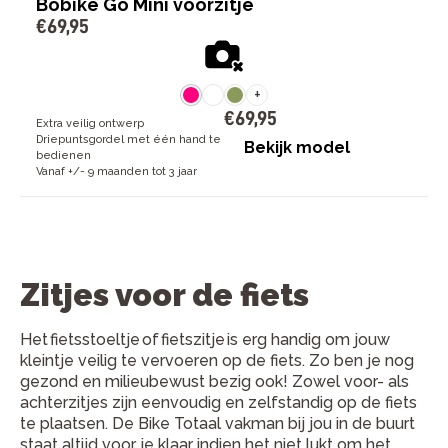
Bobike Go Mini voorzitje
€
69
,
95
+
€
69
,
95
Extra veilig ontwerp
Driepuntsgordel met één hand te
Bekijk model
bedienen
Vanaf +/- 9 maanden tot 3 jaar
Zitjes voor de fiets
Het fietsstoeltje of fietszitje is erg handig om jouw
kleintje veilig te vervoeren op de fiets. Zo ben je nog
gezond en milieubewust bezig ook! Zowel voor- als
achterzitjes zijn eenvoudig en zelfstandig op de fiets
te plaatsen. De Bike Totaal vakman bij jou in de buurt
staat altijd voor je klaar indien het niet lukt om het