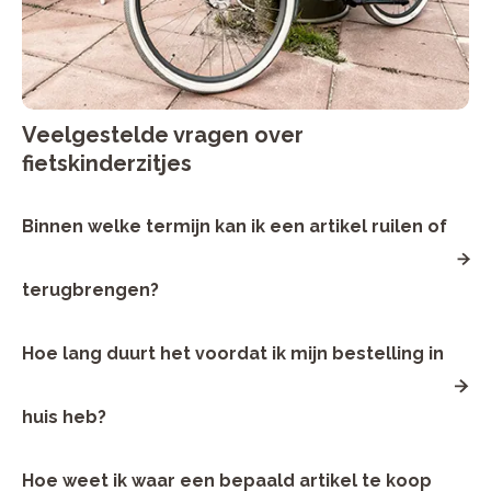
Veelgestelde vragen over
fietskinderzitjes
Binnen welke termijn kan ik een artikel ruilen of
terugbrengen?
Je hebt 14 dagen om het artikel te retourneren. Neem
Hoe lang duurt het voordat ik mijn bestelling in
contact op met de Bike Totaal winkel waar je het artikel
online hebt gekocht. Ruilen is alleen mogelijk in de winkel.
Restitutie van betaalde cadeaubonnen in geld is niet
mogelijk.
huis heb?
Wanneer je hebt gekozen voor thuisbezorgen van
Hoe weet ik waar een bepaald artikel te koop
onderdelen & accessoires dan wordt je bestelling door