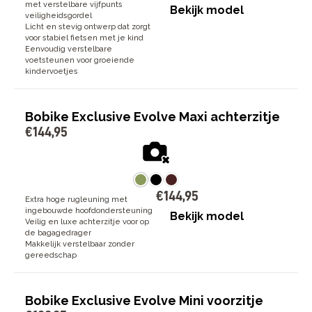
met verstelbare vijfpunts
Bekijk model
veiligheidsgordel
Licht en stevig ontwerp dat zorgt
voor stabiel fietsen met je kind
Eenvoudig verstelbare
voetsteunen voor groeiende
kindervoetjes
Bobike Exclusive Evolve Maxi achterzitje
€
144
,
95
€
144
,
95
Extra hoge rugleuning met
ingebouwde hoofdondersteuning
Bekijk model
Veilig en luxe achterzitje voor op
de bagagedrager
Makkelijk verstelbaar zonder
gereedschap
Bobike Exclusive Evolve Mini voorzitje