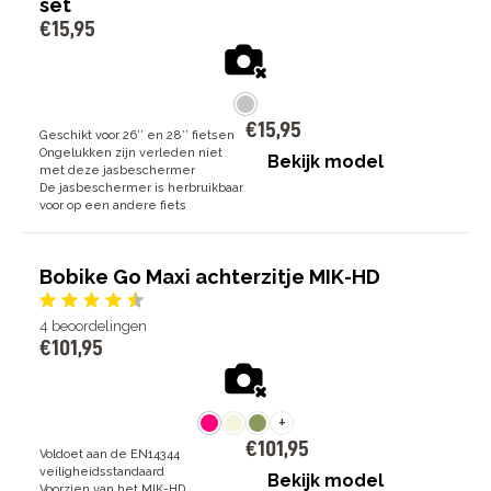
set
€
15
,
95
€
15
,
95
Geschikt voor 26’’ en 28’’ fietsen
Ongelukken zijn verleden niet
Bekijk model
met deze jasbeschermer
De jasbeschermer is herbruikbaar
voor op een andere fiets
Bobike Go Maxi achterzitje MIK-HD
4
beoordelingen
€
101
,
95
+
€
101
,
95
Voldoet aan de EN14344
veiligheidsstandaard
Bekijk model
Voorzien van het MIK-HD