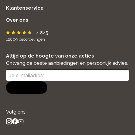
Klantenservice
Over ons
/5
4.8
12609
beoordelingen
Altijd op de hoogte van onze acties
Ontvang de beste aanbiedingen en persoonlijk advies.
Aanmelden
Volg ons
instagram
facebook
youtube
- new window
- new window
- new window