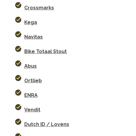
Crossmarks
Kega
Navitas
Bike Totaal Stout
Abus
Ortlieb
ENRA
Vendit
Dutch ID / Lovens