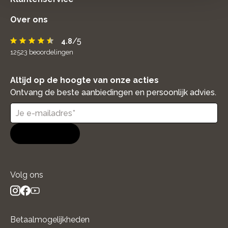
Over ons
/5
4.8
12523
beoordelingen
Altijd op de hoogte van onze acties
Ontvang de beste aanbiedingen en persoonlijk advies.
Aanmelden
Volg ons
instagram
facebook
youtube
- new window
- new window
- new window
Betaalmogelijkheden