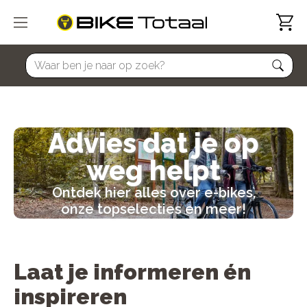
home
Advies dat je op
weg helpt
Ontdek hier alles over e-bikes,
onze topselecties en meer!
Laat je informeren én
inspireren