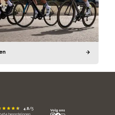
sen
/5
4.8
Volg ons
2464
beoordelingen