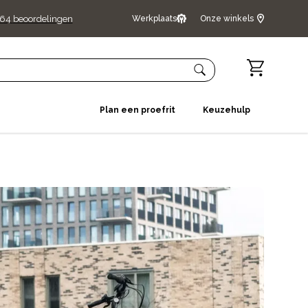
464
beoordelingen
Werkplaats
Onze winkels
Plan een proefrit
Keuzehulp