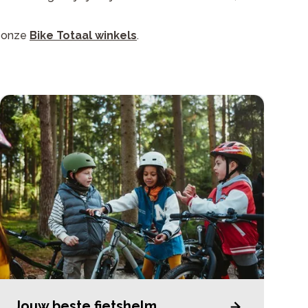
n onze
Bike Totaal winkels
.
Jouw beste fietshelm