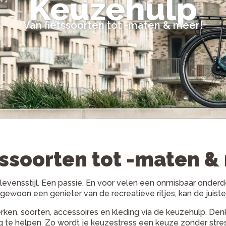
Keuzehulp
Van fietssoorten tot -maten & meer!
tssoorten tot -maten &
levensstijl. Een passie. En voor velen een onmisbaar onderde
of gewoon een genieter van de recreatieve ritjes, kan de jui
en, soorten, accessoires en kleding via de keuzehulp. Denk
weg te helpen. Zo wordt je keuzestress een keuze
zonder
stre