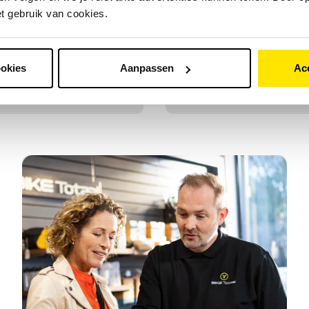
et gebruik van cookies.
ookies
Aanpassen
Ac
Alles over fietsma
Welke framemaat past bij m