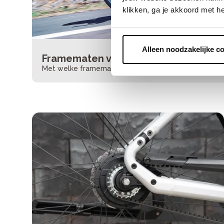
klikken, ga je akkoord met h
Alleen noodzakelijke c
Framematen voor je racefiets
Met welke framemaat race jij het best?