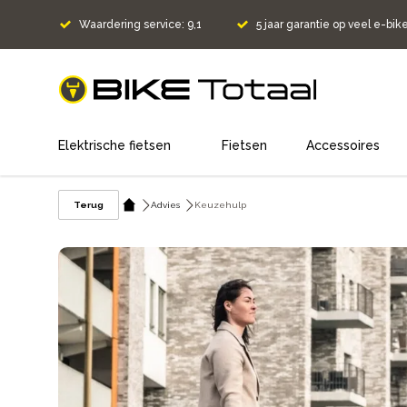
Waardering service: 9,1
5 jaar garantie op veel e-bik
home
Elektrische fietsen
Fietsen
Accessoires
Terug
Advies
Keuzehulp