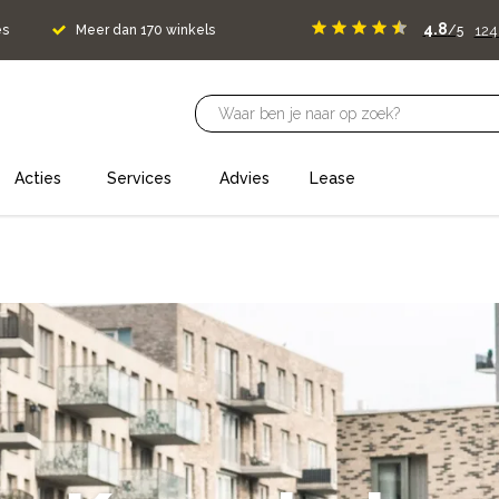
4.8
12
es
Meer dan 170 winkels
/5
Acties
Services
Advies
Lease