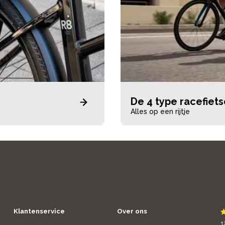
De 4 type racefiet
Alles op een rijtje
Klantenservice
Over ons
1