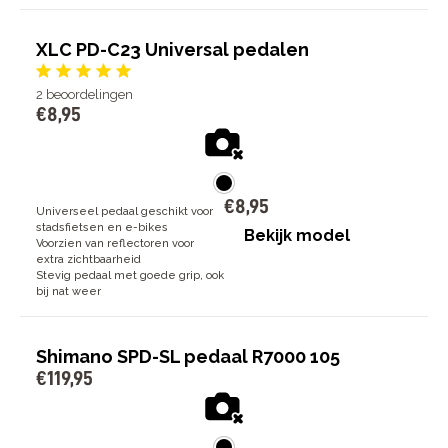
XLC PD-C23 Universal pedalen
2
beoordelingen
€
8
,
95
€
8
,
95
Universeel pedaal geschikt voor
stadsfietsen en e-bikes
Bekijk model
Voorzien van reflectoren voor
extra zichtbaarheid
Stevig pedaal met goede grip, ook
bij nat weer
Shimano SPD-SL pedaal R7000 105
€
119
,
95