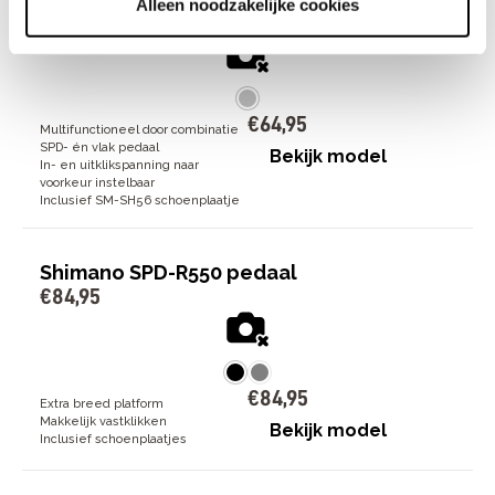
Alleen noodzakelijke cookies
€
64
,
95
€
64
,
95
Multifunctioneel door combinatie
SPD- én vlak pedaal
Bekijk model
In- en uitklikspanning naar
voorkeur instelbaar
Inclusief SM-SH56 schoenplaatje
Shimano SPD-R550 pedaal
€
84
,
95
€
84
,
95
Extra breed platform
Makkelijk vastklikken
Bekijk model
Inclusief schoenplaatjes