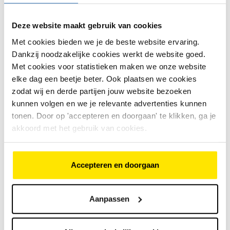
€
74
,
95
Inclusief verstelbare in- en
uitklikspanning
Bekijk model
Deze website maakt gebruik van cookies
Verbeterde grip aan de platte
zijde voor meer controle
Met cookies bieden we je de beste website ervaring.
Extra geschikt voor
Dankzij noodzakelijke cookies werkt de website goed.
mountainbikes, gravelbikes en
touring bikes
Met cookies voor statistieken maken we onze website
elke dag een beetje beter. Ook plaatsen we cookies
zodat wij en derde partijen jouw website bezoeken
XLC PD-C07 stad/comfort pedalen
kunnen volgen en we je relevante advertenties kunnen
tonen. Door op 'accepteren en doorgaan' te klikken, ga je
5
beoordelingen
€
22
,
95
akkoord met het gebruik van cookies.
Accepteren en doorgaan
€
22
,
95
Aluminium behuizing
CroMo as
Bekijk model
Met twee reflectoren
Aanpassen
Shimano SPD M324 pedaal