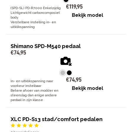
€
119
,
95
(SPD-SL) PD-R7000 Enkelzijdig
Lichtgewicht carboncomposiet
Bekijk model
body
Verstelbare instelling in- en
uitklikspanning
Shimano SPD-M540 pedaal
€
74
,
95
€
74
,
95
In- en uitklikspanning naar
voorkeur instelbaar
Bekijk model
Betere afvoer van modder en
steenslag dan enige andere
pedaal in zijn klasse
XLC PD-S13 stad/comfort pedalen