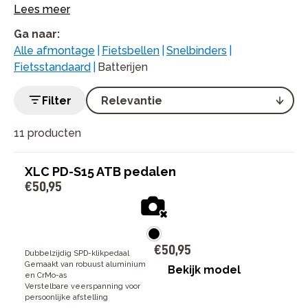
Lees meer
Ga naar
:
Alle afmontage
|
Fietsbellen
|
Snelbinders
|
Fietsstandaard
|
Batterijen
Filter
11 producten
XLC PD-S15 ATB pedalen
€
50
,
95
€
50
,
95
Dubbelzijdig SPD-klikpedaal
Gemaakt van robuust aluminium
Bekijk model
en CrMo-as
Verstelbare veerspanning voor
persoonlijke afstelling