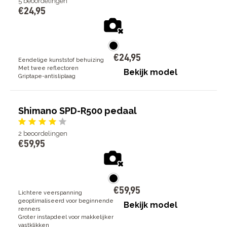
5
beoordelingen
€
24
,
95
€
24
,
95
Eendelige kunststof behuizing
Met twee reflectoren
Bekijk model
Griptape-antisliplaag
Shimano SPD-R500 pedaal
2
beoordelingen
€
59
,
95
€
59
,
95
Lichtere veerspanning
geoptimaliseerd voor beginnende
Bekijk model
renners
Groter instapdeel voor makkelijker
vastklikken