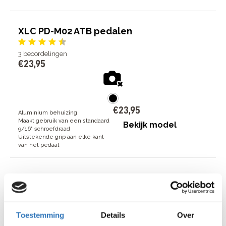
XLC PD-M02 ATB pedalen
3
beoordelingen
€
23
,
95
€
23
,
95
Aluminium behuizing
Maakt gebruik van een standaard
Bekijk model
9/16" schroefdraad
Uitstekende grip aan elke kant
van het pedaal
Shimano SPD-EH500 pedaal
€
74
,
95
Toestemming
Details
Over