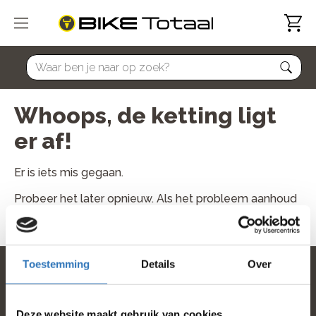
home
Whoops, de ketting ligt
er af!
Er is iets mis gegaan.
Probeer het later opnieuw. Als het probleem aanhoud
neem dan contact met ons op.
Toestemming
Details
Over
home
Deze website maakt gebruik van cookies