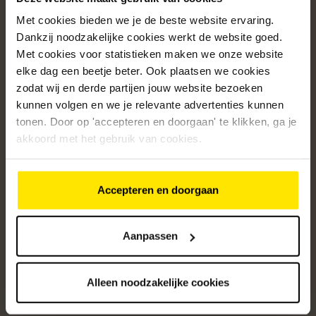
Met cookies bieden we je de beste website ervaring.
Populaire categorieën
Dankzij noodzakelijke cookies werkt de website goed.
Onze service
Met cookies voor statistieken maken we onze website
elke dag een beetje beter. Ook plaatsen we cookies
Klantenservice
zodat wij en derde partijen jouw website bezoeken
kunnen volgen en we je relevante advertenties kunnen
Over ons
tonen. Door op 'accepteren en doorgaan' te klikken, ga je
/5
akkoord met het gebruik van cookies.
4.8
12488
beoordelingen
Accepteren en doorgaan
Altijd op de hoogte van onze acties
Ontvang de beste aanbiedingen en persoonlijk advies.
Aanpassen
Aanmelden
Alleen noodzakelijke cookies