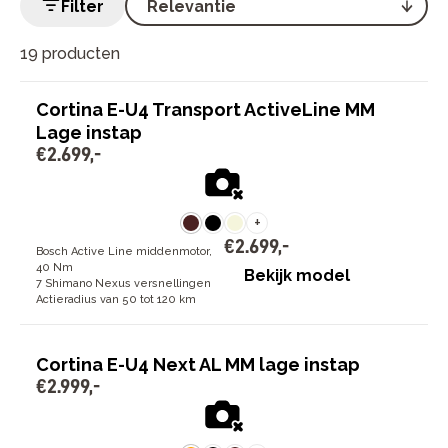
Filter
E-U4 transportfiets
, maar biedt daarnaast ook
moderne stadsfietsen, gezinsfietsen en sportievere
19 producten
modellen met krachtige middenmotoren.
Cortina E-U4 Transport ActiveLine MM
Lage instap
€
2
.
699
,
-
+
€
2
.
699
,
-
Bosch Active Line middenmotor,
40 Nm
Bekijk model
7 Shimano Nexus versnellingen
Actieradius van 50 tot 120 km
Cortina E-U4 Next AL MM lage instap
€
2
.
999
,
-