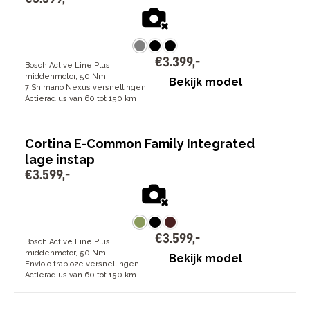
€
3
.
399
,
-
Bosch Active Line Plus
middenmotor, 50 Nm
Bekijk model
7 Shimano Nexus versnellingen
Actieradius van 60 tot 150 km
Cortina E-Common Family Integrated
lage instap
€
3
.
599
,
-
€
3
.
599
,
-
Bosch Active Line Plus
middenmotor, 50 Nm
Bekijk model
Enviolo traploze versnellingen
Actieradius van 60 tot 150 km