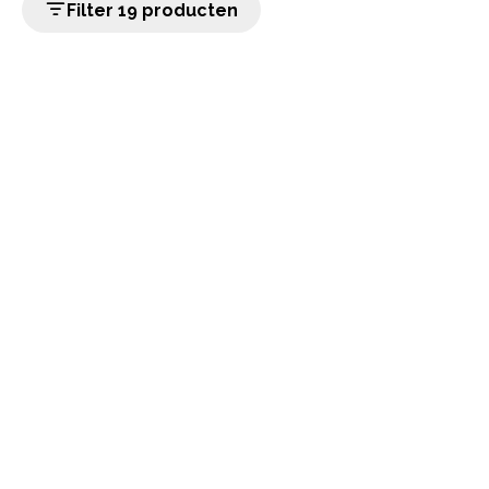
Filter 19 producten
home
Populaire categorieën
Onze service
Klantenservice