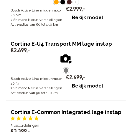
+
€
2
.
999
,
-
Bosch Active Line middenmotor,
40 Nm
Bekijk model
7 Shimano Nexus versnellingen
Actieradius van 60 tot 150 km
Cortina E-U4 Transport MM lage instap
€
2
.
699
,
-
€
2
.
699
,
-
Bosch Active Line middenmotor,
40 Nm
Bekijk model
7 Shimano Nexus versnellingen
Actieradius van 50 tot 120 km
Cortina E-Common Integrated lage instap
3
beoordelingen
€
3
.
399
,
-