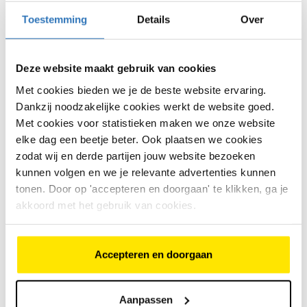
Enviolo traploze
Toestemming
Details
Over
Comfort
versnelling mogelijk
Deze website maakt gebruik van cookies
Wanneer kies je een E-Common?
Met cookies bieden we je de beste website ervaring.
Je gebruikt kinderzitjes.
Dankzij noodzakelijke cookies werkt de website goed.
Je vervoert regelmatig extra bagage.
Met cookies voor statistieken maken we onze website
elke dag een beetje beter. Ook plaatsen we cookies
Je zoekt meer stabiliteit dan een traditionele
zodat wij en derde partijen jouw website bezoeken
stadsfiets.
kunnen volgen en we je relevante advertenties kunnen
Meer weten over traploos schakelen? Bekijk ook onze
tonen. Door op 'accepteren en doorgaan' te klikken, ga je
collectie
elektrische fietsen met traploze
akkoord met het gebruik van cookies.
versnelling
.
Cortina E-Tide – comfortabele
Accepteren en doorgaan
allrounder
Aanpassen