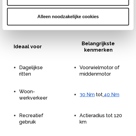
De Cortina E-Tide is een veelzijdige elektrische
stadsfiets die verkrijgbaar is met zowel een
voorwielmotor als een Bosch middenmotor. Daardoor
Alleen noodzakelijke cookies
kun je kiezen tussen een scherp geprijsde uitvoering
of extra comfort en stabiliteit.
Belangrijkste
Ideaal voor
kenmerken
Dagelijkse
Voorwielmotor of
ritten
middenmotor
Woon-
30 Nm
tot
40 Nm
werkverkeer
Recreatief
Actieradius tot 120
gebruik
km