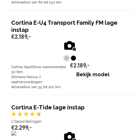
Actieradius van 60 tot 150 km
Cortina E-U4 Transport Family FM lage
instap
€
2
.
189
,
-
€
2
.
189
,
-
Cortina SportDrive voorwielmotor,
30 Nm
Bekijk model
Shimano Nexus 7
naafversnellingen
Actieradius van 35 tot 120 km
Cortina E-Tide lage instap
2
beoordelingen
€
2
.
299
,
-