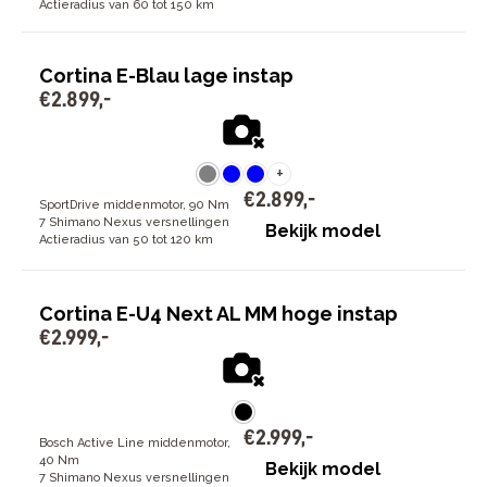
Actieradius van 60 tot 150 km
Cortina E-Blau lage instap
€
2
.
899
,
-
+
€
2
.
899
,
-
SportDrive middenmotor, 90 Nm
7 Shimano Nexus versnellingen
Bekijk model
Actieradius van 50 tot 120 km
Cortina E-U4 Next AL MM hoge instap
€
2
.
999
,
-
€
2
.
999
,
-
Bosch Active Line middenmotor,
40 Nm
Bekijk model
7 Shimano Nexus versnellingen