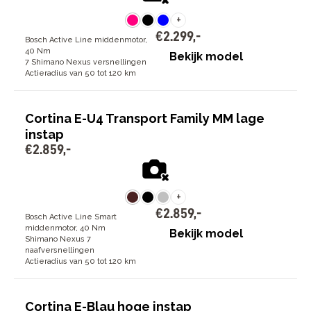
+
€
2
.
299
,
-
Bosch Active Line middenmotor,
40 Nm
Bekijk model
7 Shimano Nexus versnellingen
Actieradius van 50 tot 120 km
Cortina E-U4 Transport Family MM lage
instap
€
2
.
859
,
-
+
€
2
.
859
,
-
Bosch Active Line Smart
middenmotor, 40 Nm
Bekijk model
Shimano Nexus 7
naafversnellingen
Actieradius van 50 tot 120 km
Cortina E-Blau hoge instap