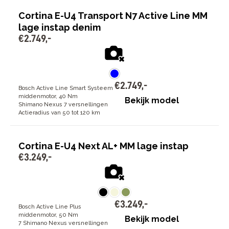
Cortina E-U4 Transport N7 Active Line MM
lage instap denim
€
2
.
749
,
-
€
2
.
749
,
-
Bosch Active Line Smart Systeem
middenmotor, 40 Nm
Bekijk model
Shimano Nexus 7 versnellingen
Actieradius van 50 tot 120 km
Cortina E-U4 Next AL+ MM lage instap
€
3
.
249
,
-
€
3
.
249
,
-
Bosch Active Line Plus
middenmotor, 50 Nm
Bekijk model
7 Shimano Nexus versnellingen