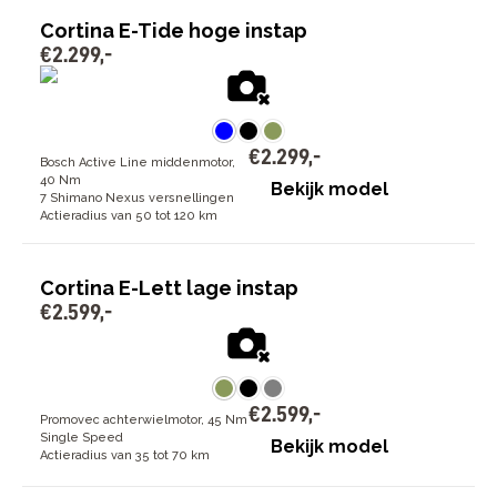
Cortina E-Tide hoge instap
€
2
.
299
,
-
€
2
.
299
,
-
Bosch Active Line middenmotor,
40 Nm
Bekijk model
7 Shimano Nexus versnellingen
Actieradius van 50 tot 120 km
Cortina E-Lett lage instap
€
2
.
599
,
-
€
2
.
599
,
-
Promovec achterwielmotor, 45 Nm
Single Speed
Bekijk model
Actieradius van 35 tot 70 km