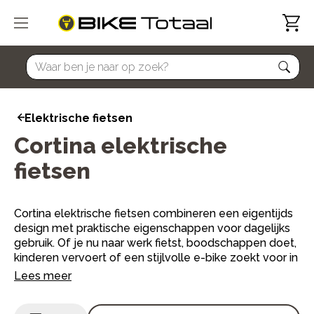
home
Elektrische fietsen
Cortina elektrische
fietsen
Cortina elektrische fietsen combineren een eigentijds
design met praktische eigenschappen voor dagelijks
gebruik. Of je nu naar werk fietst, boodschappen doet,
kinderen vervoert of een stijlvolle e-bike zoekt voor in
de stad: binnen het Cortina assortiment vind je een
Lees meer
model dat past bij jouw dagelijkse ritten.
Cortina staat vooral bekend om de populaire
Cortina