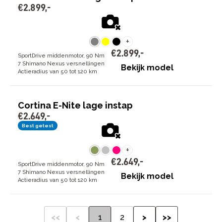
€
2
.
899
,
-
+
€
2
.
899
,
-
SportDrive middenmotor, 90 Nm
7 Shimano Nexus versnellingen
Bekijk model
Actieradius van 50 tot 120 km
Cortina E-Nite lage instap
€
2
.
649
,
-
Best getest
+
€
2
.
649
,
-
SportDrive middenmotor, 90 Nm
7 Shimano Nexus versnellingen
Bekijk model
Actieradius van 50 tot 120 km
<<
<
1
2
>
>>