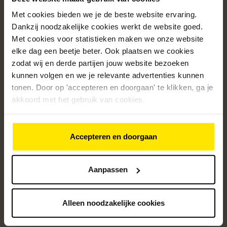
Met cookies bieden we je de beste website ervaring.
Populaire categorieën
Dankzij noodzakelijke cookies werkt de website goed.
Onze service
Met cookies voor statistieken maken we onze website
elke dag een beetje beter. Ook plaatsen we cookies
Klantenservice
zodat wij en derde partijen jouw website bezoeken
kunnen volgen en we je relevante advertenties kunnen
Over ons
tonen. Door op 'accepteren en doorgaan' te klikken, ga je
/5
akkoord met het gebruik van cookies.
4.8
12361
beoordelingen
Accepteren en doorgaan
Altijd op de hoogte van onze acties
Ontvang de beste aanbiedingen en persoonlijk advies.
Aanpassen
Aanmelden
Alleen noodzakelijke cookies