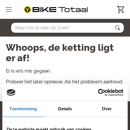
home
Whoops, de ketting ligt
er af!
Er is iets mis gegaan.
Probeer het later opnieuw. Als het probleem aanhoud
neem dan contact met ons op.
Toestemming
Details
Over
home
Deze website maakt gebruik van cookies