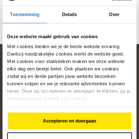
Toestemming
Details
Over
Deze website maakt gebruik van cookies
Met cookies bieden we je de beste website ervaring.
Dankzij noodzakelijke cookies werkt de website goed.
Met cookies voor statistieken maken we onze website
elke dag een beetje beter. Ook plaatsen we cookies
home
zodat wij en derde partijen jouw website bezoeken
kunnen volgen en we je relevante advertenties kunnen
Populaire categorieën
tonen. Door op 'accepteren en doorgaan' te klikken, ga je
Onze service
akkoord met het gebruik van cookies.
Klantenservice
Accepteren en doorgaan
Over ons
/5
4.8