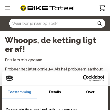
home
Whoops, de ketting ligt
er af!
Er is iets mis gegaan.
Probeer het later opnieuw. Als het probleem aanhoud
neem dan contact met ons op.
Toestemming
Details
Over
home
Deze website maakt gebruik van cookies