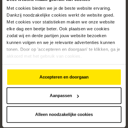
Met cookies bieden we je de beste website ervaring.
Populaire categorieën
Dankzij noodzakelijke cookies werkt de website goed.
Onze service
Met cookies voor statistieken maken we onze website
elke dag een beetje beter. Ook plaatsen we cookies
Klantenservice
zodat wij en derde partijen jouw website bezoeken
kunnen volgen en we je relevante advertenties kunnen
Over ons
tonen. Door op 'accepteren en doorgaan' te klikken, ga je
/5
akkoord met het gebruik van cookies.
4.8
12537
beoordelingen
Accepteren en doorgaan
Altijd op de hoogte van onze acties
Ontvang de beste aanbiedingen en persoonlijk advies.
Aanpassen
Aanmelden
Alleen noodzakelijke cookies