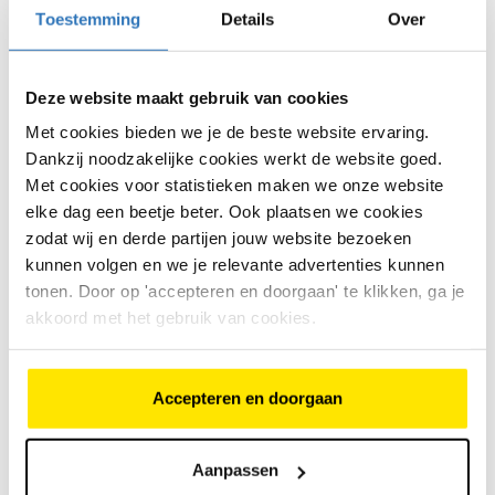
Toestemming
Details
Over
€
25
,
50
Deze website maakt gebruik van cookies
28 Inch
Uitstekende lekbescherming
Bekijk model
Met cookies bieden we je de beste website ervaring.
Geschikt voor meerder
ondergronden
Dankzij noodzakelijke cookies werkt de website goed.
Met cookies voor statistieken maken we onze website
elke dag een beetje beter. Ook plaatsen we cookies
CST Palmbay buitenband zwart
zodat wij en derde partijen jouw website bezoeken
€
33
,
95
kunnen volgen en we je relevante advertenties kunnen
tonen. Door op 'accepteren en doorgaan' te klikken, ga je
akkoord met het gebruik van cookies.
€
33
,
95
28 inch
Voorzien van vering
Bekijk model
Anti-leklaag
Accepteren en doorgaan
Continental RIDE Tour buitenband 26 inch
Aanpassen
€
26
,
95