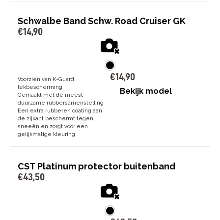
Schwalbe Band Schw. Road Cruiser GK
€
14
,
90
€
14
,
90
Voorzien van K-Guard
lekbescherming
Bekijk model
Gemaakt met de meest
duurzame rubbersamenstelling
Een extra rubberen coating aan
de zijkant beschermt tegen
sneeën en zorgt voor een
gelijkmatige kleuring
CST Platinum protector buitenband
€
43
,
50