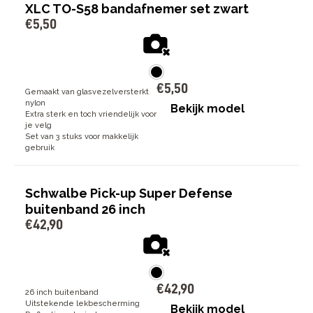
XLC TO-S58 bandafnemer set zwart
€
5
,
50
€
5
,
50
Gemaakt van glasvezelversterkt
nylon
Bekijk model
Extra sterk en toch vriendelijk voor
je velg
Set van 3 stuks voor makkelijk
gebruik
Schwalbe Pick-up Super Defense
buitenband 26 inch
€
42
,
90
€
42
,
90
26 inch buitenband
Uitstekende lekbescherming
Bekijk model