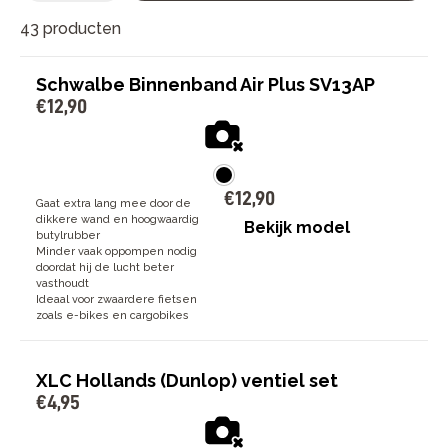
43 producten
De selectie fietsbanden bij Bike Totaal is zorgvuldig
samengesteld om aan de eisen van diverse
fietsliefhebbers te voldoen. Of je nu een fanatieke
Schwalbe Binnenband Air Plus SV13AP
mountainbiker bent die op zoek is naar banden met
€
12
,
90
uitstekende grip voor ruige trails, of een stadsfietser
die streeft naar duurzaamheid en comfort voor de
dagelijkse ritjes; bij Bike Totaal vindt u de perfecte
match.
€
12
,
90
Gaat extra lang mee door de
dikkere wand en hoogwaardig
Bekijk model
butylrubber
Minder vaak oppompen nodig
doordat hij de lucht beter
vasthoudt
Ideaal voor zwaardere fietsen
zoals e-bikes en cargobikes
XLC Hollands (Dunlop) ventiel set
€
4
,
95