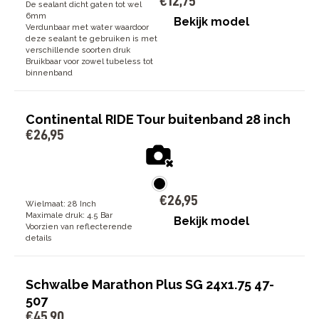
€
12
,
75
De sealant dicht gaten tot wel
6mm
Bekijk model
Verdunbaar met water waardoor
deze sealant te gebruiken is met
verschillende soorten druk
Bruikbaar voor zowel tubeless tot
binnenband
Continental RIDE Tour buitenband 28 inch
€
26
,
95
€
26
,
95
Wielmaat: 28 Inch
Maximale druk: 4.5 Bar
Bekijk model
Voorzien van reflecterende
details
Schwalbe Marathon Plus SG 24x1.75 47-
507
€
45
,
90