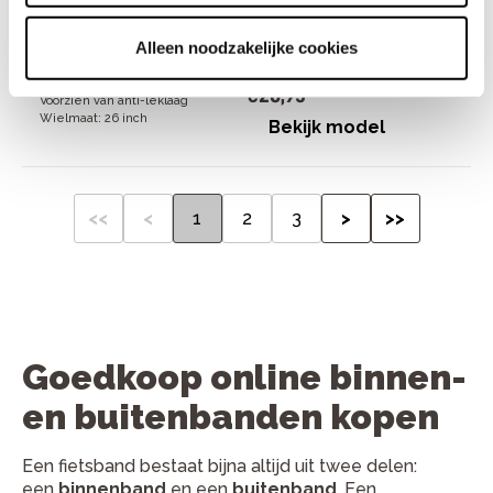
Alleen noodzakelijke cookies
€
26
,
95
Voorzien van anti-leklaag
Wielmaat: 26 inch
Bekijk model
<<
<
1
2
3
>
>>
Goedkoop online binnen-
en buitenbanden kopen
Een fietsband bestaat bijna altijd uit twee delen:
een
binnenband
en een
buitenband
. Een