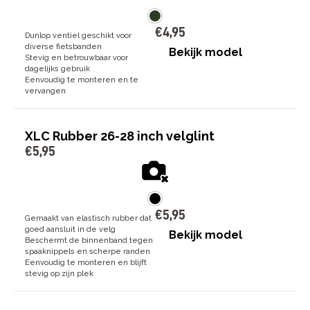
€
4
,
95
Dunlop ventiel geschikt voor
diverse fietsbanden
Bekijk model
Stevig en betrouwbaar voor
dagelijks gebruik
Eenvoudig te monteren en te
vervangen
XLC Rubber 26-28 inch velglint
€
5
,
95
€
5
,
95
Gemaakt van elastisch rubber dat
goed aansluit in de velg
Bekijk model
Beschermt de binnenband tegen
spaaknippels en scherpe randen
Eenvoudig te monteren en blijft
stevig op zijn plek