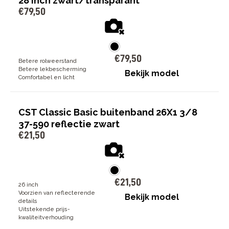
28 inch zwart/transparant
€
79
,
50
€
79
,
50
Betere rolweerstand
Betere lekbescherming
Bekijk model
Comfortabel en licht
CST Classic Basic buitenband 26X1 3/8
37-590 reflectie zwart
€
21
,
50
€
21
,
50
26 inch
Voorzien van reflecterende
Bekijk model
details
Uitstekende prijs-
kwaliteitverhouding