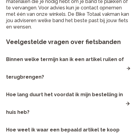
materialen die je nodig hebt om je band te plakken of
te vervangen. Voor advies kun je contact opnemen
met één van onze winkels. De Bike Totaal vakman kan
jou adviseren welke band het beste past bij jouw fiets
en wensen.
Veelgestelde vragen over fietsbanden
Binnen welke termijn kan ik een artikel ruilen of
terugbrengen?
Je hebt 14 dagen om het artikel te retourneren. Neem
Hoe lang duurt het voordat ik mijn bestelling in
contact op met de Bike Totaal winkel waar je het artikel
online hebt gekocht. Ruilen is alleen mogelijk in de winkel.
Restitutie van betaalde cadeaubonnen in geld is niet
mogelijk.
huis heb?
Wanneer je hebt gekozen voor thuisbezorgen van
Hoe weet ik waar een bepaald artikel te koop
onderdelen & accessoires dan wordt je bestelling door