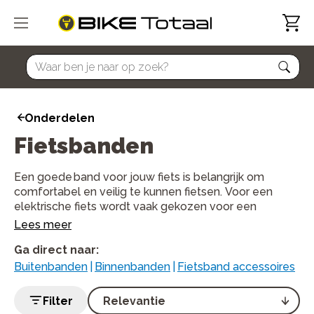
home
Onderdelen
Fietsbanden
Een goede band voor jouw fiets is belangrijk om
comfortabel en veilig te kunnen fietsen. Voor een
elektrische fiets wordt vaak gekozen voor een
betrouwbare en slijtvaste band. Op e-bikes zie je
Lees meer
steeds meer brede banden met een stevige anti-
Ga direct naar
:
leklaag. Een fietsband met lage rolweerstand past
weer goed bij racefietsen en bij een mountainbike
Buitenbanden
|
Binnenbanden
|
Fietsband accessoires
past een band met extra grip het beste. In onze
webshop vind je ze allemaal, inclusief accessoires en
Filter
reparatiedoosjes.