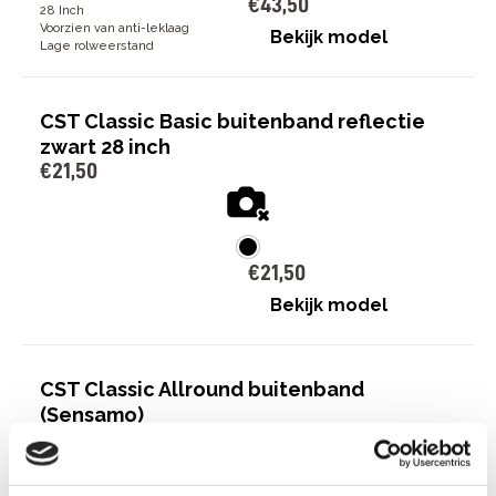
€
43
,
50
28 Inch
Voorzien van anti-leklaag
Bekijk model
Lage rolweerstand
CST Classic Basic buitenband reflectie
zwart 28 inch
€
21
,
50
€
21
,
50
Bekijk model
CST Classic Allround buitenband
(Sensamo)
6
beoordelingen
€
25
,
50