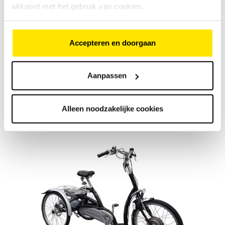
Elektrische uitvoering
akkoord met het gebruik van cookies.
Bestuurder + passagier
Accepteren en doorgaan
Geen instap eenvoudig plaats nemen
Comfortabele verstelbare zittingen met
rugleuning
Aanpassen
Plan een proefrit in
Alleen noodzakelijke cookies