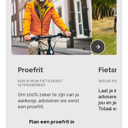
Proefrit
Fietsmet
KAN IK MIJN FIETS EERST
WELKE FIETS PAS
UITPROBEREN?
Laat je in de
Om 100% zeker te zijn van je
adviseren over
aankoop, adviseren we eerst
jou en je fiet
een proefrit.
Totaal expert
Plan een proefrit in
Lee