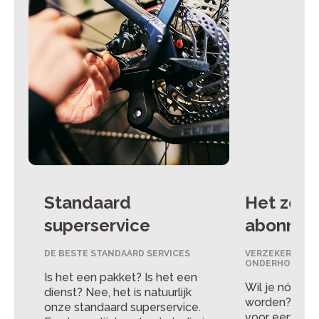
Standaard
Het zorg
superservice
abonnem
DE BESTE STANDAARD SERVICES
VERZEKERING, 
ONDERHOUD
Is het een pakket? Is het een
Wil je nóg me
dienst? Nee, het is natuurlijk
worden? Dan k
onze standaard superservice.
voor een abo