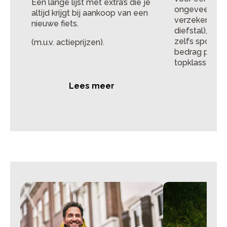
Een lange lijst met extra’s die je
ongeveer alles 
altijd krijgt bij aankoop van een
verzekeringen
nieuwe fiets.
diefstal), al 
zelfs spoedhu
(m.u.v. actieprijzen).
bedrag per ma
topklasse serv
Lees meer
Lee