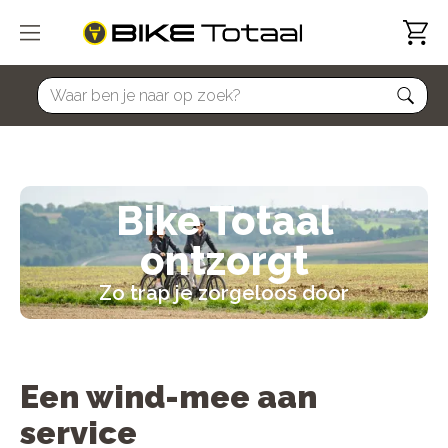
home
Bike Totaal
ontzorgt
Zo trap je zorgeloos door
Een
wind-mee
aan
service