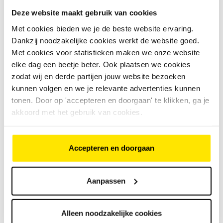
keuze? Dat kan met de
Bike Totaal cadeaupas
.
Deze website maakt gebruik van cookies
Fietsverhuur
Met cookies bieden we je de beste website ervaring.
Dankzij noodzakelijke cookies werkt de website goed.
Huur een fiets
tijdens je vakantie of weekend weg en
Met cookies voor statistieken maken we onze website
verken de omgeving. Gouden tip: bekijk
hier
de
elke dag een beetje beter. Ook plaatsen we cookies
mooiste fietsroutes van Nederland!
zodat wij en derde partijen jouw website bezoeken
kunnen volgen en we je relevante advertenties kunnen
tonen. Door op 'accepteren en doorgaan' te klikken, ga je
akkoord met het gebruik van cookies.
Accepteren en doorgaan
Aanpassen
Alleen noodzakelijke cookies