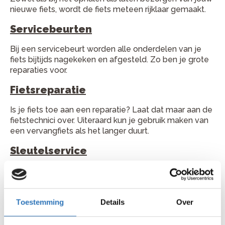
nieuwe fiets, wordt de fiets meteen rijklaar gemaakt.
Servicebeurten
Bij een servicebeurt worden alle onderdelen van je
fiets bijtijds nagekeken en afgesteld. Zo ben je grote
reparaties voor.
Fietsreparatie
Is je fiets toe aan een reparatie? Laat dat maar aan de
fietstechnici over. Uiteraard kun je gebruik maken van
een vervangfiets als het langer duurt.
Sleutelservice
Raak je één van je twee fietssleutels kwijt, dan kan je
gewoon online direct een nieuwe bestellen.
Cadeaupas
Toestemming
Details
Over
Iemand een leuk cadeau doen met vrijheid voor