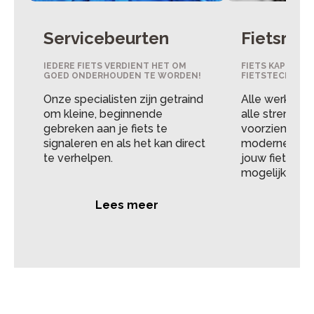
Servicebeurten
Fietsrep
IEDERE FIETS VERDIENT HET OM
FIETS KAPOT? 
GOED ONDERHOUDEN TE WORDEN!
FIETSTECHNICI
Onze specialisten zijn getraind
Alle werkplaa
om kleine, beginnende
alle strenge m
gebreken aan je fiets te
voorzien van
signaleren en als het kan direct
moderne appa
te verhelpen.
jouw fiets zo
mogelijk gere
Lees meer
Lee