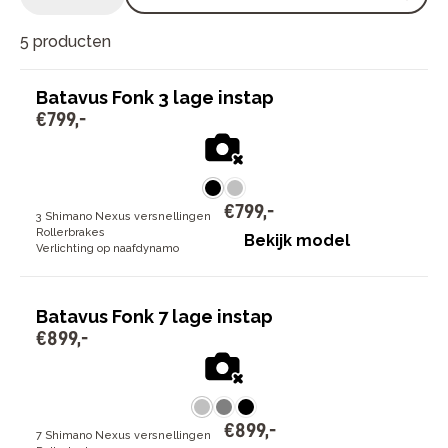
5 producten
Batavus Fonk 3 lage instap
€
799
,
-
€
799
,
-
3 Shimano Nexus versnellingen
Rollerbrakes
Bekijk model
Verlichting op naafdynamo
Batavus Fonk 7 lage instap
€
899
,
-
€
899
,
-
7 Shimano Nexus versnellingen