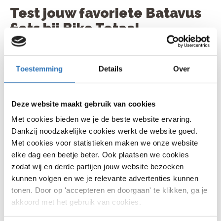
Test jouw favoriete Batavus
fiets bij Bike Totaal
Enthousiast geworden voor een Batavus fiets? Kom
langs bij jouw Bike Totaal winkel voor een
Toestemming
Details
Over
vrijblijvende
proefrit
. De specialist beantwoordt al je
vragen en adviseert je welke fiets het beste bij jou
past. Weet je al welke je wil hebben? Bestel je nieuwe
fiets eenvoudig online! Welke fiets je ook kiest, we
Deze website maakt gebruik van cookies
maken je nieuwe aanwinst altijd 100% rijklaar zodat jij
Met cookies bieden we je de beste website ervaring.
gelijk kunt opstappen. Haal ‘m op in de
winkel
bij jou in
Dankzij noodzakelijke cookies werkt de website goed.
de buurt, of laat ‘m thuisbezorgen. Advies, proefrit,
rijklaar maken en eventueel thuis afleveren zijn
Met cookies voor statistieken maken we onze website
onderdeel van ons zeer uitgebreide servicepakket.
elke dag een beetje beter. Ook plaatsen we cookies
Wel zo makkelijk. En heb je onderhoud nodig? Met
zodat wij en derde partijen jouw website bezoeken
meer dan 170 winkels in heel Nederland is
service
en
kunnen volgen en we je relevante advertenties kunnen
onderhoud aan jouw fiets nooit te ver weg.
tonen. Door op 'accepteren en doorgaan' te klikken, ga je
akkoord met het gebruik van cookies.
Veel gestelde vragen over Batavus