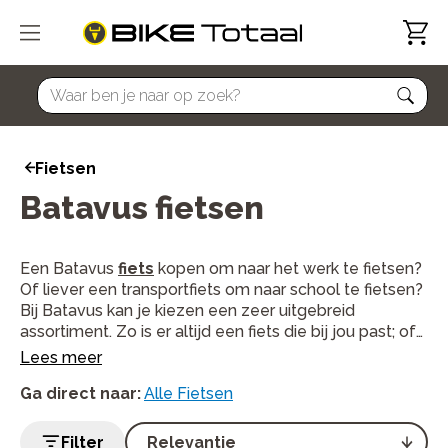
home
Fietsen
Batavus fietsen
Een Batavus
fiets
kopen om naar het werk te fietsen?
Of liever een transportfiets om naar school te fietsen?
Bij Batavus kan je kiezen een zeer uitgebreid
assortiment. Zo is er altijd een fiets die bij jou past; of
je nu korte ritjes fietst naar de stad of lange tochten
Lees meer
door de natuur maakt.
Ga direct naar
:
Alle Fietsen
Filter