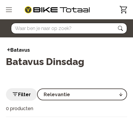
home
Batavus
Batavus Dinsdag
Filter
0 producten