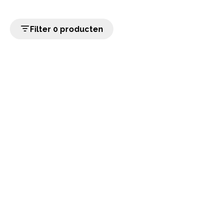
Filter 0 producten
home
Populaire categorieën
Onze service