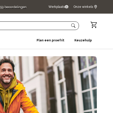
459
beoordelingen
Werkplaats
Onze winkels
Plan een proefrit
Keuzehulp