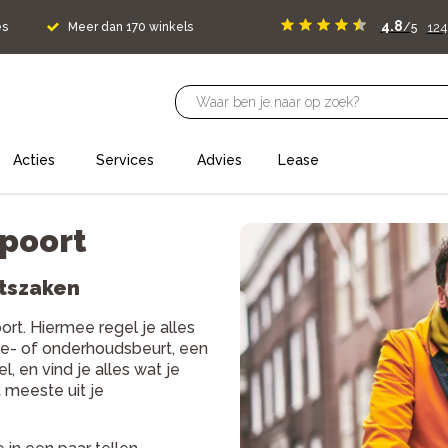
4.8
12
es
Meer dan 170 winkels
/5
Acties
Services
Advies
Lease
spoort
etszaken
oort. Hiermee regel je alles
vice- of onderhoudsbeurt, een
l, en vind je alles wat je
t meeste uit je