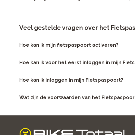
Veel gestelde vragen over het Fietspa
Hoe kan ik mijn fietspaspoort activeren?
Bij aankoop van een fiets worden je gegevens geregistre
Hoe kan ik voor het eerst inloggen in mijn Fie
wachtwoord uit de e-mail. Daarna kun je zelf het wachtwoo
Na aankoop van je nieuwe fiets ontvang je een e-mail m
Hoe kan ik inloggen in mijn Fietspaspoort?
een nieuw wachtwoord aan. Wel zo veilig. Bij je volgen
Heb je je Fietspaspoort geactiveerd? Gebruik dan
deze l
Wat zijn de voorwaarden van het Fietspaspoor
-
Het Fietspaspoort krijg je gratis bij een nieuwe f
-
Het Fietspaspoort is gekoppeld aan een specifi
aan een andere fiets.
-
Als je de fiets verkoopt, kan het Fietspaspoort 