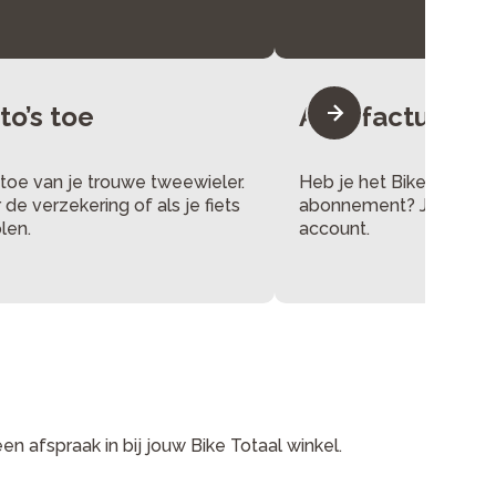
to’s toe
Al je facturen 
 toe van je trouwe tweewieler.
Heb je het Bike Totaal
de verzekering of als je fiets
abonnement? Je vindt al 
len.
account.
n afspraak in bij jouw Bike Totaal winkel.