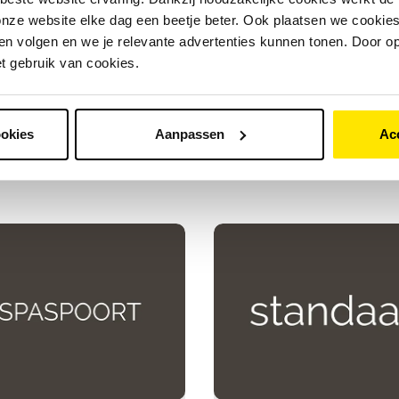
Moet je fiets gerepareerd worden? Plan
Ben
nze website elke dag een beetje beter. Ook plaatsen we cookies 
binnen een paar tellen een reparatie in. Zo
ex
n volgen en we je relevante advertenties kunnen tonen. Door op
stap je binnen de kortste keren weer op.
ee
et gebruik van cookies.
Meer over fietsreparatie
ookies
Aanpassen
Ac