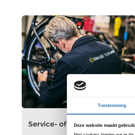
Toestemming
Service- of onderhoudsbeurt
Deze website maakt gebruik
Met cookies bieden we je de 