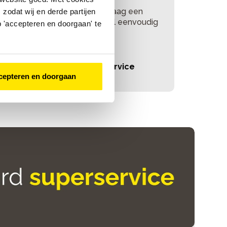
 je je sleutel kwijt, of wil je graag een
zodat wij en derde partijen
tra sleutel laten maken? Bestel eenvoudig
 'accepteren en doorgaan' te
n nieuwe.
Meer over de sleutelservice
cepteren en doorgaan