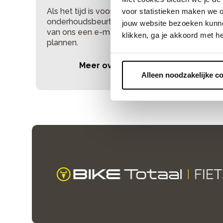
Als het tijd is voor de service- of
voor statistieken maken we o
onderhoudsbeurt van je fiets, dan ontvang je
jouw website bezoeken kunne
van ons een e-mail om direct je afspraak in te
klikken, ga je akkoord met h
plannen.
Meer over servicebeurten
Alleen noodzakelijke c