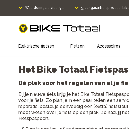
Waardering service: 9,1
5 jaar garantie op veel e-bik
home
Elektrische fietsen
Fietsen
Accessoires
Het Bike Totaal Fietspa
Dé plek voor het regelen van al je fi
Bij je nieuwe fiets krijg je het Bike Totaal Fietspasp
voor je fiets. Zo plan je in een paar tellen een ser
reparatie, bestel je eenvoudig een (extra) fietssleute
moet weten over je fiets op één plek. Zo haal jij he
Fietspaspoort.