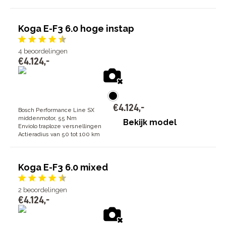
Koga E-F3 6.0 hoge instap
4
beoordelingen
€
4
.
124
,
-
€
4
.
124
,
-
Bosch Performance Line SX
middenmotor, 55 Nm
Bekijk model
Enviolo traploze versnellingen
Actieradius van 50 tot 100 km
Koga E-F3 6.0 mixed
2
beoordelingen
€
4
.
124
,
-