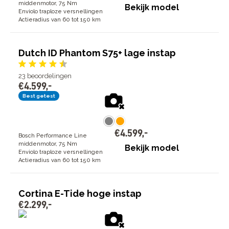
middenmotor, 75 Nm
Bekijk model
Enviolo traploze versnellingen
Actieradius van 60 tot 150 km
Dutch ID Phantom S75+ lage instap
23
beoordelingen
€
4
.
599
,
-
Best getest
€
4
.
599
,
-
Bosch Performance Line
middenmotor, 75 Nm
Bekijk model
Enviolo traploze versnellingen
Actieradius van 60 tot 150 km
Cortina E-Tide hoge instap
€
2
.
299
,
-