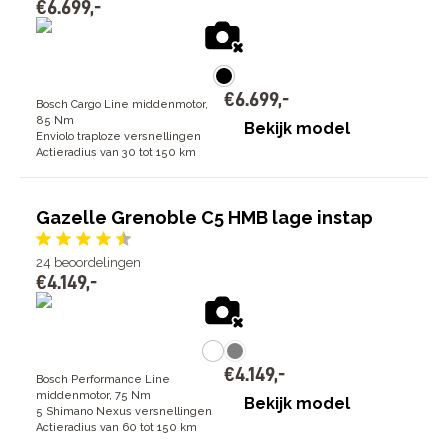
€
6
.
699
,
-
€
6
.
699
,
-
Bosch Cargo Line middenmotor,
85 Nm
Bekijk model
Enviolo traploze versnellingen
Actieradius van 30 tot 150 km
Gazelle Grenoble C5 HMB lage instap
24
beoordelingen
€
4
.
149
,
-
€
4
.
149
,
-
Bosch Performance Line
middenmotor, 75 Nm
Bekijk model
5 Shimano Nexus versnellingen
Actieradius van 60 tot 150 km