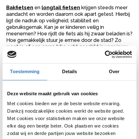
Bakfietsen
en
longtail fietsen
krijgen steeds meer
aandacht en worden daarom ook apart getest. Hierbij
ligt de nadruk op veiligheid, stabiliteit en
gebruiksgemak. Kan je er kinderen veilig in
meenemen? Hoe rijdt de fiets als hij zwaar beladen is?
Hoe gemakkelijk stuur je ermee door de stad? Zo
weet je of een cargo bike echt geschikt is voor jouw
gezin of vervoer.
Kieskeurig
Toestemming
Details
Over
Op Kieskeurig.nl draait het vooral om de ervaringen
van gebruikers zelf. Zij schrijven reviews over hun
eigen elektrische fietsen en delen wat ze goed vinden
Deze website maakt gebruik van cookies
en wat beter kan. Handig, want je leest direct wat
Met cookies bieden we je de beste website ervaring.
andere fietsers van de fietsen vinden in de praktijk. Zo
Dankzij noodzakelijke cookies werkt de website goed.
krijg je een eerlijk beeld van hoe een model presteert,
Met cookies voor statistieken maken we onze website
ook na langere tijd gebruik.
elke dag een beetje beter. Ook plaatsen we cookies
ANWB Fietstest
zodat wij en derde partijen jouw website bezoeken