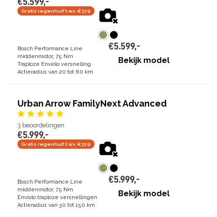
€
5
.
599
,
-
Gratis regenhuif t.w.v. €379
€
5
.
599
,
-
Bosch Performance Line
middenmotor, 75 Nm
Bekijk model
Traploze Enviolo versnelling
Actieradius van 20 tot 80 km
Urban Arrow FamilyNext Advanced
3
beoordelingen
€
5
.
999
,
-
Gratis regenhuif t.w.v. €379
€
5
.
999
,
-
Bosch Performance Line
middenmotor, 75 Nm
Bekijk model
Enviolo traploze versnellingen
Actieradius van 30 tot 150 km