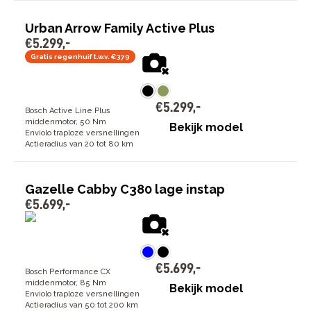
Urban Arrow Family Active Plus
€
5
.
299
,
-
Gratis regenhuif t.w.v. €379
€
5
.
299
,
-
Bosch Active Line Plus
middenmotor, 50 Nm
Bekijk model
Enviolo traploze versnellingen
Actieradius van 20 tot 80 km
Gazelle Cabby C380 lage instap
€
5
.
699
,
-
€
5
.
699
,
-
Bosch Performance CX
middenmotor, 85 Nm
Bekijk model
Enviolo traploze versnellingen
Actieradius van 50 tot 200 km