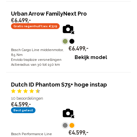
Urban Arrow FamilyNext Pro
€
6
.
499
,
-
Gratis regenhuif t.w.v. €379
€
6
.
499
,
-
Bosch Cargo Line middenmotor,
85 Nm
Bekijk model
Enviolo traploze versnellingen
Actieradius van 30 tot 150 km
Dutch ID Phantom S75+ hoge instap
10
beoordelingen
€
4
.
599
,
-
Best getest
€
4
.
599
,
-
Bosch Performance Line