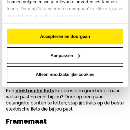
kunnen volgen en we je relevante advertenties kunnen
Ook de ANWB voert ieder jaar een uitgebreide
tonen. Door op 'accepteren en doorgaan' te klikken, ga je
fietstest uit. Hierbij worden verschillende
elektrische
akkoord met het gebruik van cookies.
fietsen
beoordeeld op actieradius, comfort,
rijeigenschappen en veiligheid. De ANWB richt zich op
allerlei soorten
fietsen
: van recreatief tot forenzen
die elke dag naar hun werk rijden. De testresultaten
Accepteren en doorgaan
geven een helder overzicht van welke modellen het
beste passen bij welk type fietser.
Aanpassen
Waar moet je op letten bij
het kiezen van een
Alleen noodzakelijke cookies
elektrische fiets?
Een
elektrische fiets
kopen is een goed idee, maar
welke past nu echt bij jou? Door op een paar
belangrijke punten te letten, stap jij straks op de beste
elektrische fiets die bij jou past.
Framemaat