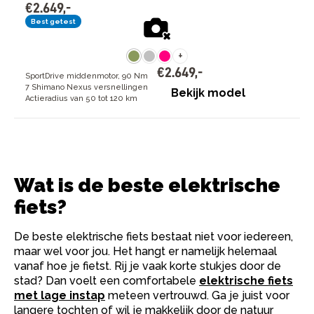
€
2
.
649
,
-
Best getest
+
€
2
.
649
,
-
SportDrive middenmotor, 90 Nm
7 Shimano Nexus versnellingen
Bekijk model
Actieradius van 50 tot 120 km
Wat is de beste elektrische
fiets​?
De beste elektrische fiets bestaat niet voor iedereen,
maar wel voor jou. Het hangt er namelijk helemaal
vanaf hoe je fietst. Rij je vaak korte stukjes door de
stad? Dan voelt een comfortabele
elektrische fiets
met lage instap
meteen vertrouwd. Ga je juist voor
langere tochten of wil je makkelijk door de natuur