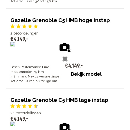
Actieradius van 30 tot 150 km
Gazelle Grenoble C5 HMB hoge instap
2
beoordelingen
€
4
.
149
,
-
€
4
.
149
,
-
Bosch Performance Line
middenmotor, 75 Nm
Bekijk model
5 Shimano Nexus versnellingen
Actieradius van 60 tot 150 km
Gazelle Grenoble C5 HMB lage instap
24
beoordelingen
€
4
.
149
,
-