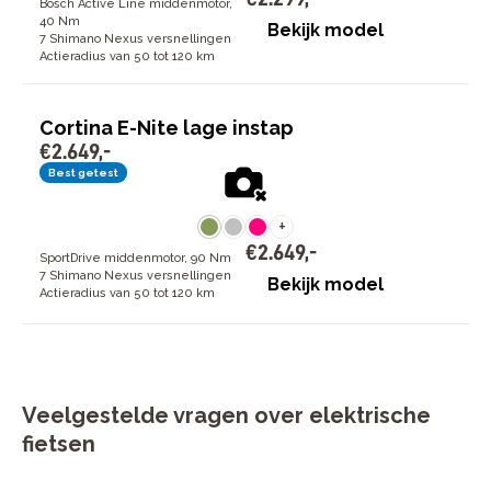
Bosch Active Line middenmotor,
40 Nm
Bekijk model
7 Shimano Nexus versnellingen
Actieradius van 50 tot 120 km
Cortina E-Nite lage instap
€
2
.
649
,
-
Best getest
+
€
2
.
649
,
-
SportDrive middenmotor, 90 Nm
7 Shimano Nexus versnellingen
Bekijk model
Actieradius van 50 tot 120 km
Veelgestelde vragen over elektrische
fietsen