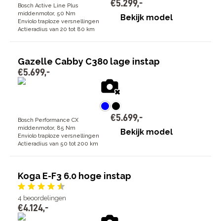
€
5
.
299
,
-
Bosch Active Line Plus
middenmotor, 50 Nm
Bekijk model
Enviolo traploze versnellingen
Actieradius van 20 tot 80 km
Gazelle Cabby C380 lage instap
€
5
.
699
,
-
€
5
.
699
,
-
Bosch Performance CX
middenmotor, 85 Nm
Bekijk model
Enviolo traploze versnellingen
Actieradius van 50 tot 200 km
Koga E-F3 6.0 hoge instap
4
beoordelingen
€
4
.
124
,
-