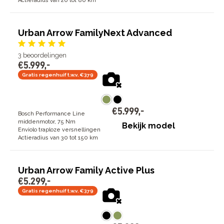
Actieradius van 20 tot 80 km
Urban Arrow FamilyNext Advanced
3
beoordelingen
€
5
.
999
,
-
Gratis regenhuif t.w.v. €379
€
5
.
999
,
-
Bosch Performance Line
middenmotor, 75 Nm
Bekijk model
Enviolo traploze versnellingen
Actieradius van 30 tot 150 km
Urban Arrow Family Active Plus
€
5
.
299
,
-
Gratis regenhuif t.w.v. €379