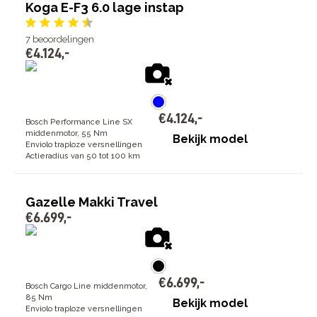
Koga E-F3 6.0 lage instap
7
beoordelingen
€
4
.
124
,
-
€
4
.
124
,
-
Bosch Performance Line SX
middenmotor, 55 Nm
Bekijk model
Enviolo traploze versnellingen
Actieradius van 50 tot 100 km
Gazelle Makki Travel
€
6
.
699
,
-
€
6
.
699
,
-
Bosch Cargo Line middenmotor,
85 Nm
Bekijk model
Enviolo traploze versnellingen