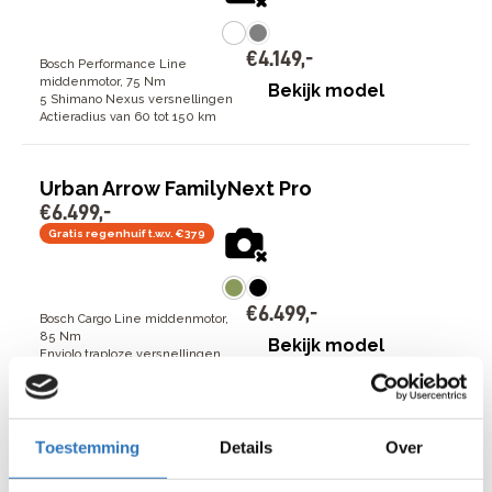
€
4
.
149
,
-
Bosch Performance Line
middenmotor, 75 Nm
Bekijk model
5 Shimano Nexus versnellingen
Actieradius van 60 tot 150 km
Urban Arrow FamilyNext Pro
€
6
.
499
,
-
Gratis regenhuif t.w.v. €379
€
6
.
499
,
-
Bosch Cargo Line middenmotor,
85 Nm
Bekijk model
Enviolo traploze versnellingen
Actieradius van 30 tot 150 km
Dutch ID Phantom S75+ hoge instap
Toestemming
Details
Over