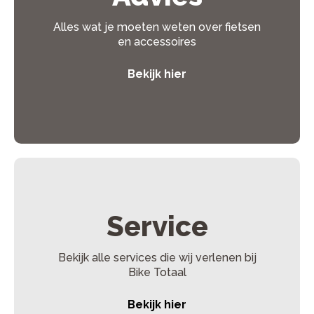
e-bike.
Een motor in het achterwiel is vooral handig voor
heuvelachtige gebieden. Ga je vaak op vakantie naar
Alles wat je moeten weten over fietsen
gebieden met heuvels (of zelfs bergen)? Dan kan het goed
zijn dat elektrische fiets met achterwielmotor perfect is
en accessoires
voor jou!
Bekijk hier
Service
Bekijk alle services die wij verlenen bij
Bike Totaal
Bekijk hier