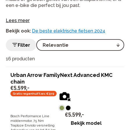
een e-bike die perfect bij jou past.
Lees meer
Bekijk ook
:
De beste elektrische fietsen 2024
Filter
16 producten
Urban Arrow FamilyNext Advanced KMC
chain
€
5
.
599
,
-
Gratis regenhuif t.w.v. €379
€
5
.
599
,
-
Bosch Performance Line
middenmotor, 75 Nm
Bekijk model
Traploze Enviolo versnelling