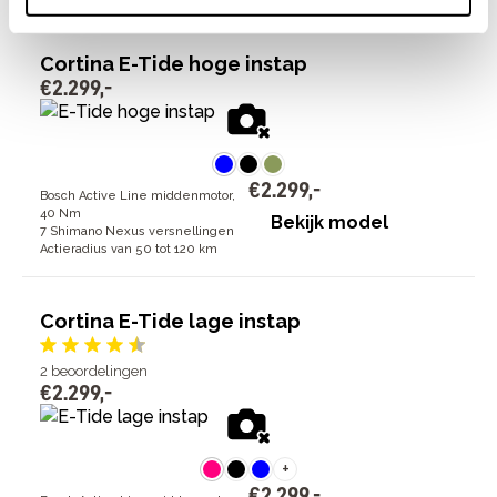
Cortina E-Tide hoge instap
€
2
.
299
,
-
€
2
.
299
,
-
Bosch Active Line middenmotor,
40 Nm
Bekijk model
7 Shimano Nexus versnellingen
Actieradius van 50 tot 120 km
Cortina E-Tide lage instap
2
beoordelingen
€
2
.
299
,
-
+
€
2
.
299
,
-