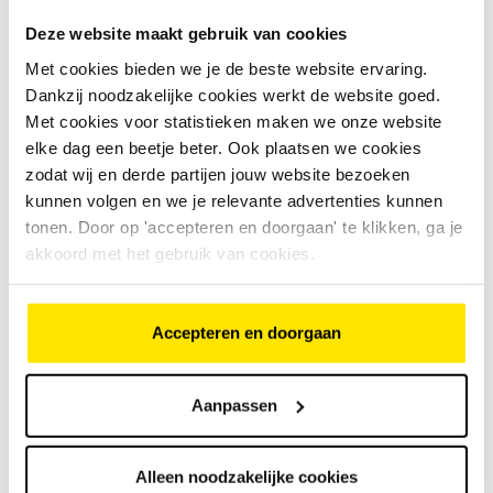
10
beoordelingen
€
4
.
599
,
-
Deze website maakt gebruik van cookies
Best getest
Met cookies bieden we je de beste website ervaring.
Dankzij noodzakelijke cookies werkt de website goed.
Met cookies voor statistieken maken we onze website
€
4
.
599
,
-
Bosch Performance Line
elke dag een beetje beter. Ook plaatsen we cookies
middenmotor, 75 Nm
Bekijk model
Enviolo traploze versnellingen
zodat wij en derde partijen jouw website bezoeken
Actieradius van 60 tot 150 km
kunnen volgen en we je relevante advertenties kunnen
tonen. Door op 'accepteren en doorgaan' te klikken, ga je
Dutch ID Phantom S75+ lage instap
akkoord met het gebruik van cookies.
22
beoordelingen
€
4
.
599
,
-
Accepteren en doorgaan
Best getest
Aanpassen
€
4
.
599
,
-
Bosch Performance Line
middenmotor, 75 Nm
Bekijk model
Enviolo traploze versnellingen
Alleen noodzakelijke cookies
Actieradius van 60 tot 150 km