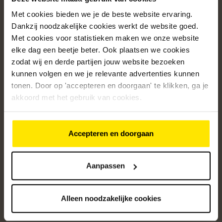
Met cookies bieden we je de beste website ervaring.
Populaire categorieën
Dankzij noodzakelijke cookies werkt de website goed.
Onze service
Met cookies voor statistieken maken we onze website
elke dag een beetje beter. Ook plaatsen we cookies
Klantenservice
zodat wij en derde partijen jouw website bezoeken
kunnen volgen en we je relevante advertenties kunnen
Over ons
tonen. Door op 'accepteren en doorgaan' te klikken, ga je
/5
akkoord met het gebruik van cookies.
4.8
12582
beoordelingen
Accepteren en doorgaan
Altijd op de hoogte van onze acties
Ontvang de beste aanbiedingen en persoonlijk advies.
Aanpassen
Aanmelden
Alleen noodzakelijke cookies