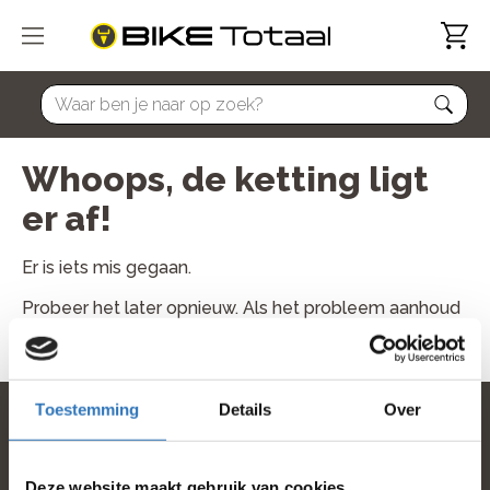
home
Whoops, de ketting ligt
er af!
Er is iets mis gegaan.
Probeer het later opnieuw. Als het probleem aanhoud
neem dan contact met ons op.
Toestemming
Details
Over
home
Deze website maakt gebruik van cookies