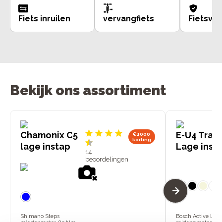
Fiets inruilen
vervangfiets
Fietsve
Bekijk ons assortiment
Chamonix C5
E-U4 Tran
€1000
korting
lage instap
Lage inst
14
beoordelingen
+
Shimano Steps
Bosch Active Line