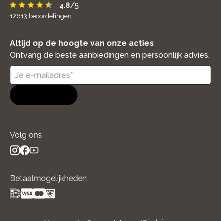
/5
4.8
12613
beoordelingen
Altijd op de hoogte van onze acties
Ontvang de beste aanbiedingen en persoonlijk advies.
Aanmelden
Volg ons
instagram
facebook
youtube
- new window
- new window
- new window
Betaalmogelijkheden