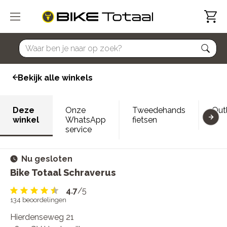
home
Bekijk alle winkels
Deze
Onze
Tweedehands
Out
winkel
WhatsApp
fietsen
service
Nu gesloten
Bike Totaal Schraverus
4.7
/5
134
beoordelingen
Hierdenseweg 21