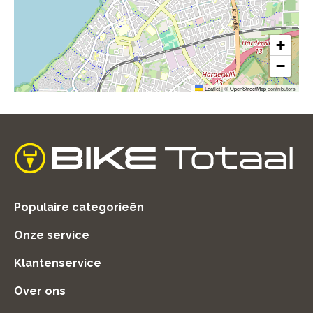
+
−
Leaflet
|
©
OpenStreetMap
contributors
home
Populaire categorieën
Onze service
Klantenservice
Over ons