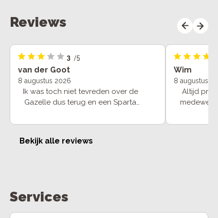
Reviews
3
/5
van der Goot
Wim
8 augustus 2026
8 augustus 2
Ik was toch niet tevreden over de
Altijd pre
Gazelle dus terug en een Sparta
medewerke
uitgekozen. Het verschil netjes
uitstekende
terug gekregen
Bekijk alle reviews
Services