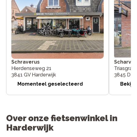
Schraverus
Scharver
Hierdenseweg 21
Triasgrach
3841 GV Harderwijk
3845 DZ H
Momenteel geselecteerd
Bekijk
Over onze fietsenwinkel in
Harderwijk