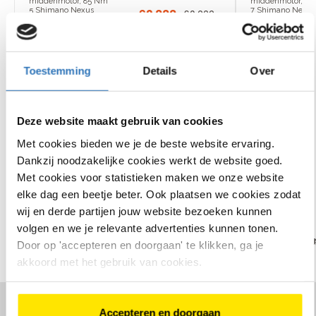
middenmotor, 85 Nm
middenmotor, 40
5 Shimano Nexus
7 Shimano Nexus
€
2
.
999
,
-
€
3
.
999
,
-
versnellingen
versnellingen
Actieradius van 60 tot 150
Actieradius van 50
km
km
Bekijk
Bekijk
model
mode
Toestemming
Details
Over
Deze website maakt gebruik van cookies
Bekijk ons assortiment elektrische fietsen
Met cookies bieden we je de beste website ervaring.
Dankzij noodzakelijke cookies werkt de website goed.
Met cookies voor statistieken maken we onze website
Onze merken
elke dag een beetje beter. Ook plaatsen we cookies zodat
wij en derde partijen jouw website bezoeken kunnen
volgen en we je relevante advertenties kunnen tonen.
Door op 'accepteren en doorgaan' te klikken, ga je
akkoord met het gebruik van cookies.
Een kijkje in de winkel
Accepteren en doorgaan