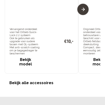
Vervangend onderdeel
Origineel Ortlieb-
voor het Ortlieb Quick-
onderdeel voor
Lock 2.2 systeem
betrouwbare verv
Ook te gebruiken als
Geschikt voor div
€
10
,
-
upgrade voor oudere
Ortlieb fietstasse
tassen met QL-systeem
steeksluiting
Met anti-scratch coating
Compact, stevig 
om je bagagedrager te
eenvoudig zelf te
beschermen
monteren
Bekijk
Bekijk
model
mode
Bekijk alle accessoires