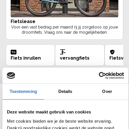
Fietslease
Voor een vast bedrag per maand rij jij zorgeloos op jouw
droomfiets. Vraag ons naar de mogelijkheden.
Fiets inruilen
vervangfiets
Fietsve
Toestemming
Details
Over
Bekijk ons assortiment
Deze website maakt gebruik van cookies
Met cookies bieden we je de beste website ervaring.
E-U4 Transport ActiveLine MM
Infinity S7
Dankzij noodzakelijke cookies werkt de website goed.