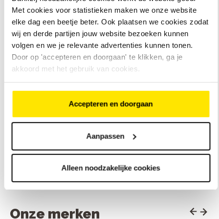
Lage instap
instap
Met cookies voor statistieken maken we onze website
elke dag een beetje beter. Ook plaatsen we cookies zodat
wij en derde partijen jouw website bezoeken kunnen
+
volgen en we je relevante advertenties kunnen tonen.
Door op 'accepteren en doorgaan' te klikken, ga je
akkoord met het gebruik van cookies.
Bosch Performanc
Bosch Active Line
motor middenmot
middenmotor, 40 Nm
Nm
7 Shimano Nexus
Traploze Enviolo C
€
2
.
699
,
-
versnellingen
versnellingen
Actieradius van 50 tot 120
Actieradius van 60
Accepteren en doorgaan
km
km
Bekijk
Bekijk
model
mode
Aanpassen
Bekijk ons assortiment elektrische fietsen
Alleen noodzakelijke cookies
Onze merken