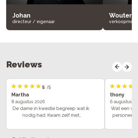
Johan
Wouter
directeur / eigenaar
verkoopmede
Reviews
5
/5
Martha
thony
8 augustus 2026
6 augustus 2
De dame in kwestie begreep wat ik
Wat een vri
nodig had. Kwam zelf met
personeel. 
suggesties wat ik als zeer bekwaam
maar laten j
en hulpvaardig heb ervaren . Ook
wanneer je v
dat we gelijk de fiets na een rijklaar
vrien