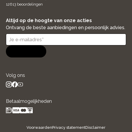
12613
beoordelingen
Altijd op de hoogte van onze acties
Ontvang de beste aanbiedingen en persoonlijk advies.
Aanmelden
Volg ons
instagram
facebook
youtube
- new window
- new window
- new window
Betaalmogelijkheden
Voorwaarden
Privacy statement
Disclaimer