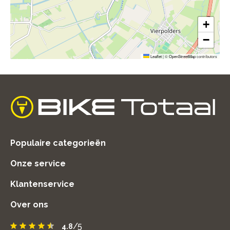
+
−
Leaflet
|
©
OpenStreetMap
contributors
home
Populaire categorieën
Onze service
Klantenservice
Over ons
/5
4.8