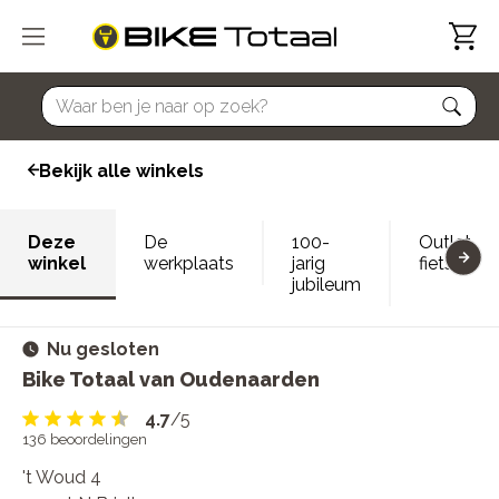
home
Bekijk alle winkels
Deze
De
100-
Outlet
winkel
werkplaats
jarig
fietsen
jubileum
Nu gesloten
Bike Totaal van Oudenaarden
4.7
/5
136
beoordelingen
't Woud 4