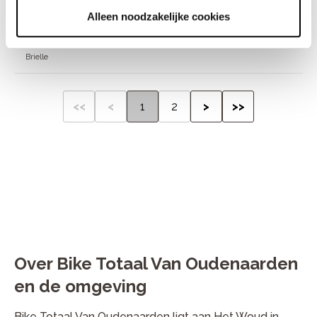
Alleen noodzakelijke cookies
€
599
,
-
Bike Totaal van
Oudenaarden
Brielle
<<
<
1
2
>
>>
Over Bike Totaal Van Oudenaarden
en de omgeving
Bike Totaal Van Oudenaarden ligt aan Het Woud in