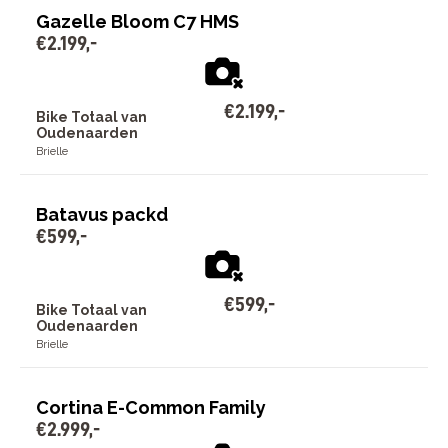
Gazelle Bloom C7 HMS
€
2
.
199
,
-
€
2
.
199
,
-
Bike Totaal van
Oudenaarden
Brielle
Batavus packd
€
599
,
-
€
599
,
-
Bike Totaal van
Oudenaarden
Brielle
Cortina E-Common Family
€
2
.
999
,
-