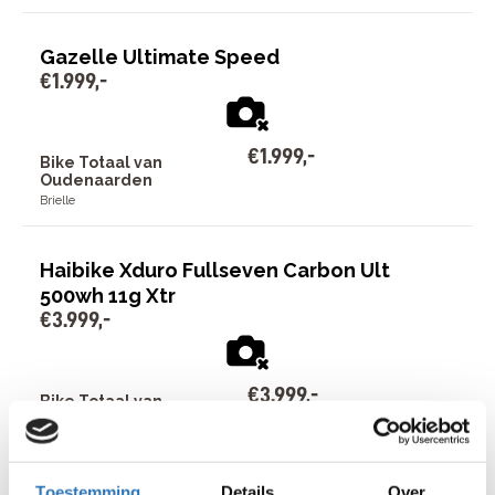
Gazelle Ultimate Speed
€
1
.
999
,
-
€
1
.
999
,
-
Bike Totaal van
Oudenaarden
Brielle
Haibike Xduro Fullseven Carbon Ult
500wh 11g Xtr
€
3
.
999
,
-
€
3
.
999
,
-
Bike Totaal van
Oudenaarden
Brielle
Toestemming
Details
Over