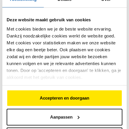
Van Raam Maxi incl 404wh
€
3
.
999
,
-
Deze website maakt gebruik van cookies
Met cookies bieden we je de beste website ervaring.
€
3
.
999
,
-
Bike Totaal van
Dankzij noodzakelijke cookies werkt de website goed.
Oudenaarden
Brielle
Met cookies voor statistieken maken we onze website
elke dag een beetje beter. Ook plaatsen we cookies
zodat wij en derde partijen jouw website bezoeken
Loekie Snake
kunnen volgen en we je relevante advertenties kunnen
€
195
,
-
tonen. Door op 'accepteren en doorgaan' te klikken, ga je
akkoord met het gebruik van cookies.
€
195
,
-
Bike Totaal van
Oudenaarden
Brielle
Accepteren en doorgaan
Gazelle Formule 1 Dutch Grand Prix
Aanpassen
€
599
,
-