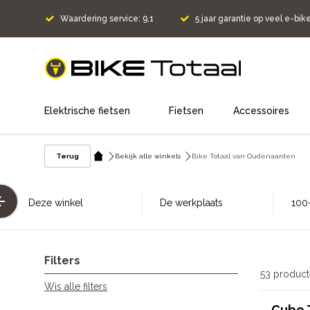
Waardering service: 9,1
5 jaar garantie op veel e-bik
home
Elektrische fietsen
Fietsen
Accessoires
Terug
Bekijk alle winkels
Bike Totaal van Oudenaarden
Deze winkel
De werkplaats
100-
Filters
53 produc
Wis alle filters
Cube 