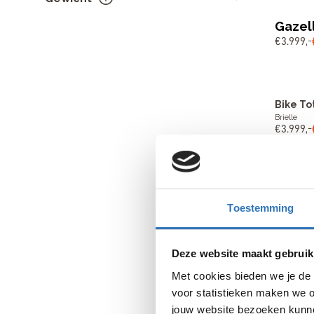
Terugtraprem
5
Groen
4
Gazel
Onbekend
4
Toon meer
€
3
.
999
,
-
Rollerbrake (en I-brake) met
-
3
kabelbediening
V-brake (en cantilever) met
2
kabelbediening
Bike To
Toon meer
Brielle
€
3
.
999
,
-
Merid
€
1
.
199
,
-
Toestemming
Deze website maakt gebruik
Bike To
Brielle
Met cookies bieden we je de 
€
1
.
199
,
-
voor statistieken maken we o
jouw website bezoeken kunne