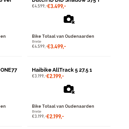
€
3
.
499
,
-
€
4
.
599
,
-
den
Bike Totaal van Oudenaarden
Brielle
€
3
.
499
,
-
€
4
.
599
,
-
 ONE77
Haibike AllTrack 5 27.5 1
€
2
.
199
,
-
€
3
.
199
,
-
den
Bike Totaal van Oudenaarden
Brielle
€
2
.
199
,
-
€
3
.
199
,
-