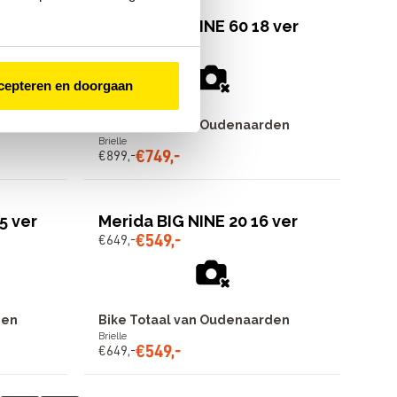
ver
Merida BIG NINE 60 18 ver
€
749
,
-
€
899
,
-
cepteren en doorgaan
den
Bike Totaal van Oudenaarden
Brielle
€
749
,
-
€
899
,
-
5 ver
Merida BIG NINE 20 16 ver
€
549
,
-
€
649
,
-
den
Bike Totaal van Oudenaarden
Brielle
€
549
,
-
€
649
,
-