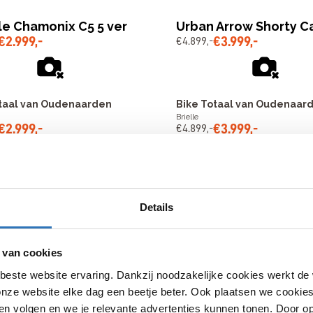
le Chamonix C5 5 ver
Urban Arrow Shorty C
€
2
.
999
,
-
€
3
.
999
,
-
€
4
.
899
,
-
taal van Oudenaarden
Bike Totaal van Oudenaar
Brielle
€
2
.
999
,
-
€
3
.
999
,
-
€
4
.
899
,
-
a Crossway 500 30 ve
Cortina Common Famil
€
999
,
-
€
949
,
-
€
1
.
139
,
-
Details
 van cookies
taal van Oudenaarden
Bike Totaal van Oudenaar
Brielle
beste website ervaring. Dankzij noodzakelijke cookies werkt de
€
999
,
-
€
949
,
-
€
1
.
139
,
-
nze website elke dag een beetje beter. Ook plaatsen we cookies 
n volgen en we je relevante advertenties kunnen tonen. Door op