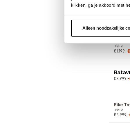
klikken, ga je akkoord met h
Merid
€
1
.
199
,
-
Alleen noodzakelijke c
Bike To
Brielle
€
1
.
199
,
-
Batav
€
3
.
999
,
-
Bike To
Brielle
€
3
.
999
,
-