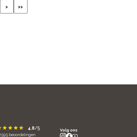
>
>>
/5
4.8
Volg ons
2595
beoordelingen