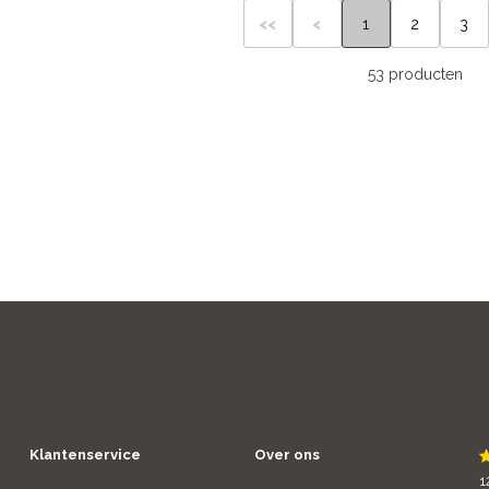
<<
<
1
2
3
53 producten
Klantenservice
Over ons
1