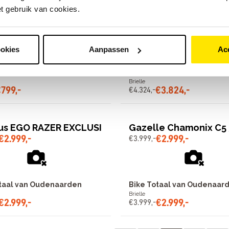
et gebruik van cookies.
a Speeder 300 20 ver
Sparta d-Rule Ultra 1 
€
799
,
-
€
3
.
824
,
-
€
4
.
324
,
-
ookies
Aanpassen
Ac
taal van Oudenaarden
Bike Totaal van Oudenaar
Brielle
€
799
,
-
€
3
.
824
,
-
€
4
.
324
,
-
us EGO RAZER EXCLUSI
Gazelle Chamonix C5 
€
2
.
999
,
-
€
2
.
999
,
-
€
3
.
999
,
-
taal van Oudenaarden
Bike Totaal van Oudenaar
Brielle
€
2
.
999
,
-
€
2
.
999
,
-
€
3
.
999
,
-