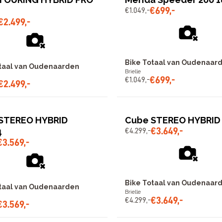
€
699
,
-
€
1
.
049
,
-
€
2
.
499
,
-
Bike Totaal van Oudenaar
taal van Oudenaarden
Brielle
€
699
,
-
€
1
.
049
,
-
€
2
.
499
,
-
STEREO HYBRID
Cube STEREO HYBRID
€
3
.
649
,
-
4
€
4
.
299
,
-
€
3
.
569
,
-
Bike Totaal van Oudenaar
taal van Oudenaarden
Brielle
€
3
.
649
,
-
€
4
.
299
,
-
€
3
.
569
,
-