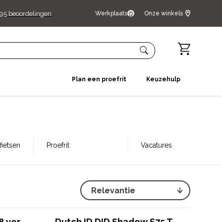
95
beoordelingen
Werkplaats
Onze winkels
Plan een proefrit
Keuzehulp
ietsen
Proefrit
Vacatures
8 ver
Dutch ID DID Shadow S75 T