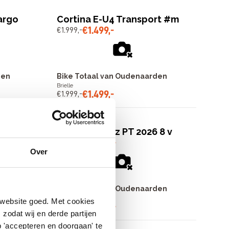
argo
Cortina E-U4 Transport #m
€
1
.
499
,
-
€
1
.
999
,
-
den
Bike Totaal van Oudenaarden
Brielle
€
1
.
499
,
-
€
1
.
999
,
-
y 7 v
Batavus Finez PT 2026 8 v
€
2
.
999
,
-
€
3
.
524
,
-
Over
den
Bike Totaal van Oudenaarden
Brielle
 website goed. Met cookies
€
2
.
999
,
-
€
3
.
524
,
-
zodat wij en derde partijen
 'accepteren en doorgaan' te