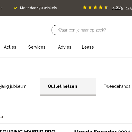
4.8
125
es
Meer dan 170 winkels
/5
Acties
Services
Advies
Lease
jarig jubileum
Outlet fietsen
Tweedehands f
ten
TOURING HYBRID PRO
Merida Speeder 200 1