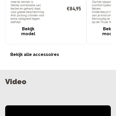
mee te nemen is
Zachte slaaprol vo
Sterke combinatie van
comfort tijdens h
€
84
,
95
textiel en gehard staal
fietsen
voor goede bescherming
Ondersteunt het 
Anti picking cilinder voor
van je kind onde
extra veiligheid tegen
Eenvoudig te bev
diefstal
op de Thule Yepp
Bekijk
Bekijk
model
mode
Bekijk alle accessoires
Video