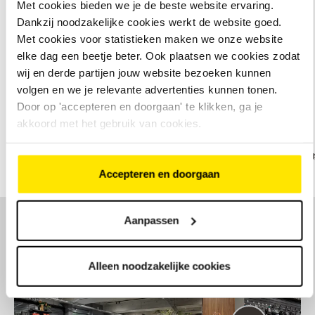
Met cookies bieden we je de beste website ervaring.
Dankzij noodzakelijke cookies werkt de website goed.
Met cookies voor statistieken maken we onze website
Bekijk ons assortiment elektrische fietsen
elke dag een beetje beter. Ook plaatsen we cookies zodat
wij en derde partijen jouw website bezoeken kunnen
volgen en we je relevante advertenties kunnen tonen.
Onze merken
Door op 'accepteren en doorgaan' te klikken, ga je
akkoord met het gebruik van cookies.
Accepteren en doorgaan
Aanpassen
Een kijkje in onze winkel
Alleen noodzakelijke cookies