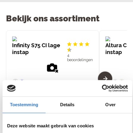
Bekijk ons assortiment
Infinity S75 CI lage
Altura CP 
instap
instap
4
beoordelingen
Bosch Performance Line
motor middenmotor, 75
Bosch Active Line
Nm
middenmotor, 40
€
4
.
149
,
-
Enviolo City traploze
7 Shimano Nexus
Toestemming
Details
Over
versnellingen
versnellingen
Actieradius van 60 tot 150
Actieradius van 50
km
km
Bekijk
Bekijk
Deze website maakt gebruik van cookies
model
mode