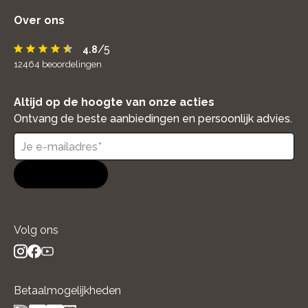
Over ons
/5
4.8
12464
beoordelingen
Altijd op de hoogte van onze acties
Ontvang de beste aanbiedingen en persoonlijk advies.
Aanmelden
Volg ons
instagram
facebook
youtube
- new window
- new window
- new window
Betaalmogelijkheden