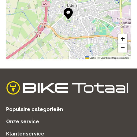
+
−
Leaflet
|
©
OpenStreetMap
contributors
home
Populaire categorieën
Onze service
Klantenservice