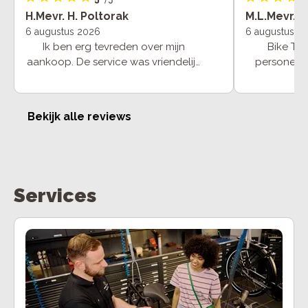
H.Mevr. H. Poltorak
M.L.Mevr. M
6 augustus 2026
6 augustus 2
Ik ben erg tevreden over mijn
Bike Totaal
aankoop. De service was vriendelijk
personeel 
en professioneel. Ik kreeg duidelijke
geduldig en
uitleg over de fiets en al mijn
vragen werden beantwoord.
Bekijk alle reviews
Bedankt voor de goede service, ik
kan deze winkel zeker aanbevelen!
Services