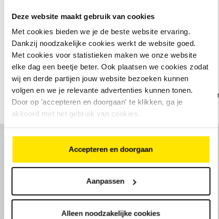
Bekijk ons assortiment elektrische fietsen
Deze website maakt gebruik van cookies
Met cookies bieden we je de beste website ervaring.
Dankzij noodzakelijke cookies werkt de website goed.
Met cookies voor statistieken maken we onze website
Onze merken
elke dag een beetje beter. Ook plaatsen we cookies zodat
wij en derde partijen jouw website bezoeken kunnen
volgen en we je relevante advertenties kunnen tonen.
Door op 'accepteren en doorgaan' te klikken, ga je
akkoord met het gebruik van cookies.
Een kijkje in onze winkel
Accepteren en doorgaan
Aanpassen
Alleen noodzakelijke cookies