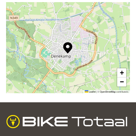
+
−
Leaflet
|
©
OpenStreetMap
contributors
home