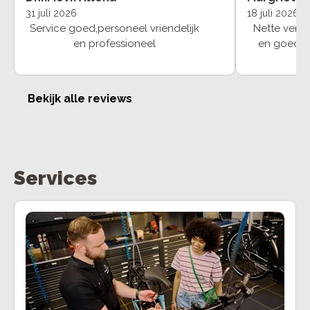
31 juli 2026
18 juli 2026
Service goed,personeel vriendelijk
Nette verk
en professioneel
en goed a
perfecte f
Bekijk alle reviews
Services