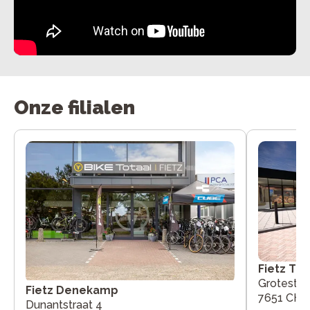
Onze filialen
Fietz Tu
Grotestra
Fietz Denekamp
7651 CH 
Dunantstraat 4