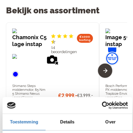
Bekijk ons assortiment
Chamonix C5
Image 5+ 
€1000
korting
lage instap
instap
14
beoordelingen
Shimano Steps
Bosch Performanc
middenmotor, 85 Nm
PX middenmotor,
5 Shimano Nexus
Traploze Enviolo 
€
2
.
999
,
-
€
3
.
999
,
-
versnellingen
versnelling
Actieradius van 60 tot 150
Actieradius van 12
km
200 km
Bekijk
Bekijk
model
mode
Toestemming
Details
Over