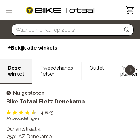
home
Bekijk alle winkels
Deze
Tweedehands
Outlet
Proefrit
winkel
fietsen
plannen
Nu gesloten
Bike Totaal Fietz Denekamp
4.6
/5
39
beoordelingen
Dunantstraat 4
7591 AZ Denekamp