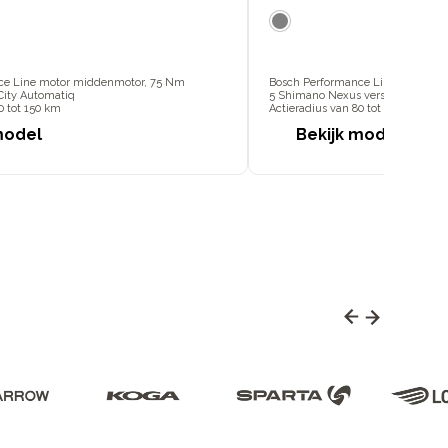
ce Line motor middenmotor, 75 Nm
Bosch Performance Line middenm
 City Automatiq
5 Shimano Nexus versnellingen
0 tot 150 km
Actieradius van 80 tot 150 km
model
Bekijk model