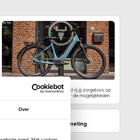
Fietslease
Voor een vast bedrag per maand rij jij zorgeloos op
jouw droomfiets. Vraag ons naar de mogelijkheden.
Over
ing
Zadelmeting
 website goed. Met cookies