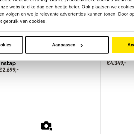
nze website elke dag een beetje beter. Ook plaatsen we cookies 
n volgen en we je relevante advertenties kunnen tonen. Door op
et gebruik van cookies.
ookies
Aanpassen
Ac
E-U4 Transport ActiveLine MM Lage
Infinity S
€
4
.
349
,
-
instap
€
2
.
699
,
-