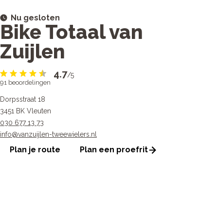
Nu gesloten
Bike Totaal van
Zuijlen
4.7
/5
91
beoordelingen
Dorpsstraat 18
3451 BK Vleuten
030 677 13 73
info@vanzuijlen-tweewielers.nl
Plan je route
Plan een proefrit