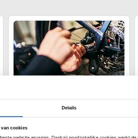
Fietsreparatie
Jouw fiets toe aan een opknapbeurt? Wij zorgen dat
jouw fiets weer op en top werkt.
Details
Fietsverzekering
Fietsmet
 van cookies
beste website ervaring. Dankzij noodzakelijke cookies werkt de