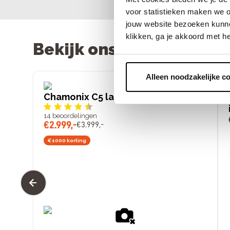
voor statistieken maken we o
jouw website bezoeken kunne
klikken, ga je akkoord met h
Bekijk ons assortiment
Alleen noodzakelijke c
Chamonix C5 lage instap
14
beoordelingen
€
2
.
999
,
-
€
3
.
999
,
-
€1000 korting