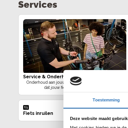
Services
Service & Onderhoudspakket
Onderhoud aan jouw fiets nodig? Wij zorgen ervoor
dat jouw fiets in topconditie blijft!.
Toestemming
Fiets inruilen
vervangfiets
Deze website maakt gebruik
Met cookies bieden we je de 