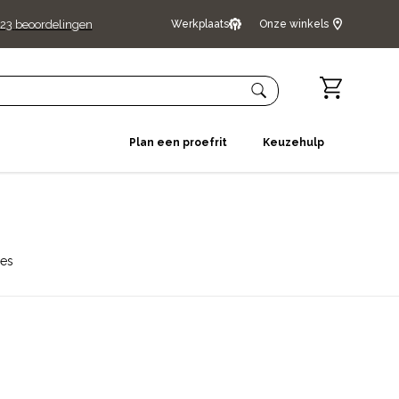
23
beoordelingen
Werkplaats
Onze winkels
Plan een proefrit
Keuzehulp
res