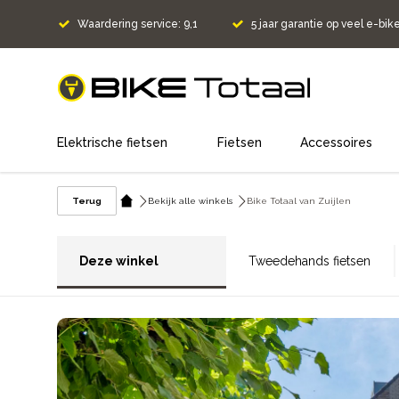
Waardering service: 9,1
5 jaar garantie op veel e-bik
home
Elektrische fietsen
Fietsen
Accessoires
Terug
Bekijk alle winkels
Bike Totaal van Zuijlen
Deze winkel
Tweedehands fietsen