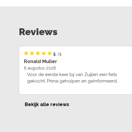
Reviews
5
/5
Ronald Muller
6 augustus 2026
Voor de eerste keer bij van Zuijlen een fiets
gekocht. Prima geholpen en geïnformeerd
door Peter. Tevens een goede service en
uitleg bij de aflevering. We komen zeker
terug.
Bekijk alle reviews