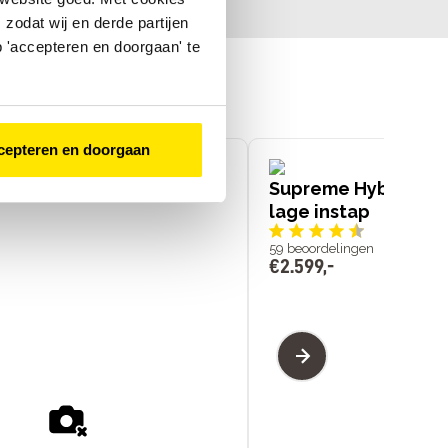
zodat wij en derde partijen
 'accepteren en doorgaan' te
cepteren en doorgaan
75 CI Auto hoge instap
Supreme Hybrid Co
lage instap
59
beoordelingen
€
2
.
599
,
-