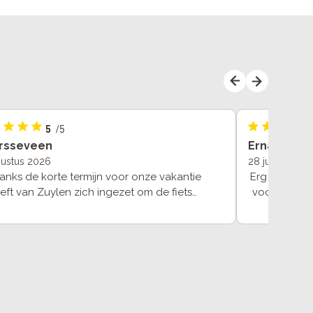
5
/5
rsseveen
Erna
gustus 2026
28 juli 2026
nks de korte termijn voor onze vakantie
Erg fijn geh
eft van Zuylen zich ingezet om de fiets
voor onze n
emaal gebruiksklaar te leveren. Wat een
tot uitleg 
de service en prettige contacten, TOP!!