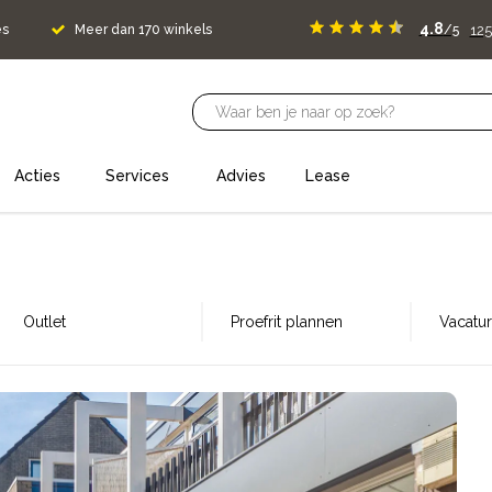
4.8
125
es
Meer dan 170 winkels
/5
Acties
Services
Advies
Lease
Outlet
Proefrit plannen
Vacatu