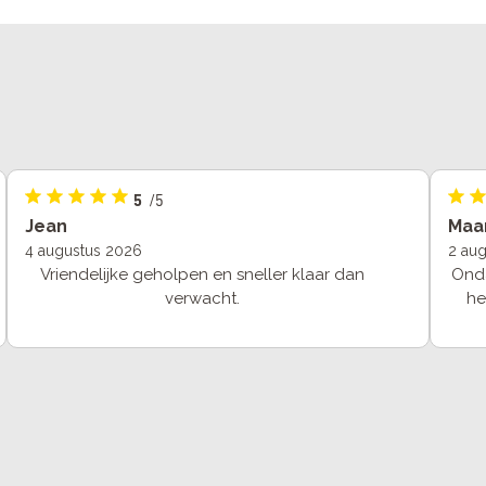
5
/5
Jean
Maa
4 augustus 2026
2 au
Vriendelijke geholpen en sneller klaar dan
Onda
verwacht.
he
hel
goe