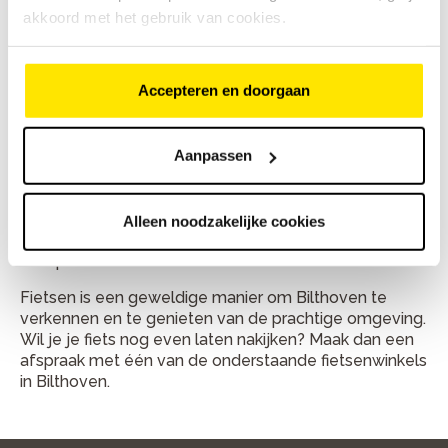
Emmaplein 4
akkoord met het gebruik van cookies.
Accepteren en doorgaan
Fietsreparatie en onderhoud
in Bilthoven
Aanpassen
Heeft jouw fiets onderhoud nodig of is er iets kapot?
In Bilthoven kan je bij onze winkels terecht voor
onderhoud en reparatie. Neem contact op met de
Alleen noodzakelijke cookies
winkel in jouw buurt en maak een afspraak in de
werkplaats.
Fietsen is een geweldige manier om Bilthoven te
verkennen en te genieten van de prachtige omgeving.
Wil je je fiets nog even laten nakijken? Maak dan een
afspraak met één van de onderstaande fietsenwinkels
in Bilthoven.