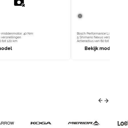
ne middenmotor, 40 Nm
Bosch Performance Line middenm
 versnellingen
5 Shimano Nexus versnellingen
0 tot 120 km
Actieradius van 80 tot 150 km
model
Bekijk model