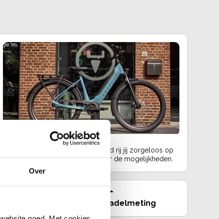
Fietslease
Voor een vast bedrag per maand rij jij zorgeloos op
jouw droomfiets. Vraag ons naar de mogelijkheden.
Over
Fietsmeting
Zadelmeting
 website goed. Met cookies