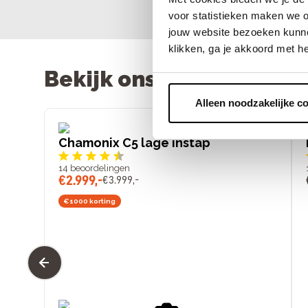
voor statistieken maken we o
jouw website bezoeken kunne
klikken, ga je akkoord met h
Bekijk ons assortiment
Alleen noodzakelijke c
Chamonix C5 lage instap
14
beoordelingen
€
2
.
999
,
-
€
3
.
999
,
-
€1000 korting