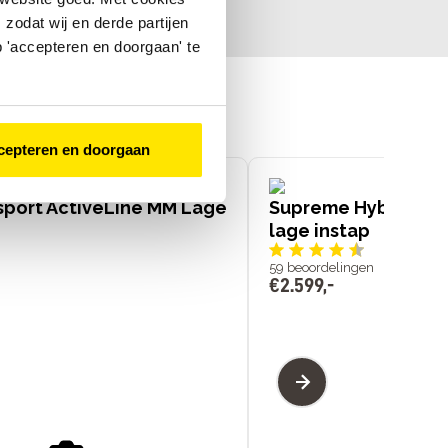
zodat wij en derde partijen
 'accepteren en doorgaan' te
cepteren en doorgaan
sport ActiveLine MM Lage
Supreme Hybrid Co
lage instap
59
beoordelingen
€
2
.
599
,
-