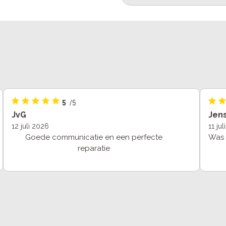
5
/5
JvG
Jen
12 juli 2026
11 ju
Goede communicatie en een perfecte
Was v
reparatie