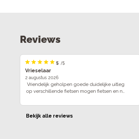
Reviews
5
/5
Vrieselaar
2 augustus 2026
Vriendelijk geholpen goede duidelijke uitleg
op verschillende fietsen mogen fietsen en na
gekozen te hebben binnen een week fietsen
op mijn niewe fiets.
Bekijk alle reviews