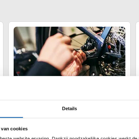
Fietsreparatie
Jouw fiets toe aan een opknapbeurt? Wij zorgen dat
jouw fiets weer op en top werkt.
Details
vervangfiets
Fietsverzekering
 van cookies
beste website ervaring. Dankzij noodzakelijke cookies werkt de