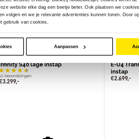
nze website elke dag een beetje beter. Ook plaatsen we cookies 
n volgen en we je relevante advertenties kunnen tonen. Door op
et gebruik van cookies.
ookies
Aanpassen
Ac
Infinity S40 lage instap
E-U4 Tran
instap
10
beoordelingen
€
2
.
699
,
-
€
3
.
299
,
-