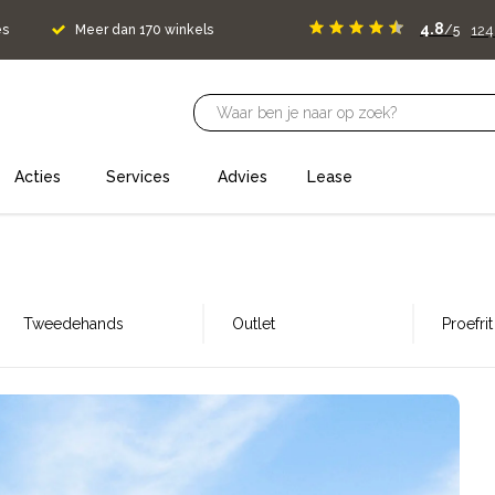
4.8
12
es
Meer dan 170 winkels
/5
Acties
Services
Advies
Lease
Tweedehands
Outlet
Proefri