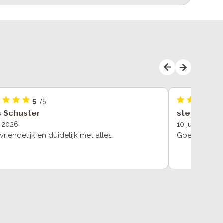
5
/5
s Schuster
stephan de
li 2026
10 juli 2026
riendelijk en duidelijk met alles.