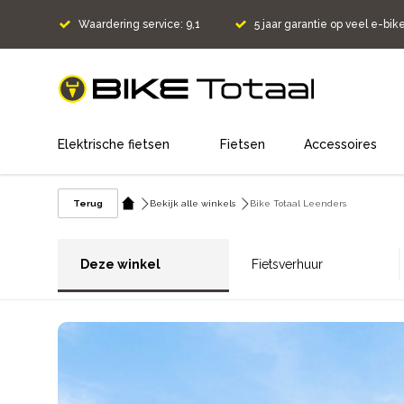
Waardering service: 9,1
5 jaar garantie op veel e-bik
home
Elektrische fietsen
Fietsen
Accessoires
Terug
Bekijk alle winkels
Bike Totaal Leenders
Deze winkel
Fietsverhuur