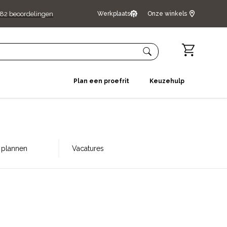
482
beoordelingen
Werkplaats
Onze winkels
Plan een proefrit
Keuzehulp
t plannen
Vacatures