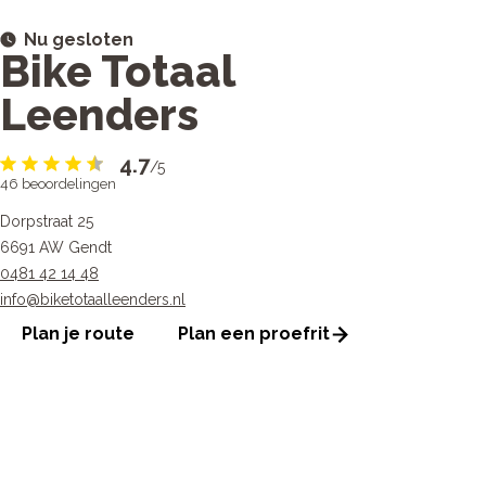
Nu gesloten
Bike Totaal
Leenders
4.7
/5
46
beoordelingen
Dorpstraat 25
6691 AW Gendt
0481 42 14 48
info@biketotaalleenders.nl
Plan je route
Plan een proefrit