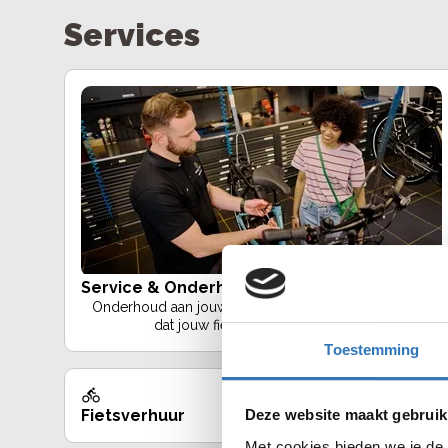
Services
Service & Onderhoudspakket
Onderhoud aan jouw fiets nodig? Wij zorgen ervoor
dat jouw fiets in topconditie blijft!.
Toestemming
Fietsverhuur
Fiets inruilen
Deze website maakt gebruik
Met cookies bieden we je de 