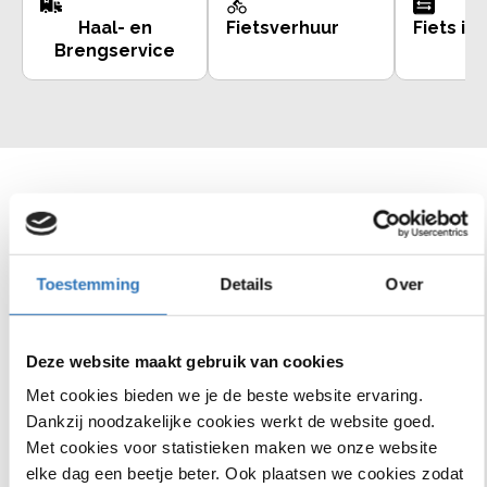
Haal- en
Fietsverhuur
Fiets inr
Brengservice
Bekijk ons assortiment
Toestemming
Details
Over
Chamonix C5
FamilyNex
€1000
korting
lage instap
Essential
14
beoordelingen
Deze website maakt gebruik van cookies
Met cookies bieden we je de beste website ervaring.
Dankzij noodzakelijke cookies werkt de website goed.
Met cookies voor statistieken maken we onze website
elke dag een beetje beter. Ook plaatsen we cookies zodat
Shimano Steps
Bosch Active Line