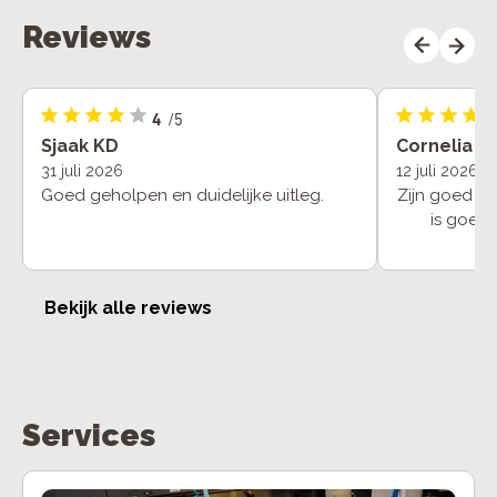
Reviews
4
/5
Sjaak KD
Cornelia
31 juli 2026
12 juli 2026
Goed geholpen en duidelijke uitleg.
Zijn goed in
is goed 
reparatie was 
Bekijk alle reviews
Services