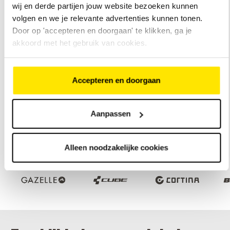
wij en derde partijen jouw website bezoeken kunnen
middenmotor, 85 Nm
middenmotor, 50
5 Shimano Nexus
Traploze Enviolo
€
2
.
999
,
-
€
3
.
999
,
-
volgen en we je relevante advertenties kunnen tonen.
versnellingen
versnelling
Actieradius van 60 tot 150
Actieradius van 20
Door op 'accepteren en doorgaan' te klikken, ga je
km
km
akkoord met het gebruik van cookies.
Bekijk
Bekijk
model
mode
Accepteren en doorgaan
Bekijk ons assortiment elektrische fietsen
Aanpassen
Onze merken
Alleen noodzakelijke cookies