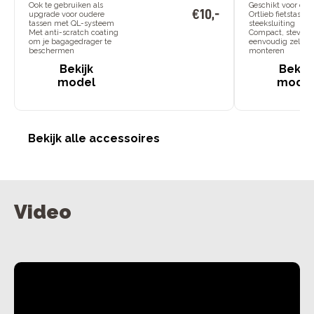
Ook te gebruiken als
Geschikt voor div
€
10
,
-
upgrade voor oudere
Ortlieb fietstasse
tassen met QL-systeem
steeksluiting
Met anti-scratch coating
Compact, stevig 
om je bagagedrager te
eenvoudig zelf te
beschermen
monteren
Bekijk
Bekijk
model
mode
Bekijk alle accessoires
Video