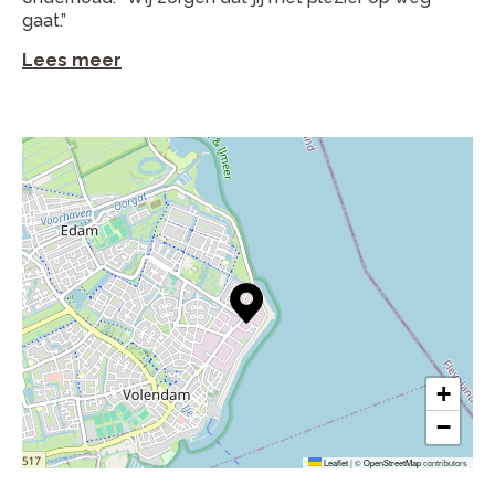
gaat.”
Lees meer
+
−
Leaflet
|
©
OpenStreetMap
contributors