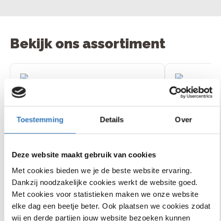
Bekijk ons assortiment
Chamonix C5
Infinity S7
€1000
korting
lage instap
instap
12
beoordelingen
Toestemming
Details
Over
Deze website maakt gebruik van cookies
Bosch Performanc
Shimano Steps
motor middenmot
Met cookies bieden we je de beste website ervaring.
middenmotor, 85 Nm
Nm
Dankzij noodzakelijke cookies werkt de website goed.
5 Shimano Nexus
Enviolo City trapl
€
2
.
999
,
-
€
3
.
999
,
-
versnellingen
versnellingen
Met cookies voor statistieken maken we onze website
Actieradius van 60 tot 150
Actieradius van 60
km
km
elke dag een beetje beter. Ook plaatsen we cookies zodat
Bekijk
Bekijk
wij en derde partijen jouw website bezoeken kunnen