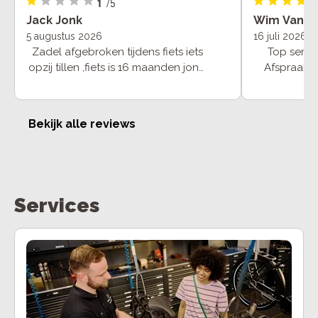
1
/5
Jack Jonk
Wim Van S
5 augustus 2026
16 juli 2026
Zadel afgebroken tijdens fiets iets
Top servic
opzij tillen ,fiets is 16 maanden jong
Afspraak is
en het zadel vervangen was niet
niet duur. 
onder garantie .beetje raar ,er zit
wiel, ze war
geen sticker op het zadel ,,,niet
even tuss
Bekijk alle reviews
tillen (20 kilo),je mag er wel op
gemaakt en 
zitten tot 120 kilo volgens cube
even opgep
Garantie geven hebben ze moeite
van mijn ra
mee
Services