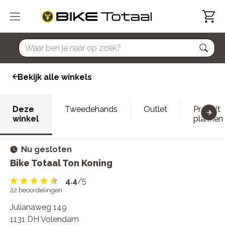
home
Bekijk alle winkels
Deze
Tweedehands
Outlet
Proefrit
winkel
plannen
Nu gesloten
Bike Totaal Ton Koning
4.4
/5
22
beoordelingen
Julianaweg 149
1131 DH Volendam