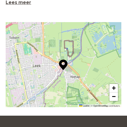
Lees meer
+
−
Leaflet
|
©
OpenStreetMap
contributors