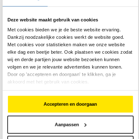
FamilyNext
Kathmandu
Gratis regenhuif
Deze website maakt gebruik van cookies
t.w.v. €379
Essential
Comfort P
Met cookies bieden we je de beste website ervaring.
hoge inst
Dankzij noodzakelijke cookies werkt de website goed.
Met cookies voor statistieken maken we onze website
elke dag een beetje beter. Ook plaatsen we cookies zodat
wij en derde partijen jouw website bezoeken kunnen
volgen en we je relevante advertenties kunnen tonen.
Door op 'accepteren en doorgaan' te klikken, ga je
akkoord met het gebruik van cookies.
Accepteren en doorgaan
Bosch Active Line Plus
Bosch Performan
middenmotor, 50 Nm
middenmotor, 90
Traploze Enviolo
Enviolo traploze
€
5
.
299
,
-
versnelling
versnellingen
Aanpassen
Actieradius van 20 tot 80
Actieradius van 12
km
200 km
Bekijk
Bekijk