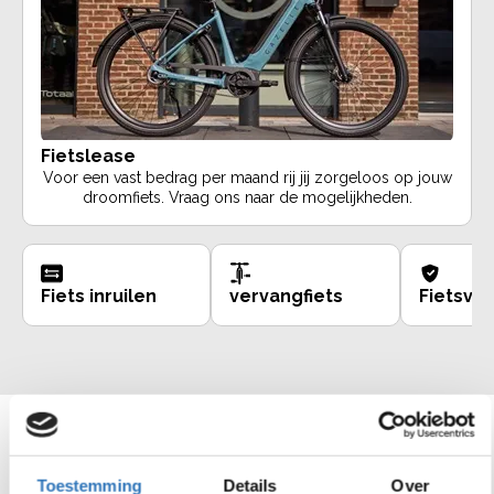
Fietslease
Voor een vast bedrag per maand rij jij zorgeloos op jouw
droomfiets. Vraag ons naar de mogelijkheden.
Fiets inruilen
vervangfiets
Fietsve
Bekijk ons assortiment
Toestemming
Details
Over