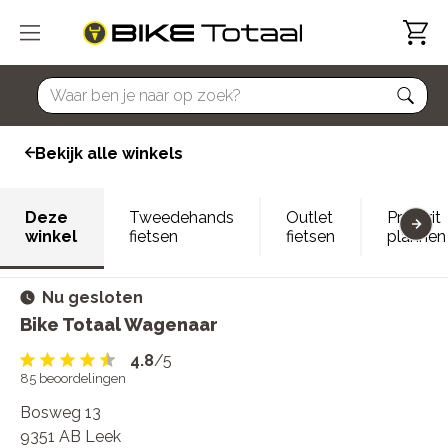
home
Bekijk alle winkels
Deze
Tweedehands
Outlet
Proefrit
winkel
fietsen
fietsen
plannen
Nu gesloten
Bike Totaal Wagenaar
4.8
/5
85
beoordelingen
Bosweg 13
9351 AB Leek