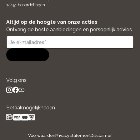
12451
beoordelingen
Altijd op de hoogte van onze acties
Ontvang de beste aanbiedingen en persoonlijk advies.
Aanmelden
Volg ons
instagram
facebook
youtube
- new window
- new window
- new window
Betaalmogelijkheden
Voorwaarden
Privacy statement
Disclaimer