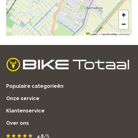
+
−
Leaflet
|
©
OpenStreetMap
contributors
home
Populaire categorieën
Onze service
Klantenservice
Over ons
/5
4.8