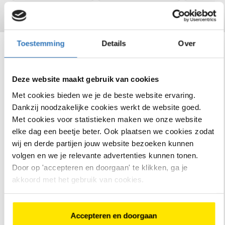
Toestemming
Details
Over
Bekijk ons assortiment
Deze website maakt gebruik van cookies
Met cookies bieden we je de beste website ervaring.
Infinity S75 CI lage
Infinity S4
Dankzij noodzakelijke cookies werkt de website goed.
instap
instap
Met cookies voor statistieken maken we onze website
4
beoordelingen
elke dag een beetje beter. Ook plaatsen we cookies zodat
wij en derde partijen jouw website bezoeken kunnen
volgen en we je relevante advertenties kunnen tonen.
Door op 'accepteren en doorgaan' te klikken, ga je
akkoord met het gebruik van cookies.
Bosch Performance Line
motor middenmotor, 75
Bosch Active Line
Nm
middenmotor, 40
€
4
.
149
,
-
Enviolo City traploze
7 Shimano Nexus
versnellingen
versnellingen
Actieradius van 60 tot 150
Actieradius van 60
Accepteren en doorgaan
km
km