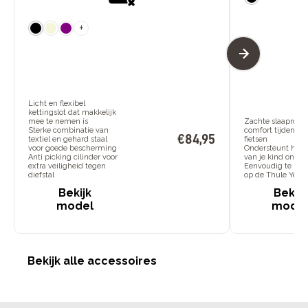
+
Licht en flexibel
kettingslot dat makkelijk
mee te nemen is
Zachte slaaprol vo
Sterke combinatie van
comfort tijdens h
€
84
,
95
textiel en gehard staal
fietsen
voor goede bescherming
Ondersteunt het 
Anti picking cilinder voor
van je kind onde
extra veiligheid tegen
Eenvoudig te bev
diefstal
op de Thule Yepp
Bekijk
Bekijk
model
mode
Bekijk alle accessoires