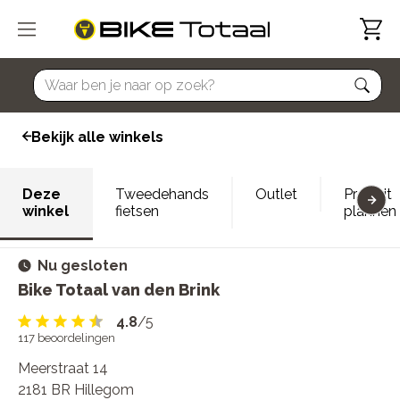
home
Bekijk alle winkels
Deze
Tweedehands
Outlet
Proefrit
winkel
fietsen
plannen
Nu gesloten
Bike Totaal van den Brink
4.8
/5
117
beoordelingen
Meerstraat 14
2181 BR Hillegom