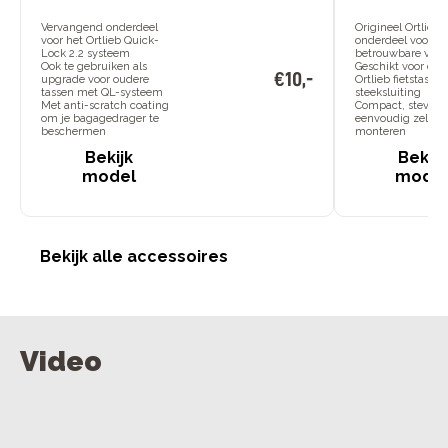
Vervangend onderdeel
Origineel Ortlieb-
voor het Ortlieb Quick-
onderdeel voor
Lock 2.2 systeem
betrouwbare verv
Ook te gebruiken als
Geschikt voor div
€
10
,
-
upgrade voor oudere
Ortlieb fietstasse
tassen met QL-systeem
steeksluiting
Met anti-scratch coating
Compact, stevig 
om je bagagedrager te
eenvoudig zelf te
beschermen
monteren
Bekijk
Bekijk
model
mode
Bekijk alle accessoires
Video