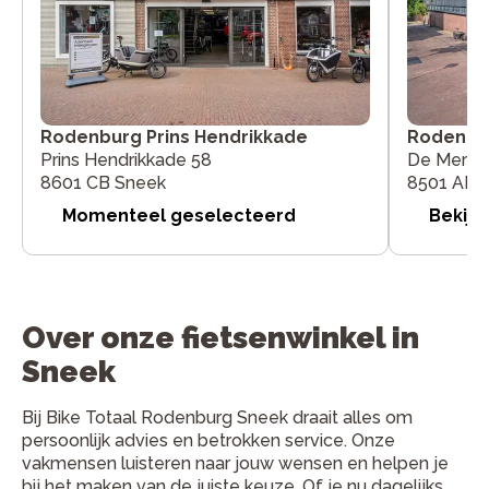
Rodenburg Prins Hendrikkade
Rodenbur
Prins Hendrikkade 58
De Merk 
8601 CB Sneek
8501 AN 
Momenteel geselecteerd
Bekijk
Over onze fietsenwinkel in
Sneek
Bij Bike Totaal Rodenburg Sneek draait alles om
persoonlijk advies en betrokken service. Onze
vakmensen luisteren naar jouw wensen en helpen je
bij het maken van de juiste keuze. Of je nu dagelijks