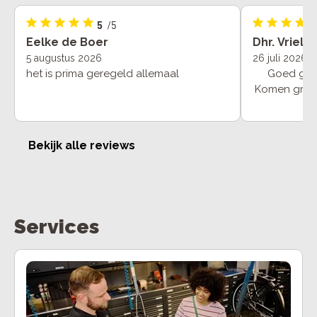
5
/5
Eelke de Boer
Dhr. Vrielin
5 augustus 2026
26 juli 2026
het is prima geregeld allemaal
Goed geho
Komen graag
bl
Bekijk alle reviews
Services