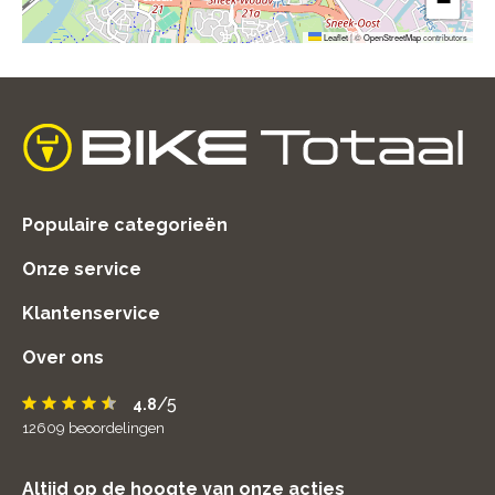
−
Leaflet
|
©
OpenStreetMap
contributors
home
Populaire categorieën
Onze service
Klantenservice
Over ons
/5
4.8
12609
beoordelingen
Altijd op de hoogte van onze acties