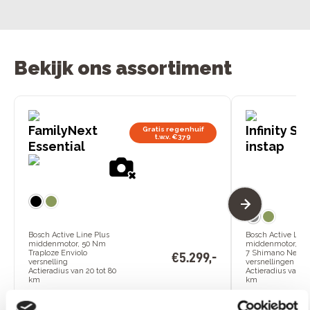
Bekijk ons assortiment
FamilyNext
Infinity S4
Gratis regenhuif
t.w.v. €379
Essential
instap
Bosch Active Line Plus
Bosch Active Line
middenmotor, 50 Nm
middenmotor, 40
Traploze Enviolo
7 Shimano Nexus
€
5
.
299
,
-
versnelling
versnellingen
Actieradius van 20 tot 80
Actieradius van 60
km
km
Bekijk
Bekijk