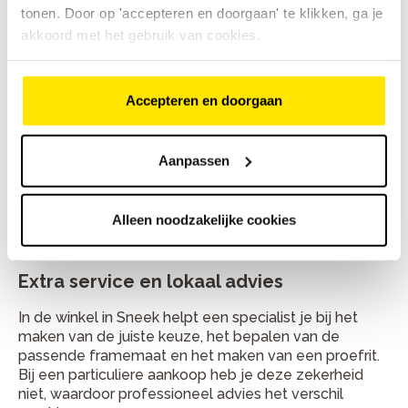
tonen. Door op 'accepteren en doorgaan' te klikken, ga je
Alle tweedehands fietsen bij Bike Totaal Rodenburg
akkoord met het gebruik van cookies.
worden door ervaren vakmensen gecontroleerd en
nauwkeurig afgesteld voordat ze in de verkoop gaan.
Dat betekent dat remmen, verlichting, versnellingen
en andere essentiële onderdelen uitgebreid zijn
Accepteren en doorgaan
nagekeken, zodat je met vertrouwen de weg op kunt.
Omruil- en garantie opties
Aanpassen
Bij Bike Totaal Rodenburg in Sneek profiteer je van
garantie en zelfs omruilgarantie. Mocht er toch iets
Alleen noodzakelijke cookies
niet naar wens zijn, dan kun je de fiets binnen de
geldende voorwaarden terugbrengen of omruilen.
Extra service en lokaal advies
In de winkel in Sneek helpt een specialist je bij het
maken van de juiste keuze, het bepalen van de
passende framemaat en het maken van een proefrit.
Bij een particuliere aankoop heb je deze zekerheid
niet, waardoor professioneel advies het verschil