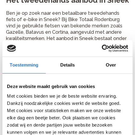
Het tweedehands aanbod in Sneek
Ben je op zoek naar een betaalbare tweedehands
fiets of e-bike in Sneek? Bij Bike Totaal Rodenburg
vind je gebruikte fietsen van bekende merken zoals
Gazelle, Batavus en Cortina, aangevuld met andere
kwaliteitsmerken. Het aanbod in Sneek bestaat onder
meer uit stadsfietsen, kinderfietsen en tweedehands
elektrische fietsen.
Alle fietsen worden zorgvuldig geïnspecteerd door
Toestemming
Details
Over
onze monteurs en volledig rijklaar afgeleverd, zodat
je veilig en comfortabel kunt fietsen. Onze
medewerkers in Sneek adviseren je graag bij het
Deze website maakt gebruik van cookies
kiezen van een fiets die aansluit bij jouw gebruik,
comfortwensen en budget.
Met cookies bieden we je de beste website ervaring.
Dankzij noodzakelijke cookies werkt de website goed.
Waarom bij Bike Totaal Rodenburg
Met cookies voor statistieken maken we onze website
een tweedehands fiets kopen?
elke dag een beetje beter. Ook plaatsen we cookies
zodat wij en derde partijen jouw website bezoeken
Door experts gecontroleerde fietsen
kunnen volgen en we je relevante advertenties kunnen