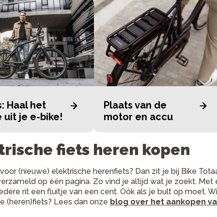
s: Haal het
Plaats van de
 uit je e-bike!
motor en accu
trische fiets heren kopen
d voor (nieuwe) elektrische herenfiets? Dan zit je bij Bike To
verzameld op één pagina. Zo vind je altijd wat je zoekt. Met e
 iedere rit een fluitje van een cent. Oók als je bult op moet
he (heren)fiets? Lees dan onze
blog over het aankopen van