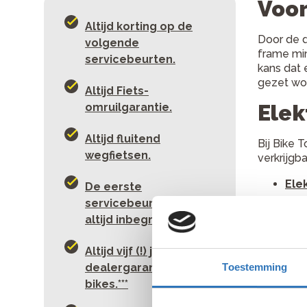
Voor
Altijd korting op de
Door de d
volgende
frame mi
servicebeurten.
kans dat 
gezet wo
Altijd Fiets-
Elek
omruilgarantie.
Altijd fluitend
Bij Bike T
wegfietsen.
verkrijgb
Ele
De eerste
servicebeurt? Die is
Ele
altijd inbegrepen.
Ele
Altijd vijf (!) jaar
Ele
dealergarantie op e-
Toestemming
bikes.***
Ele