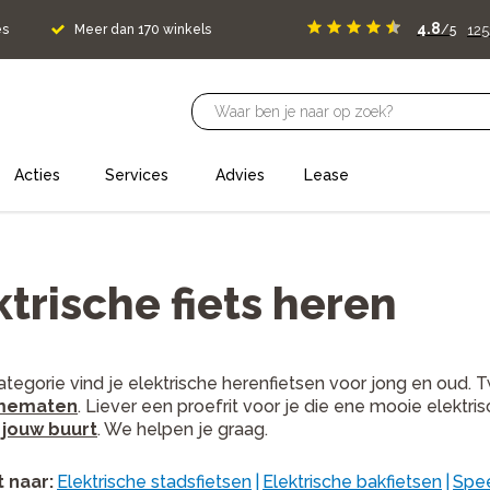
4.8
125
es
Meer dan 170 winkels
/5
Acties
Services
Advies
Lease
ktrische fiets heren
ategorie vind je elektrische herenfietsen voor jong en oud.
mematen
. Liever een proefrit voor je die ene mooie elektr
n jouw buurt
. We helpen je graag.
t naar
:
Elektrische stadsfietsen
|
Elektrische bakfietsen
|
Spe