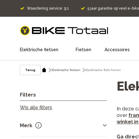
Waardering service: 9,1
5 jaar garantie op veel e-bik
home
Elektrische fietsen
Fietsen
Accessoires
Terug
Elektrische fietsen
Elektrische fiets heren
Ele
Filters
Wis alle filters
In deze c
over
fra
winkel i
Merk
Ga direc