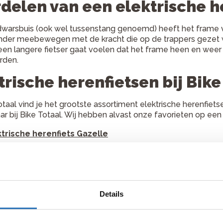
delen van een elektrische h
warsbuis (ook wel tussenstang genoemd) heeft het frame van
nder meebewegen met de kracht die op de trappers gezet w
een langere fietser gaat voelen dat het frame heen en wee
rden.
trische herenfietsen bij Bike
otaal vind je het grootste assortiment elektrische herenfietse
aar bij Bike Totaal. Wij hebben alvast onze favorieten op een r
ktrische herenfiets Gazelle
ktrische herenfiets Koga
ktrische herenfiets Batavus
ktrische herenfiets Sparta
Details
ktrische herenfiets Cortina