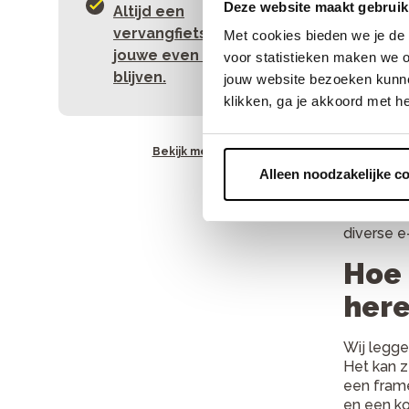
Elek
Deze website maakt gebruik
Altijd een
vervangfiets als de
Met cookies bieden we je de 
jouwe even moet
Een elekt
voor statistieken maken we o
dat het f
blijven.
jouw website bezoeken kunne
Die zette
klikken, ga je akkoord met h
Proe
Bekijk meer
Alleen noodzakelijke c
Wil je ee
is erg be
herenfiets
diverse e
Hoe 
here
Wij legge
Het kan z
een frame
en een ko