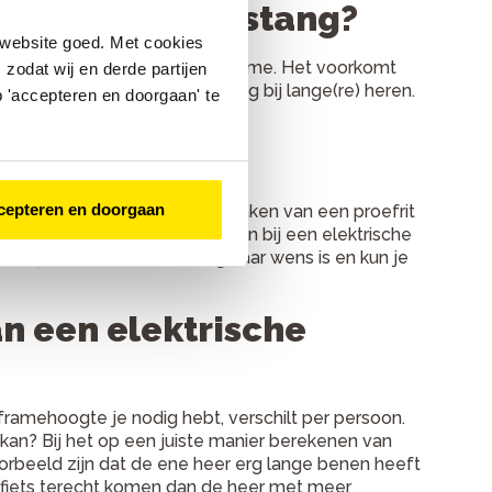
f zonder tussenstang?
 website goed. Met cookies
or extra stabiliteit van het frame. Het voorkomt
zodat wij en derde partijen
trappers. Dit is vooral handig bij lange(re) heren.
 'accepteren en doorgaan' te
renfiets
cepteren en doorgaan
e ‘m koopt? Heel goed! Het maken van een proefrit
ame aansluit op jouw wensen. En bij een elektrische
it test je of de ondersteuning naar wens is en kun je
n een elektrische
framehoogte je nodig hebt, verschilt per persoon.
t kan? Bij het op een juiste manier berekenen van
orbeeld zijn dat de ene heer erg lange benen heeft
t fiets terecht komen dan de heer met meer