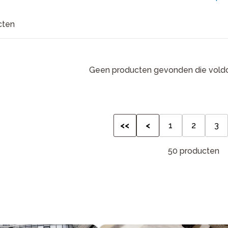
cten
Geen producten gevonden die voldo
<<
<
1
2
3
50 producten