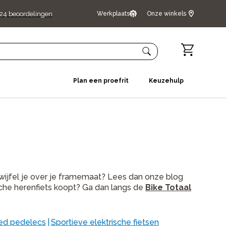
24
beoordelingen
Werkplaats
Onze winkels
Plan een proefrit
Keuzehulp
 Twijfel je over je framemaat? Lees dan onze blog
ische herenfiets koopt? Ga dan langs de
Bike Totaal
ed pedelecs
|
Sportieve elektrische fietsen