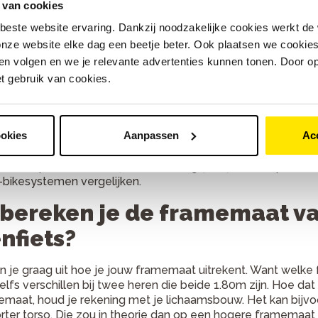
trische herenfietsen: met o
 van cookies
beste website ervaring. Dankzij noodzakelijke cookies werkt de
rische herenfiets heeft een tussenstang. Deze stang zorgt vo
nze website elke dag een beetje beter. Ook plaatsen we cookies 
rame te erg gaat meebewegen als er kracht wordt gezet op de 
n volgen en we je relevante advertenties kunnen tonen. Door op
n namelijk meer gewicht/kracht op de pedalen.
et gebruik van cookies.
frit maken op elektrische he
ookies
Aanpassen
Ac
rst een
proefrit
maken op een elektrische herenfiets voor j
langrijk. Alleen zo kun je ervaren of de geometrie van het fr
 is een proefrit natuurlijk extra belangrijk. Tijdens de proefr
-bikesystemen vergelijken.
bereken je de framemaat va
nfiets?
n je graag uit hoe je jouw framemaat uitrekent. Want welke 
elfs verschillen bij twee heren die beide 1.80m zijn. Hoe da
maat, houd je rekening met je lichaamsbouw. Het kan bijvo
rter torso. Die zou in theorie dan op een hogere framemaa