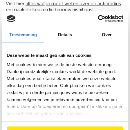
Vind hier
alles wat je moet weten over de actieradius
en maak de keuze die bij jouw rijstijl past.
Accu positie
De plek van je accu bepaalt ook het rijgevoel:
Toestemming
Details
Over
Een accu op de bagagedrager
is makkelijk
uitneembaar en voordeliger
Deze website maakt gebruik van cookies
Een accu op het frame
geeft een strak design
Met cookies bieden we je de beste website ervaring.
met goede gewichtsverdeling
Dankzij noodzakelijke cookies werkt de website goed.
Met cookies voor statistieken maken we onze website
Een accu geïntegreerd in het frame
oogt het
elke dag een beetje beter. Ook plaatsen we cookies
cleanst en maakt vaak een grotere
accucapaciteit mogelijk.
zodat wij en derde partijen jouw website bezoeken
kunnen volgen en we je relevante advertenties kunnen
Versnellingen: wat heb je nodig?
tonen. Door op 'accepteren en doorgaan' te klikken, ga je
akkoord met het gebruik van cookies.
De versnelling van je e-bike bepaalt hoe soepel je
schakelt en hoeveel onderhoud je eraan hebt. Voor de
meeste dagelijkse ritten in Nederland is een