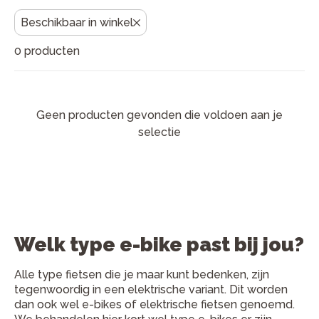
fietsenwinkels staan klaar met persoonlijk advies en
vakkundige service, zodat jij zorgeloos op pad kunt.
Beschikbaar in winkel
Advies nodig? Kom langs voor een proefrit of bekijk
0 producten
onze keuzehulp onderaan deze pagina.
Geen producten gevonden die voldoen aan je
selectie
Welk type e-bike past bij jou?
Alle type fietsen die je maar kunt bedenken, zijn
tegenwoordig in een elektrische variant. Dit worden
dan ook wel e-bikes of elektrische fietsen genoemd.