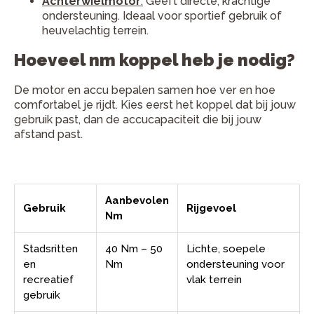
Achterwielmotor
:
Geeft directe, krachtige
ondersteuning. Ideaal voor sportief gebruik of
heuvelachtig terrein.
Hoeveel nm koppel heb je nodig?
De motor en accu bepalen samen hoe ver en hoe
comfortabel je rijdt. Kies eerst het koppel dat bij jouw
gebruik past, dan de accucapaciteit die bij jouw
afstand past.
Aanbevolen
Gebruik
Rijgevoel
Nm
Stadsritten
40 Nm – 50
Lichte, soepele
en
Nm
ondersteuning voor
recreatief
vlak terrein
gebruik