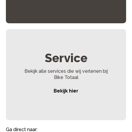
Laadstatus van de accu
– Opladen vanaf 50% gaat
sneller dan vanaf volledig leeg.
Accuconditie
– Oudere accu’s kunnen langzamer
opladen.
Temperatuur
– Bij koud weer kan het opladen langer
duren.
Service
Bekijk alle services die wij verlenen bij
Bike Totaal
Bekijk hier
Ga direct naar: