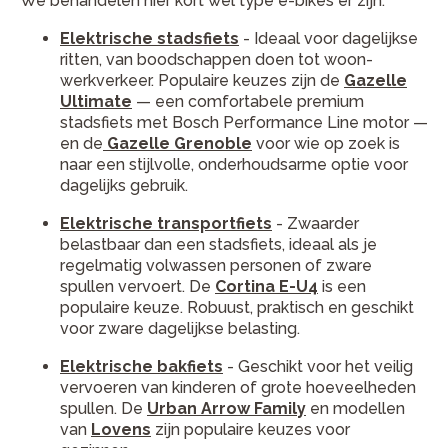
We behandelen hier kort wel type e-bikes er zijn.
Elektrische stadsfiets
- Ideaal voor dagelijkse
ritten, van boodschappen doen tot woon-
werkverkeer. Populaire keuzes zijn de
Gazelle
Ultimate
— een comfortabele premium
stadsfiets met Bosch Performance Line motor —
en de
Gazelle Grenoble
voor wie op zoek is
naar een stijlvolle, onderhoudsarme optie voor
dagelijks gebruik.
Elektrische transportfiets
- Zwaarder
belastbaar dan een stadsfiets, ideaal als je
regelmatig volwassen personen of zware
spullen vervoert. De
Cortina E-U4
is een
populaire keuze. Robuust, praktisch en geschikt
voor zware dagelijkse belasting.
Elektrische bakfiets
- Geschikt voor het veilig
vervoeren van kinderen of grote hoeveelheden
spullen. De
Urban Arrow Family
en modellen
van
Lovens
zijn populaire keuzes voor