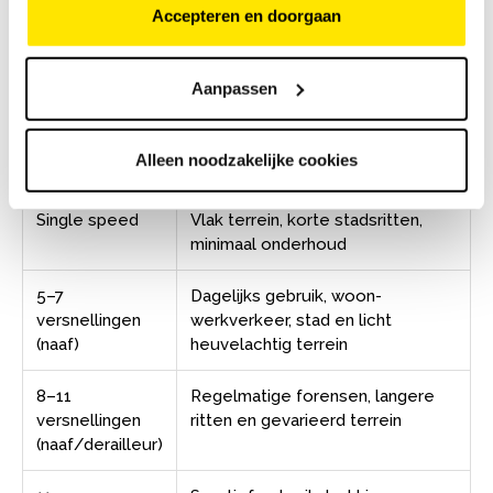
Accepteren en doorgaan
naafversnelling met 5 tot 7 versnellingen meer dan
voldoende — meer versnellingen zijn vooral nuttig in
heuvelachtig terrein of bij sportief gebruik.
Aanpassen
Alleen noodzakelijke cookies
Versnellingen
Geschikt voor
Single speed
Vlak terrein, korte stadsritten,
minimaal onderhoud
5–7
Dagelijks gebruik, woon-
versnellingen
werkverkeer, stad en licht
(naaf)
heuvelachtig terrein
8–11
Regelmatige forensen, langere
versnellingen
ritten en gevarieerd terrein
(naaf/derailleur)