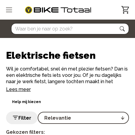
home
Elektrische fietsen
Wil je comfortabel, snel én met plezier fietsen? Dan is
een elektrische fiets iets voor jou. Of je nu dagelijks
naar je werk fietst, langere tochten maakt in het
weekend of gewoon wat extra ondersteuning zoekt:
Lees meer
met een e-bike fiets je verder, lichter en met een
glimlach.
Help mij kiezen
Bij Bike Totaal vind je een ruim assortiment elektrische
Filter
fietsen van topmerken zoals Gazelle, Batavus, Sparta
en Cortina. Van elektrische stadsfietsen tot sportieve
e-bikes en alles daartussenin. Onze lokale
Gekozen filters: