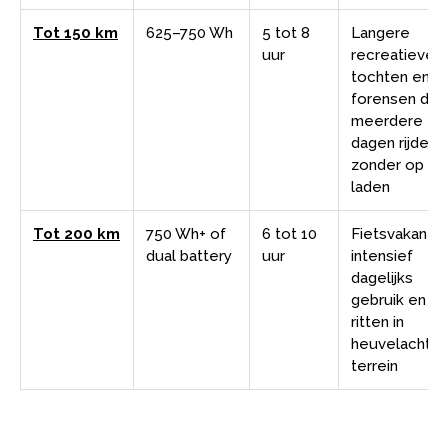
Tot 150 km
625–750 Wh
5 tot 8
Langere
uur
recreatieve
tochten en
forensen die
meerdere
dagen rijden
zonder op te
laden
Tot 200 km
750 Wh+ of
6 tot 10
Fietsvakantie
dual battery
uur
intensief
dagelijks
gebruik en
ritten in
heuvelachtig
terrein