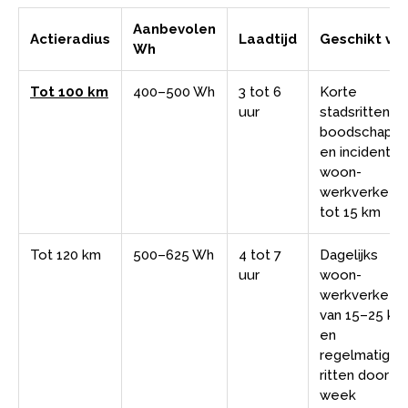
Aanbevolen
Actieradius
Laadtijd
Geschikt vo
Wh
Tot 100 km
400–500 Wh
3 tot 6
Korte
uur
stadsritten,
boodschapp
en incidentee
woon-
werkverkeer
tot 15 km
Tot 120 km
500–625 Wh
4 tot 7
Dagelijks
uur
woon-
werkverkeer
van 15–25 km
en
regelmatige
ritten door d
week