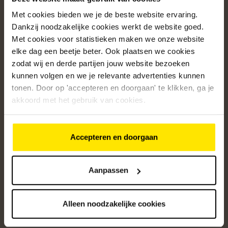
Met cookies bieden we je de beste website ervaring.
Populaire categorieën
Dankzij noodzakelijke cookies werkt de website goed.
Onze service
Met cookies voor statistieken maken we onze website
elke dag een beetje beter. Ook plaatsen we cookies
Klantenservice
zodat wij en derde partijen jouw website bezoeken
kunnen volgen en we je relevante advertenties kunnen
Over ons
tonen. Door op 'accepteren en doorgaan' te klikken, ga je
/5
akkoord met het gebruik van cookies.
4.8
12595
beoordelingen
Accepteren en doorgaan
Altijd op de hoogte van onze acties
Ontvang de beste aanbiedingen en persoonlijk advies.
Aanpassen
Aanmelden
Alleen noodzakelijke cookies