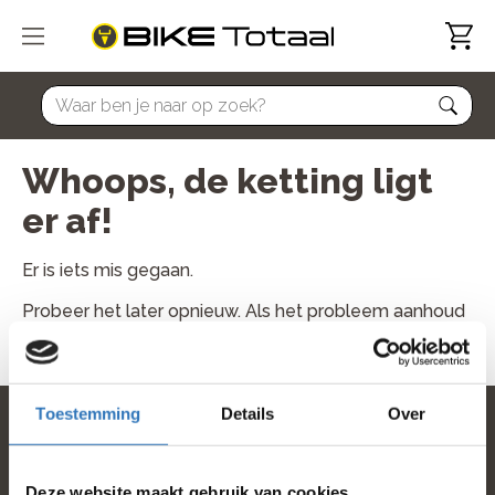
home
Whoops, de ketting ligt
er af!
Er is iets mis gegaan.
Probeer het later opnieuw. Als het probleem aanhoud
neem dan contact met ons op.
Toestemming
Details
Over
home
Deze website maakt gebruik van cookies