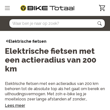
home
Elektrische fietsen
Elektrische fietsen met
een actieradius van 200
km
Elektrische fietsen met een actieradius van 200 km
behoren tot de absolute top als het gaat om bereik en
uithoudingsvermogen. Met zo’n e-bike leg je
moeiteloos zeer lange afstanden af zonder
tussentijds te hoeven opladen. Ideaal voor fanatieke
Lees meer
langeafstandsfietsers, fietsvakanties of dagelijks