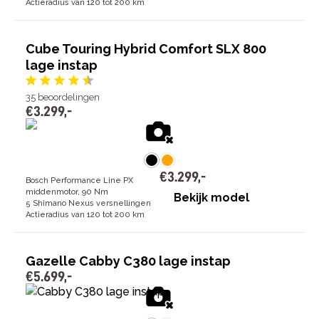
Actieradius van 120 tot 200 km
Cube Touring Hybrid Comfort SLX 800
lage instap
35
beoordelingen
€
3
.
299
,
-
€
3
.
299
,
-
Bosch Performance Line PX
middenmotor, 90 Nm
Bekijk model
5 Shimano Nexus versnellingen
Actieradius van 120 tot 200 km
Gazelle Cabby C380 lage instap
€
5
.
699
,
-