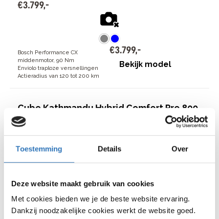
€
3
.
799
,
-
€
3
.
799
,
-
Bosch Performance CX
middenmotor, 90 Nm
Bekijk model
Enviolo traploze versnellingen
Actieradius van 120 tot 200 km
Cube Kathmandu Hybrid Comfort Pro 800
lage instap
42
beoordelingen
Toestemming
Details
Over
€
3
.
799
,
-
Deze website maakt gebruik van cookies
€
3
.
799
,
-
Met cookies bieden we je de beste website ervaring.
Bosch Performance CX
middenmotor, 90 Nm
Bekijk model
Dankzij noodzakelijke cookies werkt de website goed.
Enviolo traploze versnellingen