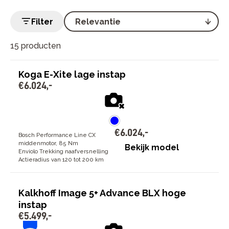
intensief gebruik waarbij je volledig wilt vertrouwen op
je accu.
Filter
15 producten
Koga E-Xite lage instap
€
6
.
024
,
-
€
6
.
024
,
-
Bosch Performance Line CX
middenmotor, 85 Nm
Bekijk model
Enviolo Trekking naafversnelling
Actieradius van 120 tot 200 km
Kalkhoff Image 5+ Advance BLX hoge
instap
€
5
.
499
,
-