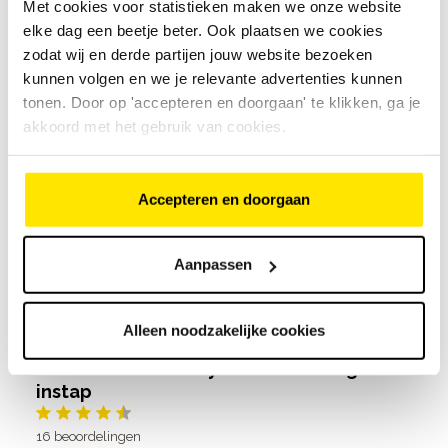
Met cookies voor statistieken maken we onze website
Actieradius van 120 tot 200 km
elke dag een beetje beter. Ook plaatsen we cookies
zodat wij en derde partijen jouw website bezoeken
Cube Touring Hybrid Comfort SLX 800
kunnen volgen en we je relevante advertenties kunnen
hoge instap
tonen. Door op 'accepteren en doorgaan' te klikken, ga je
akkoord met het gebruik van cookies.
23
beoordelingen
€
3
.
299
,
-
Accepteren en doorgaan
€
3
.
299
,
-
Bosch Performance Line PX
Aanpassen
middenmotor, 90 Nm
Bekijk model
5 Shimano Nexus versnellingen
Actieradius van 120 tot 200 km
Alleen noodzakelijke cookies
Cube Kathmandu Hybrid Pro 800 lage
instap
16
beoordelingen