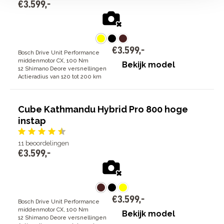
€
3
.
599
,
-
€
3
.
599
,
-
Bosch Drive Unit Performance
middenmotor CX, 100 Nm
Bekijk model
12 Shimano Deore versnellingen
Actieradius van 120 tot 200 km
Cube Kathmandu Hybrid Pro 800 hoge
instap
11
beoordelingen
€
3
.
599
,
-
€
3
.
599
,
-
Bosch Drive Unit Performance
middenmotor CX, 100 Nm
Bekijk model
12 Shimano Deore versnellingen