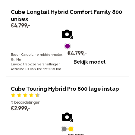
Cube Longtail Hybrid Comfort Family 800
unisex
€
4
.
799
,
-
€
4
.
799
,
-
Bosch Cargo Line middenmotor,
85 Nm
Bekijk model
Enviolo traploze versnellingen
Actieradius van 120 tot 200 km
Cube Touring Hybrid Pro 800 lage instap
9
beoordelingen
€
2
.
999
,
-