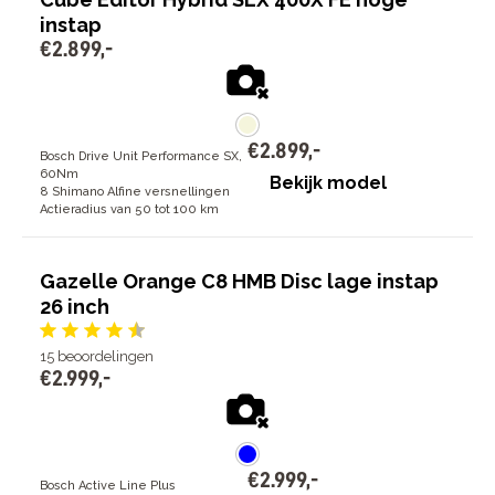
instap
€
2
.
899
,
-
€
2
.
899
,
-
Bosch Drive Unit Performance SX,
60Nm
Bekijk model
8 Shimano Alfine versnellingen
Actieradius van 50 tot 100 km
Gazelle Orange C8 HMB Disc lage instap
26 inch
15
beoordelingen
€
2
.
999
,
-
€
2
.
999
,
-
Bosch Active Line Plus