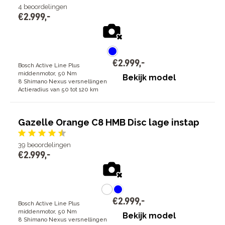
4
beoordelingen
€
2
.
999
,
-
€
2
.
999
,
-
Bosch Active Line Plus
middenmotor, 50 Nm
Bekijk model
8 Shimano Nexus versnellingen
Actieradius van 50 tot 120 km
Gazelle Orange C8 HMB Disc lage instap
39
beoordelingen
€
2
.
999
,
-
€
2
.
999
,
-
Bosch Active Line Plus
middenmotor, 50 Nm
Bekijk model
8 Shimano Nexus versnellingen