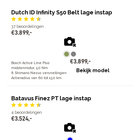
Dutch ID Infinity S50 Belt lage instap
37
beoordelingen
€
3
.
899
,
-
€
3
.
899
,
-
Bosch Active Line Plus
middenmotor, 50 Nm
Bekijk model
8 Shimano Nexus versnellingen
Actieradius van 60 tot 150 km
Batavus Finez PT lage instap
4
beoordelingen
€
3
.
524
,
-