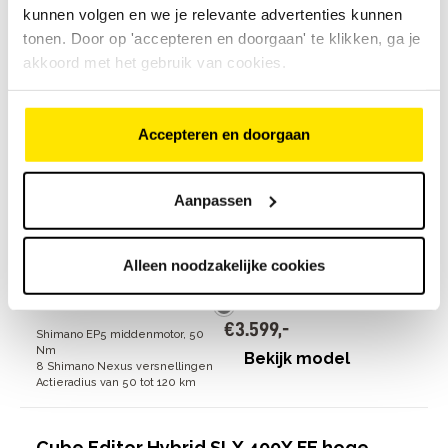
kunnen volgen en we je relevante advertenties kunnen
tonen. Door op 'accepteren en doorgaan' te klikken, ga je
€
3
.
899
,
-
Bosch Active Line Plus
akkoord met het gebruik van cookies.
middenmotor, 50 Nm
Bekijk model
8 Shimano Nexus versnellingen
Actieradius van 60 tot 150 km
Accepteren en doorgaan
Gazelle Easyflow C8 lage instap
Aanpassen
26
beoordelingen
€
3
.
599
,
-
Alleen noodzakelijke cookies
€
3
.
599
,
-
Shimano EP5 middenmotor, 50
Nm
Bekijk model
8 Shimano Nexus versnellingen
Actieradius van 50 tot 120 km
Cube Editor Hybrid SLX 400X FE hoge