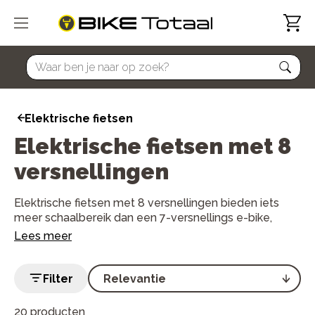
home
Elektrische fietsen
Elektrische fietsen met 8
versnellingen
Elektrische fietsen met 8 versnellingen bieden iets
meer schaalbereik dan een 7-versnellings e-bike,
zonder de complexiteit van een sportieve derailleur.
Lees meer
Het ideale midden voor forensen die dagelijks langere
afstanden rijden of vaker te maken hebben met licht
heuvelachtig terrein.
Filter
20 producten