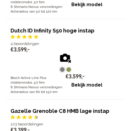
middenmotor, 50 Nm
Bekijk model
8 Shimano Nexus versnellingen
Actieradius van 50 tot 120 km
Dutch ID Infinity S50 hoge instap
4
beoordelingen
€
3
.
599
,
-
€
3
.
599
,
-
Bosch Active Line Plus
middenmotor, 50 Nm
Bekijk model
8 Shimano Nexus versnellingen
Actieradius van 60 tot 150 km
Gazelle Grenoble C8 HMB lage instap
103
beoordelingen
€
3
.
399
,
-