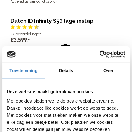
Actieradius van 50 tot 120 km
Dutch ID Infinity S50 lage instap
22
beoordelingen
€
3
.
599
,
-
€
3
.
599
,
-
Bosch Active Line Plus
Toestemming
Details
Over
middenmotor, 50 Nm
Bekijk model
8 Shimano Nexus versnellingen
Actieradius van 60 tot 150 km
Deze website maakt gebruik van cookies
Met cookies bieden we je de beste website ervaring.
Dutch ID Infinity S50 Belt hoge instap
Dankzij noodzakelijke cookies werkt de website goed.
Met cookies voor statistieken maken we onze website
7
beoordelingen
€
3
.
899
,
-
elke dag een beetje beter. Ook plaatsen we cookies
zodat wij en derde partijen jouw website bezoeken