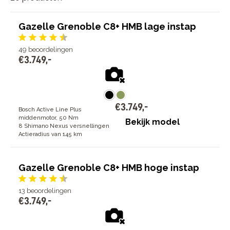
Gazelle Grenoble C8+ HMB lage instap
49
beoordelingen
€
3
.
749
,
-
€
3
.
749
,
-
Bosch Active Line Plus
middenmotor, 50 Nm
Bekijk model
8 Shimano Nexus versnellingen
Actieradius van 145 km
Gazelle Grenoble C8+ HMB hoge instap
13
beoordelingen
€
3
.
749
,
-