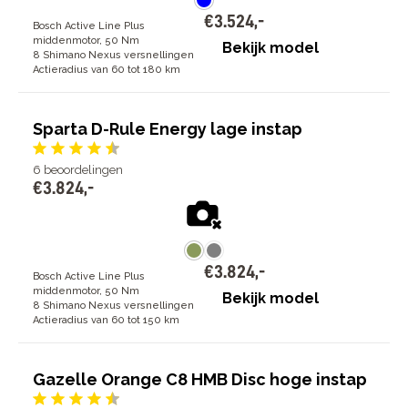
€
3
.
524
,
-
Bosch Active Line Plus
middenmotor, 50 Nm
Bekijk model
8 Shimano Nexus versnellingen
Actieradius van 60 tot 180 km
Sparta D-Rule Energy lage instap
6
beoordelingen
€
3
.
824
,
-
€
3
.
824
,
-
Bosch Active Line Plus
middenmotor, 50 Nm
Bekijk model
8 Shimano Nexus versnellingen
Actieradius van 60 tot 150 km
Gazelle Orange C8 HMB Disc hoge instap