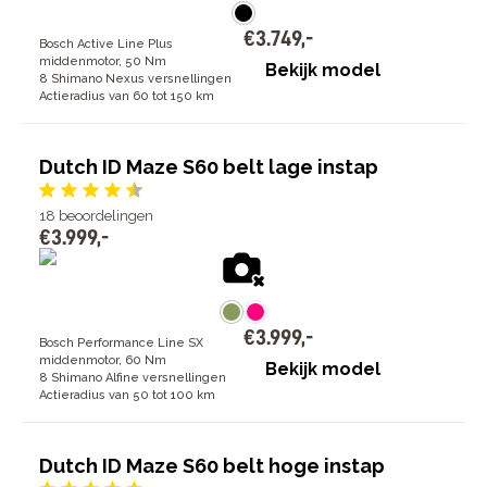
€
3
.
749
,
-
Bosch Active Line Plus
middenmotor, 50 Nm
Bekijk model
8 Shimano Nexus versnellingen
Actieradius van 60 tot 150 km
Dutch ID Maze S60 belt lage instap
18
beoordelingen
€
3
.
999
,
-
€
3
.
999
,
-
Bosch Performance Line SX
middenmotor, 60 Nm
Bekijk model
8 Shimano Alfine versnellingen
Actieradius van 50 tot 100 km
Dutch ID Maze S60 belt hoge instap