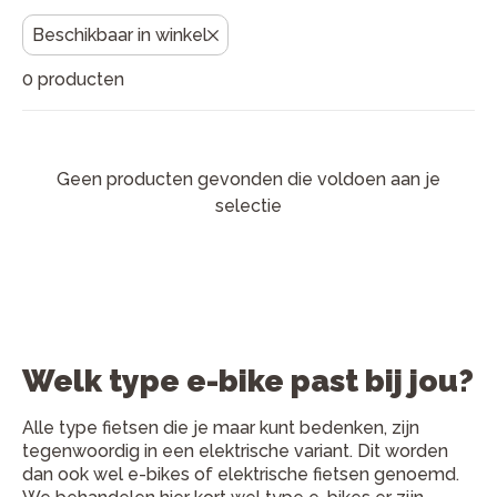
fietsenwinkels staan klaar met persoonlijk advies en
vakkundige service, zodat jij zorgeloos op pad kunt.
Beschikbaar in winkel
Advies nodig? Kom langs voor een proefrit of bekijk
0 producten
onze keuzehulp onderaan deze pagina.
Geen producten gevonden die voldoen aan je
selectie
Welk type e-bike past bij jou?
Alle type fietsen die je maar kunt bedenken, zijn
tegenwoordig in een elektrische variant. Dit worden
dan ook wel e-bikes of elektrische fietsen genoemd.