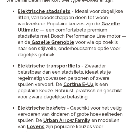
We behandelen hier kort wel type e-bikes er zijn.
Elektrische stadsfiets
- Ideaal voor dagelijkse
ritten, van boodschappen doen tot woon-
werkverkeer. Populaire keuzes zijn de
Gazelle
Ultimate
— een comfortabele premium
stadsfiets met Bosch Performance Line motor —
en de
Gazelle Grenoble
voor wie op zoek is
naar een stijlvolle, onderhoudsarme optie voor
dagelijks gebruik.
Elektrische transportfiets
- Zwaarder
belastbaar dan een stadsfiets, ideaal als je
regelmatig volwassen personen of zware
spullen vervoert. De
Cortina E-U4
is een
populaire keuze. Robuust, praktisch en geschikt
voor zware dagelijkse belasting.
Elektrische bakfiets
- Geschikt voor het veilig
vervoeren van kinderen of grote hoeveelheden
spullen. De
Urban Arrow Family
en modellen
van
Lovens
zijn populaire keuzes voor