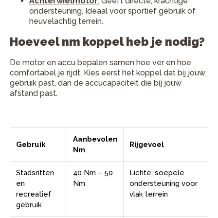
Achterwielmotor
:
Geeft directe, krachtige
ondersteuning. Ideaal voor sportief gebruik of
heuvelachtig terrein.
Hoeveel nm koppel heb je nodig?
De motor en accu bepalen samen hoe ver en hoe
comfortabel je rijdt. Kies eerst het koppel dat bij jouw
gebruik past, dan de accucapaciteit die bij jouw
afstand past.
Aanbevolen
Gebruik
Rijgevoel
Nm
Stadsritten
40 Nm – 50
Lichte, soepele
en
Nm
ondersteuning voor
recreatief
vlak terrein
gebruik