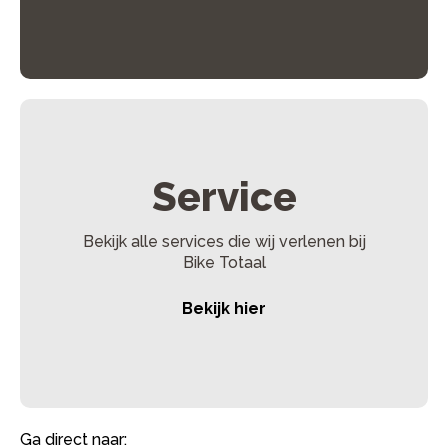
Laadstatus van de accu
– Opladen vanaf 50% gaat
sneller dan vanaf volledig leeg.
Accuconditie
– Oudere accu’s kunnen langzamer
opladen.
Temperatuur
– Bij koud weer kan het opladen langer
duren.
Service
Bekijk alle services die wij verlenen bij
Bike Totaal
Bekijk hier
Ga direct naar: