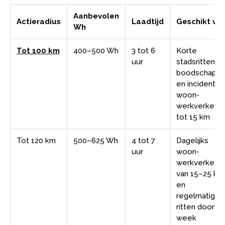
Aanbevolen
Actieradius
Laadtijd
Geschikt vo
Wh
Tot 100 km
400–500 Wh
3 tot 6
Korte
uur
stadsritten,
boodschapp
en incidentee
woon-
werkverkeer
tot 15 km
Tot 120 km
500–625 Wh
4 tot 7
Dagelijks
uur
woon-
werkverkeer
van 15–25 km
en
regelmatige
ritten door d
week