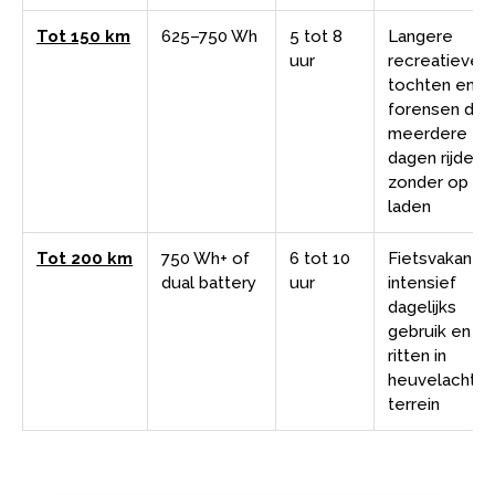
Tot 150 km
625–750 Wh
5 tot 8
Langere
uur
recreatieve
tochten en
forensen die
meerdere
dagen rijden
zonder op te
laden
Tot 200 km
750 Wh+ of
6 tot 10
Fietsvakantie
dual battery
uur
intensief
dagelijks
gebruik en
ritten in
heuvelachtig
terrein