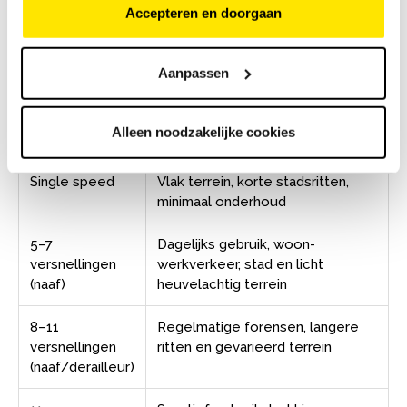
Accepteren en doorgaan
naafversnelling met 5 tot 7 versnellingen meer dan
voldoende — meer versnellingen zijn vooral nuttig in
heuvelachtig terrein of bij sportief gebruik.
Aanpassen
Alleen noodzakelijke cookies
Versnellingen
Geschikt voor
Single speed
Vlak terrein, korte stadsritten,
minimaal onderhoud
5–7
Dagelijks gebruik, woon-
versnellingen
werkverkeer, stad en licht
(naaf)
heuvelachtig terrein
8–11
Regelmatige forensen, langere
versnellingen
ritten en gevarieerd terrein
(naaf/derailleur)