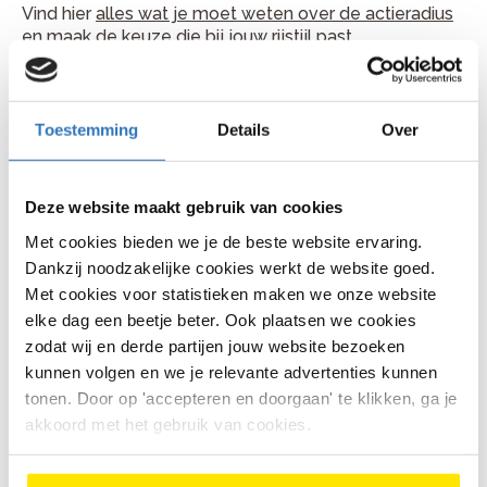
Vind hier
alles wat je moet weten over de actieradius
en maak de keuze die bij jouw rijstijl past.
Accu positie
De plek van je accu bepaalt ook het rijgevoel:
Toestemming
Details
Over
Een accu op de bagagedrager
is makkelijk
uitneembaar en voordeliger
Deze website maakt gebruik van cookies
Een accu op het frame
geeft een strak design
Met cookies bieden we je de beste website ervaring.
met goede gewichtsverdeling
Dankzij noodzakelijke cookies werkt de website goed.
Met cookies voor statistieken maken we onze website
Een accu geïntegreerd in het frame
oogt het
elke dag een beetje beter. Ook plaatsen we cookies
cleanst en maakt vaak een grotere
accucapaciteit mogelijk.
zodat wij en derde partijen jouw website bezoeken
kunnen volgen en we je relevante advertenties kunnen
Versnellingen: wat heb je nodig?
tonen. Door op 'accepteren en doorgaan' te klikken, ga je
akkoord met het gebruik van cookies.
De versnelling van je e-bike bepaalt hoe soepel je
schakelt en hoeveel onderhoud je eraan hebt. Voor de
meeste dagelijkse ritten in Nederland is een