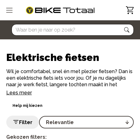
home
Elektrische fietsen
Wil je comfortabel, snel én met plezier fietsen? Dan is
een elektrische fiets iets voor jou. Of je nu dagelijks
naar je werk fietst, langere tochten maakt in het
weekend of gewoon wat extra ondersteuning zoekt:
Lees meer
met een e-bike fiets je verder, lichter en met een
glimlach.
Help mij kiezen
Bij Bike Totaal vind je een ruim assortiment elektrische
Filter
fietsen van topmerken zoals Gazelle, Batavus, Sparta
en Cortina. Van elektrische stadsfietsen tot sportieve
e-bikes en alles daartussenin. Onze lokale
Gekozen filters: