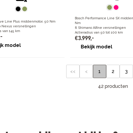
Bosch Performance Line SX midden
ive Line Plus middenmotor, 50 Nm
Nm
 Nexus versnellingen
8 Shimano Alfine versnellingen
us van 145 km
Actieradius van 50 tot 100 km
,
-
€
3
.
999
,
-
jk model
Bekijk model
<<
<
1
2
3
42 producten