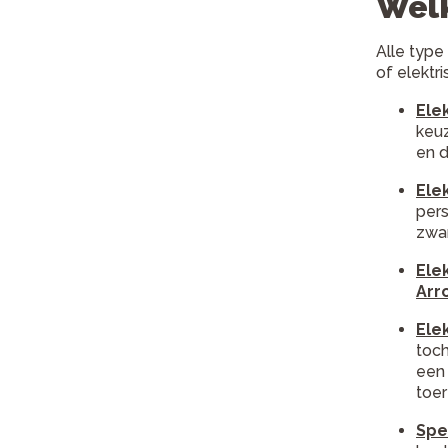
Welk
Alle type
of elektr
Ele
keuz
en 
Ele
pers
zwar
Ele
Arr
Ele
toch
een 
toer
Spe