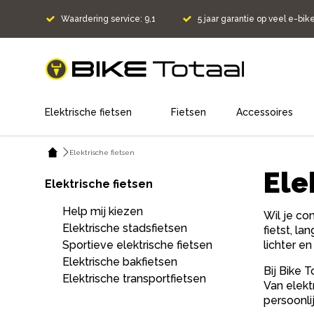
Waardering service: 9,1
5 jaar garantie op veel e-bik
home
Elektrische fietsen
Fietsen
Accessoires
Elektrische fietsen
Ele
Elektrische fietsen
Help mij kiezen
Wil je com
Elektrische stadsfietsen
fietst, l
Sportieve elektrische fietsen
lichter e
Elektrische bakfietsen
Bij Bike 
Elektrische transportfietsen
Van elekt
persoonli