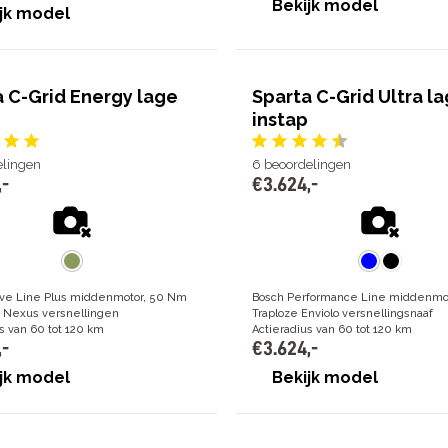
Bekijk model
jk model
a C-Grid Energy lage
Sparta C-Grid Ultra l
instap
elingen
6
beoordelingen
,
-
€
3
.
624
,
-
ive Line Plus middenmotor, 50 Nm
Bosch Performance Line middenmo
 Nexus versnellingen
Traploze Enviolo versnellingsnaaf
s van 60 tot 120 km
Actieradius van 60 tot 120 km
,
-
€
3
.
624
,
-
jk model
Bekijk model