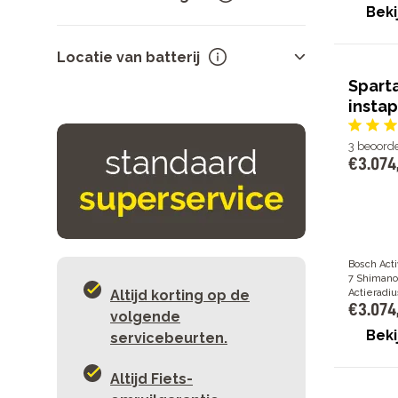
Riem
18
Beki
1
1
Locatie van batterij
5
5
Spart
7
19
instap
In het frame
33
8
11
Bagagedrager
9
Traploos
6
3
beoord
€
3
.
074
Bosch Act
7 Shimano
Altijd korting op de
Actieradiu
€
3
.
074
volgende
Beki
servicebeurten.
Altijd Fiets-