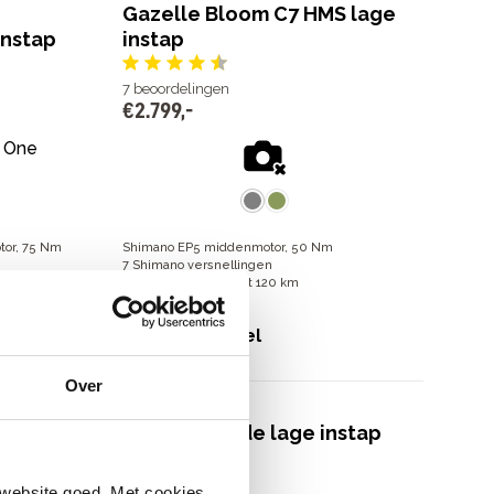
Gazelle Bloom C7 HMS lage
instap
instap
7
beoordelingen
€
2
.
799
,
-
tor, 75 Nm
Shimano EP5 middenmotor, 50 Nm
7 Shimano versnellingen
Actieradius van 50 tot 120 km
€
2
.
799
,
-
Bekijk model
Over
 MM
Cortina E-Tide lage instap
2
beoordelingen
 website goed. Met cookies