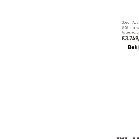
Bosch Act
8 Shimano
Actieradi
€
3
.
749
Beki