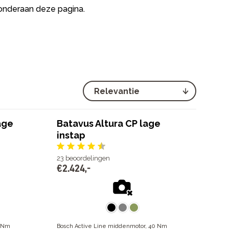
 onderaan deze pagina.
lage
Batavus Altura CP lage
instap
23
beoordelingen
€
2
.
424
,
-
0 Nm
Bosch Active Line middenmotor, 40 Nm