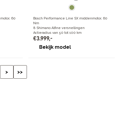
motor, 60
Bosch Performance Line SX middenmotor, 60
Nm
8 Shimano Alfine versnellingen
Actieradius van 50 tot 100 km
€
3
.
999
,
-
Bekijk model
>
>>