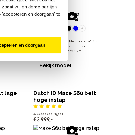
€
2
.
299
,
-
zodat wij en derde partijen
 'accepteren en doorgaan' te
+
0 Nm
Bosch Active Line middenmotor, 40 Nm
cepteren en doorgaan
7 Shimano Nexus versnellingen
Actieradius van 50 tot 120 km
€
2
.
299
,
-
Bekijk model
t lage
Dutch ID Maze S60 belt
hoge instap
4
beoordelingen
€
3
.
999
,
-