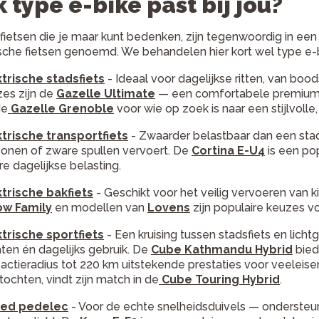
 type e-bike past bij jou?
 fietsen die je maar kunt bedenken, zijn tegenwoordig in een
ische fietsen genoemd. We behandelen hier kort wel type e-bi
ktrische stadsfiets
- Ideaal voor dagelijkse ritten, van b
es zijn de
Gazelle Ultimate
— een comfortabele premium 
de
Gazelle Grenoble
voor wie op zoek is naar een stijlvoll
ktrische transportfiets
- Zwaarder belastbaar dan een stads
onen of zware spullen vervoert. De
Cortina E-U4
is een pop
e dagelijkse belasting.
ktrische bakfiets
- Geschikt voor het veilig vervoeren van 
ow Family
en modellen van
Lovens
zijn populaire keuzes v
ktrische sportfiets
- Een kruising tussen stadsfiets en lich
ten én dagelijks gebruik. De
Cube Kathmandu Hybrid
bied
actieradius tot 220 km uitstekende prestaties voor veeleis
tochten, vindt zijn match in de
Cube Touring Hybrid
.
ed pedelec
- Voor de echte snelheidsduivels — ondersteun