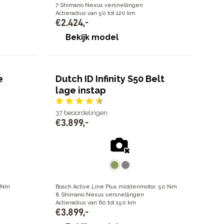
7 Shimano Nexus versnellingen
Actieradius van 50 tot 120 km
€
2
.
424
,
-
Bekijk model
e
Dutch ID Infinity S50 Belt
lage instap
37
beoordelingen
€
3
.
899
,
-
0 Nm
Bosch Active Line Plus middenmotor, 50 Nm
8 Shimano Nexus versnellingen
Actieradius van 60 tot 150 km
€
3
.
899
,
-