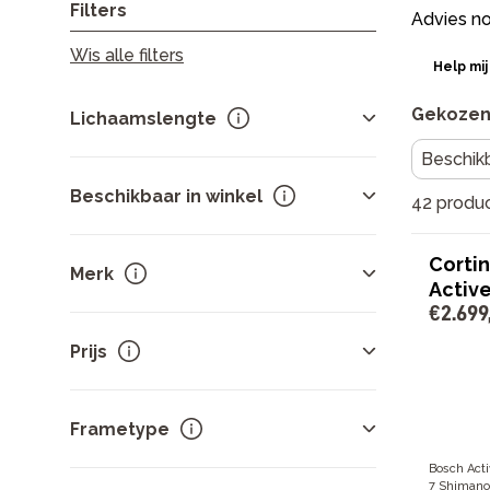
Filters
Advies no
Wis alle filters
Help mij
Gekozen 
Lichaamslengte
Beschikb
Beschikbaar in winkel
42 produ
Klik
hier
om je winkel te wijzigen
Cortin
Merk
Activ
€
2
.
699
Op voorraad bij deze winkel
Gazelle
14
Prijs
Te bestellen bij deze winkel(s)
Dutch ID
10
Cortina
8
Sorteer op
prijs
.
Sparta
4
Frametype
Batavus
2
-
Bosch Act
Toon meer
7 Shimano