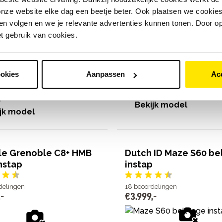
elingen
nze website elke dag een beetje beter. Ook plaatsen we cookies 
,
-
n volgen en we je relevante advertenties kunnen tonen. Door op
et gebruik van cookies.
+
Bosch Active Line middenmotor, 4
EP5 middenmotor, 50 Nm
7 Shimano Nexus versnellingen
ookies
Aanpassen
Ac
 Nexus versnellingen
Actieradius van 60 tot 150 km
s van 50 tot 120 km
€
2
.
999
,
-
,
-
Bekijk model
jk model
le Grenoble C8+ HMB
Dutch ID Maze S60 bel
nstap
instap
delingen
18
beoordelingen
,
-
€
3
.
999
,
-