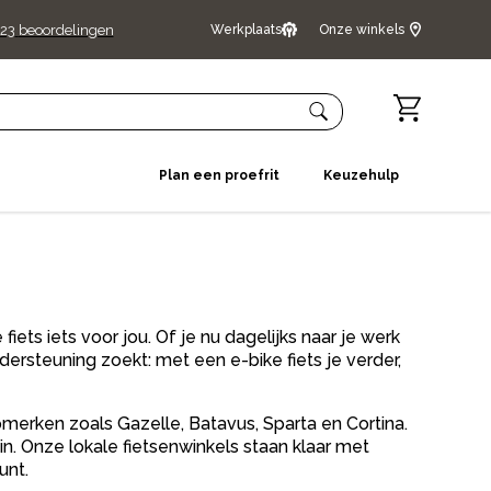
23
beoordelingen
Werkplaats
Onze winkels
Plan een proefrit
Keuzehulp
fiets iets voor jou. Of je nu dagelijks naar je werk
ersteuning zoekt: met een e-bike fiets je verder,
opmerken zoals Gazelle, Batavus, Sparta en Cortina.
in. Onze lokale fietsenwinkels staan klaar met
unt.