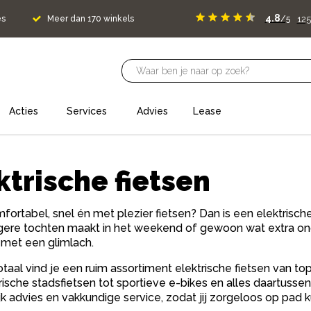
4.8
125
es
Meer dan 170 winkels
/5
Acties
Services
Advies
Lease
ktrische fietsen
fortabel, snel én met plezier fietsen? Dan is een elektrische 
angere tochten maakt in het weekend of gewoon wat extra ond
n met een glimlach.
Totaal vind je een ruim assortiment elektrische fietsen van t
rische stadsfietsen tot sportieve e-bikes en alles daartussen
jk advies en vakkundige service, zodat jij zorgeloos op pad k