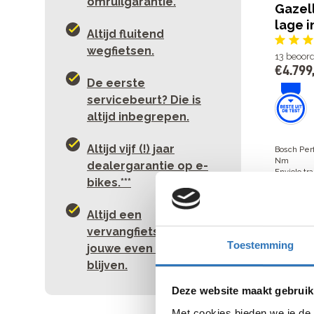
omruilgarantie.
Gazel
lage i
Altijd fluitend
wegfietsen.
13
beoor
€
4
.
799
De eerste
servicebeurt? Die is
altijd inbegrepen.
Altijd vijf (!) jaar
Bosch Per
Nm
dealergarantie op e-
Enviolo tr
bikes.***
Actieradi
€
4
.
799
Altijd een
Beki
vervangfiets als de
Toestemming
jouwe even moet
blijven.
Gazell
instap
Deze website maakt gebruik
Met cookies bieden we je de 