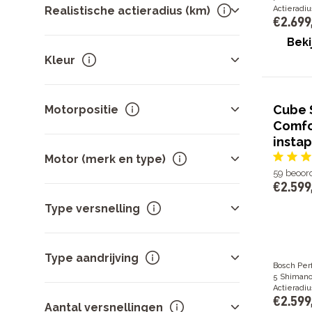
Lage instap
34
Realistische actieradius (km)
Actieradiu
€
2
.
699
Unisex
4
Hoge instap
4
Beki
40
km
39
Kleur
60
km
39
80
km
39
Groen
27
100
km
39
Cube 
Motorpositie
Grijs
26
120
km
37
Comfo
Zwart
13
Toon meer
instap
Midden
42
Blauw
9
Motor (merk en type)
Oranje
4
59
beoor
€
2
.
599
Toon meer
Bosch Active Line Plus
14
Type versnelling
Bosch Performance Line
13
Bosch Active Line
9
Naafversnelling
42
Shimano EP5
3
Type aandrijving
Bosch Per
SportDrive
2
5 Shimano
Toon meer
Actieradiu
€
2
.
599
Ketting
24
Aantal versnellingen