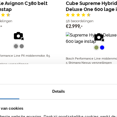
le Avignon C380 belt
Cube Supreme Hybrid
nstap
Deluxe One 600 lage 
delingen
58
beoordelingen
,
-
€
2
.
999
,
-
formance Line PX middenmotor, 85
Bosch Performance Line middenmo
5 Shimano Nexus versnellingen
aploze versnellingen
Actieradius van 80 tot 150 km
us van 60 tot 200 km
€
2
.
999
,
-
,
-
Bekijk model
jk model
Details
e Esprit C7 HMS lage
Cortina E-U4 Next AL
lage instap
 van cookies
€
2
.
999
,
-
beste website ervaring. Dankzij noodzakelijke cookies werkt de