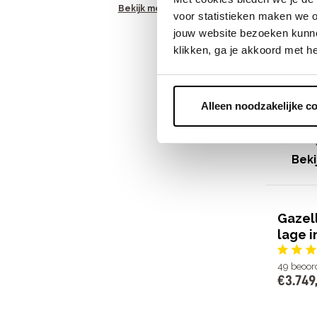
Bekijk meer
11
beoord
voor statistieken maken we o
€
2
.
499
jouw website bezoeken kunne
klikken, ga je akkoord met h
Shimano 
Alleen noodzakelijke c
7 Shimano
Actieradiu
€
2
.
499
Beki
Gazel
lage i
49
beoor
€
3
.
749