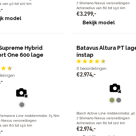
7 Shimano Nexus versnellingen
s van 50 tot 120 km
Actieradius van 60 tot 150 km
,
-
€
3
.
299
,
-
jk model
Bekijk model
Supreme Hybrid
Batavus Altura PT lag
rt One 600 lage
instap
6
beoordelingen
€
2
.
974
,
-
delingen
,
-
Bosch Active Line middenmotor, 4
formance Line middenmotor, 75 Nm
7 Shimano Nexus versnellingen
 Nexus versnellingen
Actieradius van 60 tot 120 km
s van 80 tot 150 km
€
2
.
974
,
-
,
-