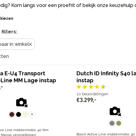
dig? Kom langs voor een proefrit of bekijk onze keuzehulp
 kiezen
filters:
aar in winkel
cten
a E-U4 Transport
Dutch ID Infinity S40 
eLine MM Lage instap
instap
,
-
10
beoordelingen
€
3
.
299
,
-
+
ive Line middenmotor, 40 Nm
Bosch Active Line middenmotor, 4
 Nexus versnellingen