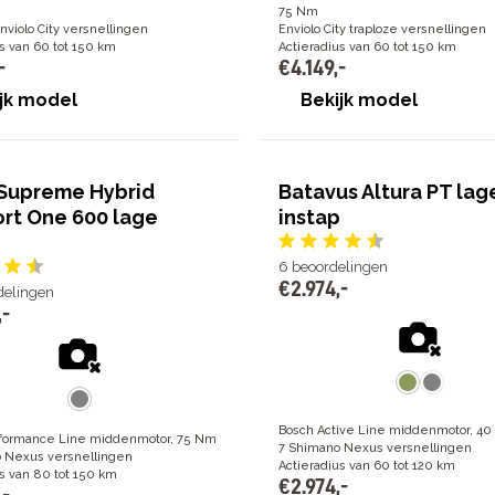
75 Nm
nviolo City versnellingen
Enviolo City traploze versnellingen
s van 60 tot 150 km
Actieradius van 60 tot 150 km
-
€
4
.
149
,
-
jk model
Bekijk model
Supreme Hybrid
Batavus Altura PT lag
rt One 600 lage
instap
6
beoordelingen
€
2
.
974
,
-
delingen
,
-
Bosch Active Line middenmotor, 4
formance Line middenmotor, 75 Nm
7 Shimano Nexus versnellingen
 Nexus versnellingen
Actieradius van 60 tot 120 km
s van 80 tot 150 km
€
2
.
974
,
-