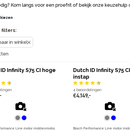
dig? Kom langs voor een proefrit of bekijk onze keuzehulp
 kiezen
filters:
aar in winkel
cten
ID Infinity S75 CI hoge
Dutch ID Infinity S75 C
instap
elingen
4
beoordelingen
-
€
4
.
149
,
-
formance Line motor middenmotor,
Bosch Performance Line motor mid