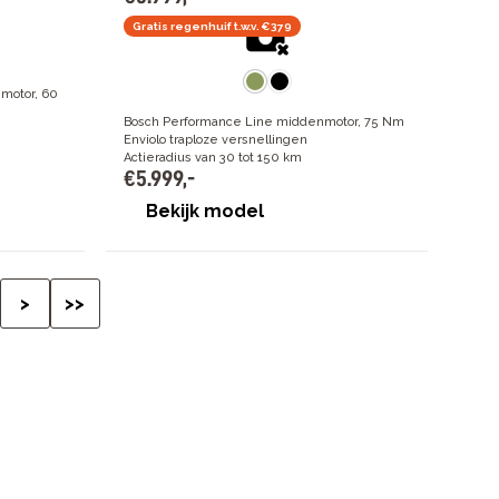
Gratis regenhuif t.w.v. €379
motor, 60
Bosch Performance Line middenmotor, 75 Nm
Enviolo traploze versnellingen
Actieradius van 30 tot 150 km
€
5
.
999
,
-
Bekijk model
>
>>