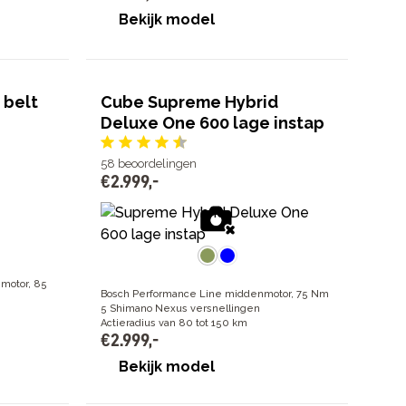
Bekijk model
 belt
Cube Supreme Hybrid
Deluxe One 600 lage instap
58
beoordelingen
€
2
.
999
,
-
motor, 85
Bosch Performance Line middenmotor, 75 Nm
5 Shimano Nexus versnellingen
Actieradius van 80 tot 150 km
€
2
.
999
,
-
Bekijk model