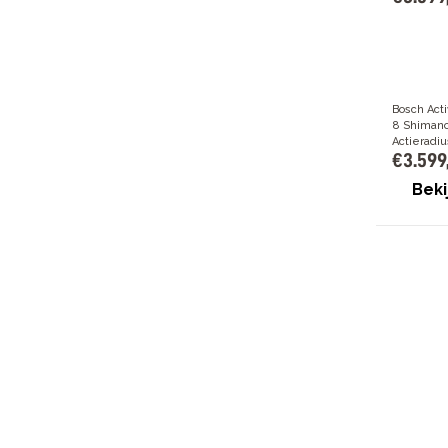
Bosch Act
8 Shimano
Actieradiu
€
3
.
599
Beki