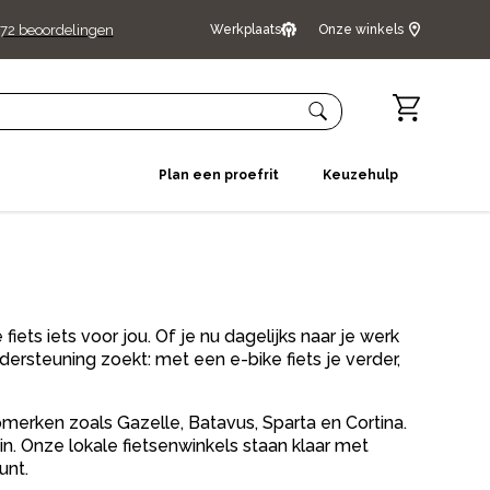
72
beoordelingen
Werkplaats
Onze winkels
Plan een proefrit
Keuzehulp
fiets iets voor jou. Of je nu dagelijks naar je werk
ersteuning zoekt: met een e-bike fiets je verder,
opmerken zoals Gazelle, Batavus, Sparta en Cortina.
in. Onze lokale fietsenwinkels staan klaar met
unt.