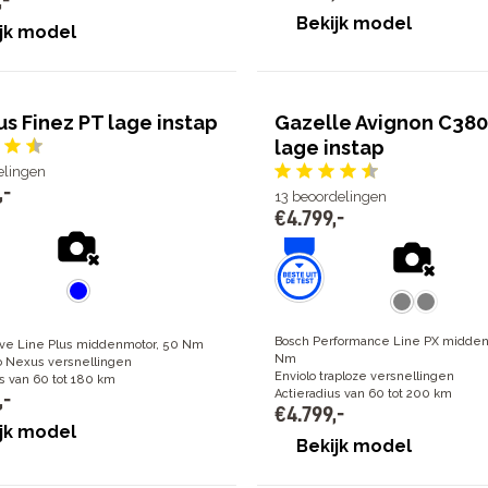
,
-
Bekijk model
jk model
s Finez PT lage instap
Gazelle Avignon C380
lage instap
elingen
,
-
13
beoordelingen
€
4
.
799
,
-
Bosch Performance Line PX midden
ive Line Plus middenmotor, 50 Nm
Nm
 Nexus versnellingen
Enviolo traploze versnellingen
s van 60 tot 180 km
Actieradius van 60 tot 200 km
,
-
€
4
.
799
,
-
jk model
Bekijk model