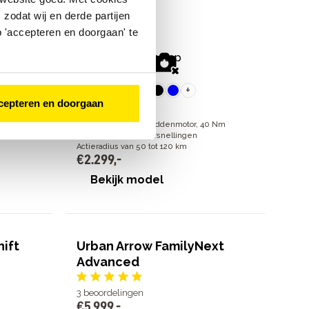
zodat wij en derde partijen
2
beoordelingen
€
2
.
299
,
-
 'accepteren en doorgaan' te
+
cepteren en doorgaan
motor, 60
Bosch Active Line middenmotor, 40 Nm
7 Shimano Nexus versnellingen
Actieradius van 50 tot 120 km
€
2
.
299
,
-
Bekijk model
ift
Urban Arrow FamilyNext
Advanced
3
beoordelingen
€
5
.
999
,
-