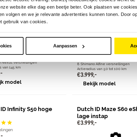
nze website elke dag een beetje beter. Ook plaatsen we cookies 
delingen
4
beoordelingen
n volgen en we je relevante advertenties kunnen tonen. Door op
,
-
€
3
.
999
,
-
et gebruik van cookies.
ookies
Aanpassen
Ac
Bosch Performance Line SX midden
ive Line Plus middenmotor, 50 Nm
Nm
 Nexus versnellingen
8 Shimano Alfine versnellingen
us van 145 km
Actieradius van 50 tot 100 km
,
-
€
3
.
999
,
-
jk model
Bekijk model
ID Infinity S50 hoge
Dutch ID Maze S60 eSh
lage instap
€
3
.
999
,
-
elingen
,
-