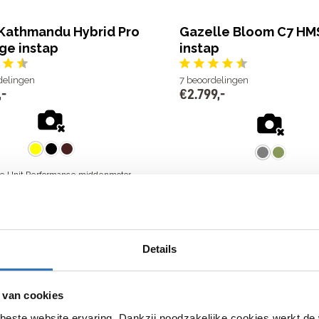
Kathmandu Hybrid Pro
Gazelle Bloom C7 HM
ge instap
instap
delingen
7
beoordelingen
,
-
€
2
.
799
,
-
ve Unit Performance middenmotor
Shimano EP5 middenmotor, 50 Nm
Nm
7 Shimano versnellingen
o Deore versnellingen
Actieradius van 50 tot 120 km
s van 120 tot 200 km
€
2
.
799
,
-
,
-
Bekijk model
jk model
Details
 van cookies
le Grenoble C8+ HMB
Dutch ID Maze S60 be
nstap
hoge instap
beste website ervaring. Dankzij noodzakelijke cookies werkt de