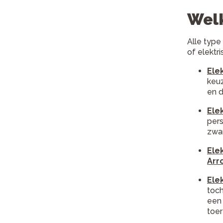
Welk
Alle type
of elektr
Ele
keuz
en 
Ele
pers
zwar
Ele
Arr
Ele
toch
een 
toer