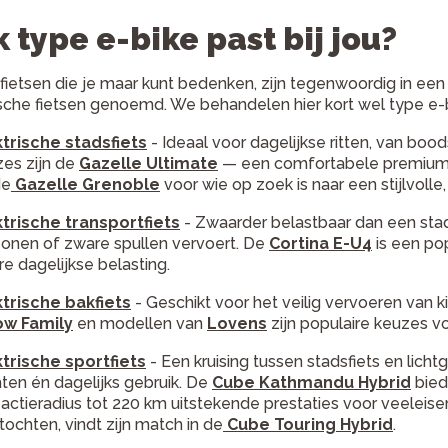
 type e-bike past bij jou?
 fietsen die je maar kunt bedenken, zijn tegenwoordig in een
ische fietsen genoemd. We behandelen hier kort wel type e-bi
ktrische stadsfiets
- Ideaal voor dagelijkse ritten, van b
es zijn de
Gazelle Ultimate
— een comfortabele premium 
de
Gazelle Grenoble
voor wie op zoek is naar een stijlvoll
ktrische transportfiets
- Zwaarder belastbaar dan een stads
onen of zware spullen vervoert. De
Cortina E-U4
is een pop
e dagelijkse belasting.
ktrische bakfiets
- Geschikt voor het veilig vervoeren van 
ow Family
en modellen van
Lovens
zijn populaire keuzes v
ktrische sportfiets
- Een kruising tussen stadsfiets en lich
ten én dagelijks gebruik. De
Cube Kathmandu Hybrid
bied
actieradius tot 220 km uitstekende prestaties voor veeleis
tochten, vindt zijn match in de
Cube Touring Hybrid
.