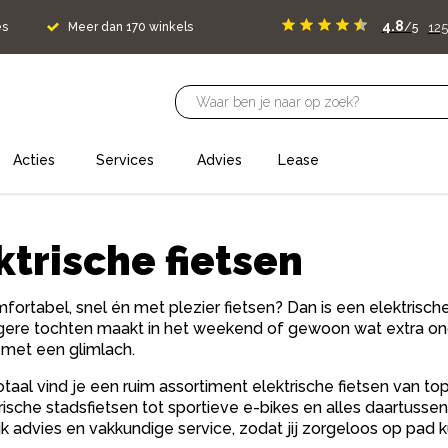
4.8
125
es
Meer dan 170 winkels
/5
Acties
Services
Advies
Lease
ktrische fietsen
fortabel, snel én met plezier fietsen? Dan is een elektrische 
angere tochten maakt in het weekend of gewoon wat extra ond
n met een glimlach.
Totaal vind je een ruim assortiment elektrische fietsen van t
rische stadsfietsen tot sportieve e-bikes en alles daartussen
jk advies en vakkundige service, zodat jij zorgeloos op pad k