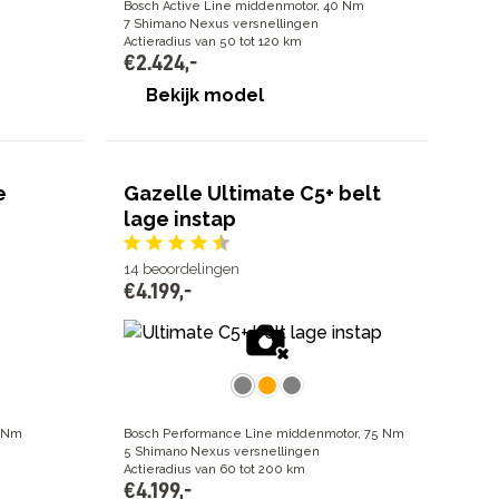
Bosch Active Line middenmotor, 40 Nm
7 Shimano Nexus versnellingen
Actieradius van 50 tot 120 km
€
2
.
424
,
-
Bekijk model
e
Gazelle Ultimate C5+ belt
lage instap
14
beoordelingen
€
4
.
199
,
-
0 Nm
Bosch Performance Line middenmotor, 75 Nm
5 Shimano Nexus versnellingen
Actieradius van 60 tot 200 km
€
4
.
199
,
-