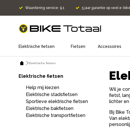
Waardering service: 9,1
5 jaar garantie op veel e-bik
home
Elektrische fietsen
Fietsen
Accessoires
Elektrische fietsen
Ele
Elektrische fietsen
Help mij kiezen
Wil je com
Elektrische stadsfietsen
fietst, l
Sportieve elektrische fietsen
lichter e
Elektrische bakfietsen
Bij Bike 
Elektrische transportfietsen
Van elekt
persoonli