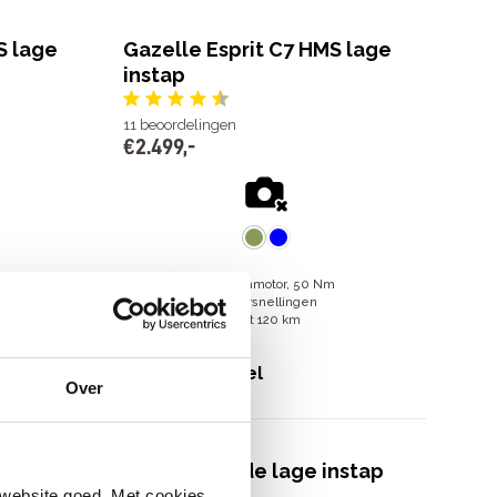
S lage
Gazelle Esprit C7 HMS lage
instap
11
beoordelingen
€
2
.
499
,
-
Shimano EP5 middenmotor, 50 Nm
7 Shimano Nexus versnellingen
Actieradius van 50 tot 120 km
€
2
.
499
,
-
Bekijk model
Over
lt
Cortina E-Tide lage instap
 website goed. Met cookies