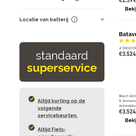
€
2
.
599
Riem
14
Beki
5
4
Locatie van batterij
7
12
8
10
Batavu
In het frame
31
10
1
Bagagedrager
8
12
1
4
beoord
€
3
.
524
Toon meer
Bosch Act
Altijd korting op de
8 Shimano
Actieradiu
volgende
€
3
.
524
servicebeurten.
Beki
Altijd Fiets-