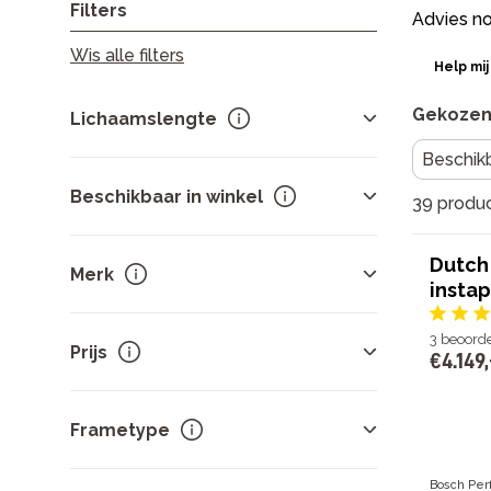
Filters
Advies no
Wis alle filters
Help mij
Gekozen 
Lichaamslengte
Beschikb
Beschikbaar in winkel
39 produ
Klik
hier
om je winkel te wijzigen
Dutch 
Merk
instap
Op voorraad bij deze winkel
3
beoord
Gazelle
20
Prijs
Te bestellen bij deze winkel(s)
€
4
.
149
,
Dutch ID
10
Batavus
3
Sorteer op
prijs
.
Cube
3
Frametype
Cortina
2
-
Toon meer
Bosch Per