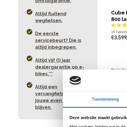
omruilgarantie.
Cube 
Altijd fluitend
800 la
wegfietsen.
16
beoor
De eerste
€
3
.
599
servicebeurt? Die is
altijd inbegrepen.
Altijd vijf (!) jaar
dealergarantie op e-
Bosch Dri
bikes.***
CX, 100 
12 Shiman
Actieradiu
Altijd een
€
3
.
599
vervangfiets als de
Beki
Toestemming
jouwe even moet
blijven.
Deze website maakt gebruik
Gazel
lage i
Met cookies bieden we je de 