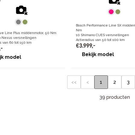
Bosch Performance Line SX midden
Nm
ive Line Plus middenmotor, 50 Nm
10 Shimano CUES versnellingen
 Nexus versnellingen
Actieradius van 50 tot 100 km
s van 60 tot 150 km
€
3
.
999
,
-
,
-
Bekijk model
jk model
<<
<
1
2
3
39 producten