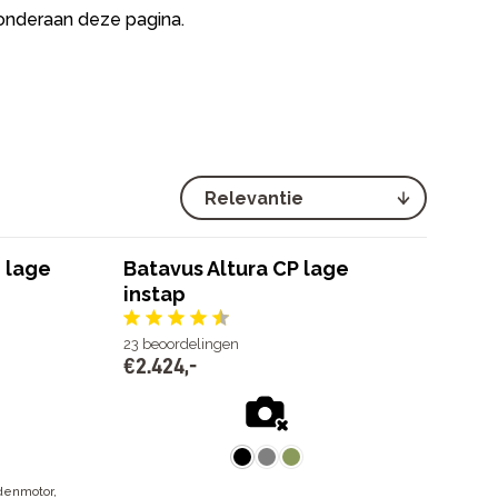
 onderaan deze pagina.
I lage
Batavus Altura CP lage
instap
23
beoordelingen
€
2
.
424
,
-
denmotor,