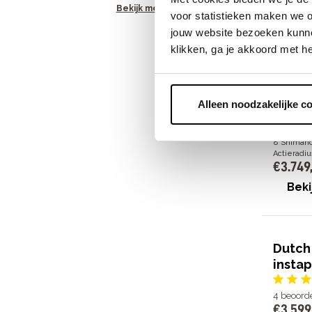
Bekijk meer
voor statistieken maken we o
49
beoor
jouw website bezoeken kunne
€
3
.
749
klikken, ga je akkoord met h
Alleen noodzakelijke c
Bosch Act
8 Shimano
Actieradi
€
3
.
749
Beki
Dutch 
instap
4
beoord
€
3
.
599