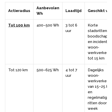
Aanbevolen
Actieradius
Laadtijd
Geschikt vo
Wh
Tot 100 km
400–500 Wh
3 tot 6
Korte
uur
stadsritten,
boodschapp
en incidentee
woon-
werkverkeer
tot 15 km
Tot 120 km
500–625 Wh
4 tot 7
Dagelijks
uur
woon-
werkverkeer
van 15–25 km
en
regelmatige
ritten door d
week