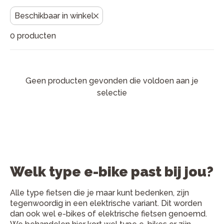
fietsenwinkels staan klaar met persoonlijk advies en
vakkundige service, zodat jij zorgeloos op pad kunt.
Beschikbaar in winkel
Advies nodig? Kom langs voor een proefrit of bekijk
0 producten
onze keuzehulp onderaan deze pagina.
Geen producten gevonden die voldoen aan je
selectie
Welk type e-bike past bij jou?
Alle type fietsen die je maar kunt bedenken, zijn
tegenwoordig in een elektrische variant. Dit worden
dan ook wel e-bikes of elektrische fietsen genoemd.