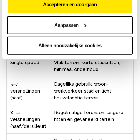
Accepteren en doorgaan
naafversnelling met 5 tot 7 versnellingen meer dan
voldoende — meer versnellingen zijn vooral nuttig in
heuvelachtig terrein of bij sportief gebruik.
Aanpassen
Alleen noodzakelijke cookies
Versnellingen
Geschikt voor
Single speed
Vlak terrein, korte stadsritten,
minimaal onderhoud
5–7
Dagelijks gebruik, woon-
versnellingen
werkverkeer, stad en licht
(naaf)
heuvelachtig terrein
8–11
Regelmatige forensen, langere
versnellingen
ritten en gevarieerd terrein
(naaf/derailleur)