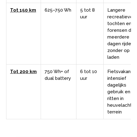
Tot 150 km
625–750 Wh
5 tot 8
Langere
uur
recreatieve
tochten en
forensen die
meerdere
dagen rijden
zonder op te
laden
Tot 200 km
750 Wh+ of
6 tot 10
Fietsvakantie
dual battery
uur
intensief
dagelijks
gebruik en
ritten in
heuvelachtig
terrein