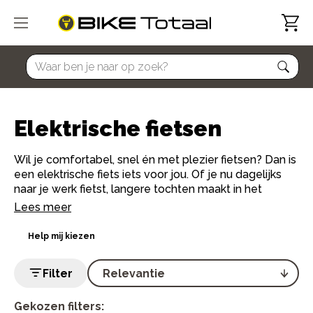
home
Elektrische fietsen
Wil je comfortabel, snel én met plezier fietsen? Dan is
een elektrische fiets iets voor jou. Of je nu dagelijks
naar je werk fietst, langere tochten maakt in het
weekend of gewoon wat extra ondersteuning zoekt:
Lees meer
met een e-bike fiets je verder, lichter en met een
glimlach.
Help mij kiezen
Bij Bike Totaal vind je een ruim assortiment elektrische
Filter
fietsen van topmerken zoals Gazelle, Batavus, Sparta
en Cortina. Van elektrische stadsfietsen tot sportieve
e-bikes en alles daartussenin. Onze lokale
Gekozen filters: