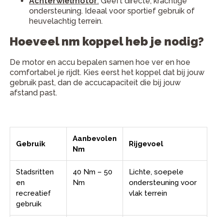
Achterwielmotor
:
Geeft directe, krachtige
ondersteuning. Ideaal voor sportief gebruik of
heuvelachtig terrein.
Hoeveel nm koppel heb je nodig?
De motor en accu bepalen samen hoe ver en hoe
comfortabel je rijdt. Kies eerst het koppel dat bij jouw
gebruik past, dan de accucapaciteit die bij jouw
afstand past.
Aanbevolen
Gebruik
Rijgevoel
Nm
Stadsritten
40 Nm – 50
Lichte, soepele
en
Nm
ondersteuning voor
recreatief
vlak terrein
gebruik