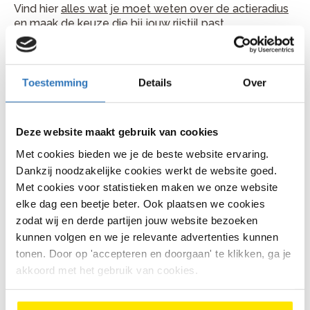
Vind hier
alles wat je moet weten over de actieradius
en maak de keuze die bij jouw rijstijl past.
Accu positie
De plek van je accu bepaalt ook het rijgevoel:
Toestemming
Details
Over
Een accu op de bagagedrager
is makkelijk
uitneembaar en voordeliger
Deze website maakt gebruik van cookies
Een accu op het frame
geeft een strak design
Met cookies bieden we je de beste website ervaring.
met goede gewichtsverdeling
Dankzij noodzakelijke cookies werkt de website goed.
Met cookies voor statistieken maken we onze website
Een accu geïntegreerd in het frame
oogt het
elke dag een beetje beter. Ook plaatsen we cookies
cleanst en maakt vaak een grotere
accucapaciteit mogelijk.
zodat wij en derde partijen jouw website bezoeken
kunnen volgen en we je relevante advertenties kunnen
Versnellingen: wat heb je nodig?
tonen. Door op 'accepteren en doorgaan' te klikken, ga je
akkoord met het gebruik van cookies.
De versnelling van je e-bike bepaalt hoe soepel je
schakelt en hoeveel onderhoud je eraan hebt. Voor de
meeste dagelijkse ritten in Nederland is een