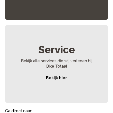
Laadstatus van de accu
– Opladen vanaf 50% gaat
sneller dan vanaf volledig leeg.
Accuconditie
– Oudere accu’s kunnen langzamer
opladen.
Temperatuur
– Bij koud weer kan het opladen langer
duren.
Service
Bekijk alle services die wij verlenen bij
Bike Totaal
Bekijk hier
Ga direct naar: