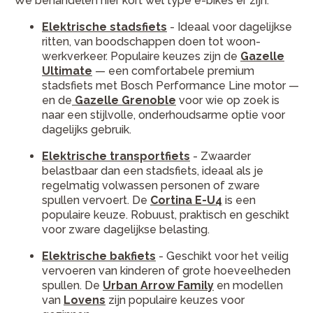
We behandelen hier kort wel type e-bikes er zijn.
Elektrische stadsfiets
- Ideaal voor dagelijkse
ritten, van boodschappen doen tot woon-
werkverkeer. Populaire keuzes zijn de
Gazelle
Ultimate
— een comfortabele premium
stadsfiets met Bosch Performance Line motor —
en de
Gazelle Grenoble
voor wie op zoek is
naar een stijlvolle, onderhoudsarme optie voor
dagelijks gebruik.
Elektrische transportfiets
- Zwaarder
belastbaar dan een stadsfiets, ideaal als je
regelmatig volwassen personen of zware
spullen vervoert. De
Cortina E-U4
is een
populaire keuze. Robuust, praktisch en geschikt
voor zware dagelijkse belasting.
Elektrische bakfiets
- Geschikt voor het veilig
vervoeren van kinderen of grote hoeveelheden
spullen. De
Urban Arrow Family
en modellen
van
Lovens
zijn populaire keuzes voor