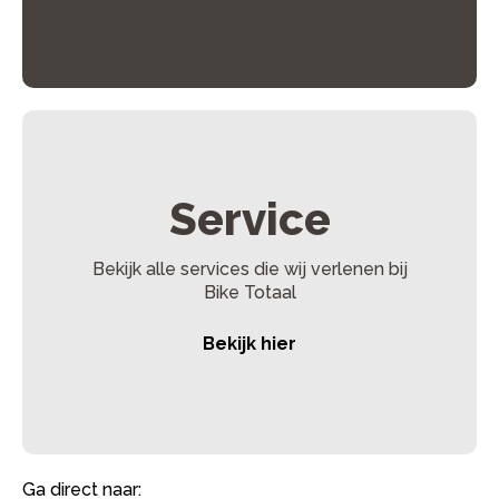
Laadstatus van de accu
– Opladen vanaf 50% gaat
sneller dan vanaf volledig leeg.
Accuconditie
– Oudere accu’s kunnen langzamer
opladen.
Temperatuur
– Bij koud weer kan het opladen langer
duren.
Service
Bekijk alle services die wij verlenen bij
Bike Totaal
Bekijk hier
Ga direct naar: