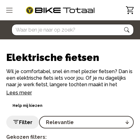
home
Elektrische fietsen
Wil je comfortabel, snel én met plezier fietsen? Dan is
een elektrische fiets iets voor jou. Of je nu dagelijks
naar je werk fietst, langere tochten maakt in het
weekend of gewoon wat extra ondersteuning zoekt:
Lees meer
met een e-bike fiets je verder, lichter en met een
glimlach.
Help mij kiezen
Bij Bike Totaal vind je een ruim assortiment elektrische
Filter
fietsen van topmerken zoals Gazelle, Batavus, Sparta
en Cortina. Van elektrische stadsfietsen tot sportieve
e-bikes en alles daartussenin. Onze lokale
Gekozen filters: