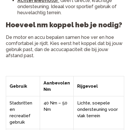
Achterwielmotor
:
Geeft directe, krachtige
ondersteuning. Ideaal voor sportief gebruik of
heuvelachtig terrein.
Hoeveel nm koppel heb je nodig?
De motor en accu bepalen samen hoe ver en hoe
comfortabel je rijdt. Kies eerst het koppel dat bij jouw
gebruik past, dan de accucapaciteit die bij jouw
afstand past.
Aanbevolen
Gebruik
Rijgevoel
Nm
Stadsritten
40 Nm – 50
Lichte, soepele
en
Nm
ondersteuning voor
recreatief
vlak terrein
gebruik