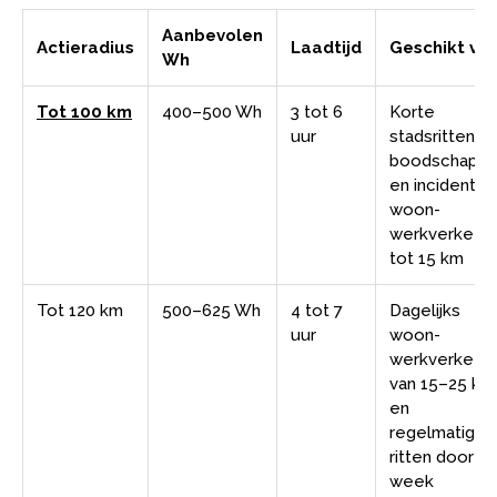
Aanbevolen
Actieradius
Laadtijd
Geschikt vo
Wh
Tot 100 km
400–500 Wh
3 tot 6
Korte
uur
stadsritten,
boodschapp
en incidentee
woon-
werkverkeer
tot 15 km
Tot 120 km
500–625 Wh
4 tot 7
Dagelijks
uur
woon-
werkverkeer
van 15–25 km
en
regelmatige
ritten door d
week