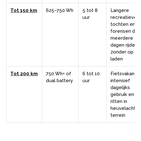
Tot 150 km
625–750 Wh
5 tot 8
Langere
uur
recreatieve
tochten en
forensen die
meerdere
dagen rijden
zonder op te
laden
Tot 200 km
750 Wh+ of
6 tot 10
Fietsvakantie
dual battery
uur
intensief
dagelijks
gebruik en
ritten in
heuvelachtig
terrein