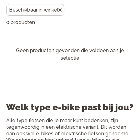
fietsenwinkels staan klaar met persoonlijk advies en
vakkundige service, zodat jij zorgeloos op pad kunt.
Beschikbaar in winkel
Advies nodig? Kom langs voor een proefrit of bekijk
0 producten
onze keuzehulp onderaan deze pagina.
Geen producten gevonden die voldoen aan je
selectie
Welk type e-bike past bij jou?
Alle type fietsen die je maar kunt bedenken, zijn
tegenwoordig in een elektrische variant. Dit worden
dan ook wel e-bikes of elektrische fietsen genoemd.