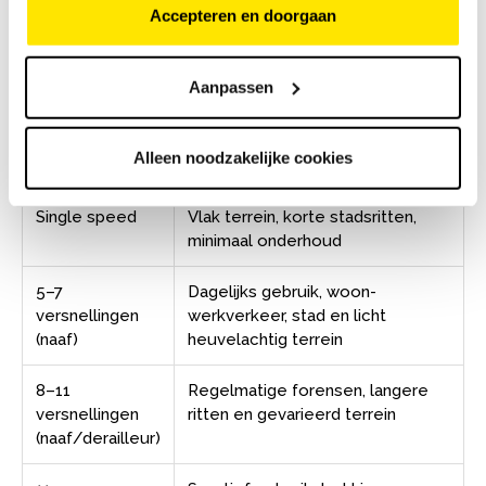
Accepteren en doorgaan
naafversnelling met 5 tot 7 versnellingen meer dan
voldoende — meer versnellingen zijn vooral nuttig in
heuvelachtig terrein of bij sportief gebruik.
Aanpassen
Alleen noodzakelijke cookies
Versnellingen
Geschikt voor
Single speed
Vlak terrein, korte stadsritten,
minimaal onderhoud
5–7
Dagelijks gebruik, woon-
versnellingen
werkverkeer, stad en licht
(naaf)
heuvelachtig terrein
8–11
Regelmatige forensen, langere
versnellingen
ritten en gevarieerd terrein
(naaf/derailleur)