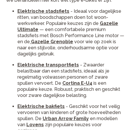
We behandelen hier kort wel type e-bikes er zijn.
Elektrische stadsfiets
- Ideaal voor dagelijkse
ritten, van boodschappen doen tot woon-
werkverkeer. Populaire keuzes zijn de
Gazelle
Ultimate
— een comfortabele premium
stadsfiets met Bosch Performance Line motor —
en de
Gazelle Grenoble
voor wie op zoek is
naar een stijlvolle, onderhoudsarme optie voor
dagelijks gebruik.
Elektrische transportfiets
- Zwaarder
belastbaar dan een stadsfiets, ideaal als je
regelmatig volwassen personen of zware
spullen vervoert. De
Cortina E-U4
is een
populaire keuze. Robuust, praktisch en geschikt
voor zware dagelijkse belasting.
Elektrische bakfiets
- Geschikt voor het veilig
vervoeren van kinderen of grote hoeveelheden
spullen. De
Urban Arrow Family
en modellen
van
Lovens
zijn populaire keuzes voor