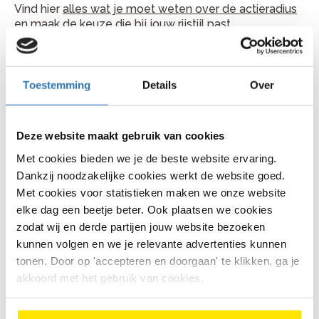
Vind hier
alles wat je moet weten over de actieradius
en maak de keuze die bij jouw rijstijl past.
Accu positie
De plek van je accu bepaalt ook het rijgevoel:
Toestemming
Details
Over
Een accu op de bagagedrager
is makkelijk
uitneembaar en voordeliger
Deze website maakt gebruik van cookies
Een accu op het frame
geeft een strak design
Met cookies bieden we je de beste website ervaring.
met goede gewichtsverdeling
Dankzij noodzakelijke cookies werkt de website goed.
Met cookies voor statistieken maken we onze website
Een accu geïntegreerd in het frame
oogt het
elke dag een beetje beter. Ook plaatsen we cookies
cleanst en maakt vaak een grotere
accucapaciteit mogelijk.
zodat wij en derde partijen jouw website bezoeken
kunnen volgen en we je relevante advertenties kunnen
Versnellingen: wat heb je nodig?
tonen. Door op 'accepteren en doorgaan' te klikken, ga je
akkoord met het gebruik van cookies.
De versnelling van je e-bike bepaalt hoe soepel je
schakelt en hoeveel onderhoud je eraan hebt. Voor de
meeste dagelijkse ritten in Nederland is een