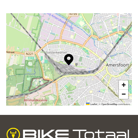
+
−
Leaflet
|
©
OpenStreetMap
contributors