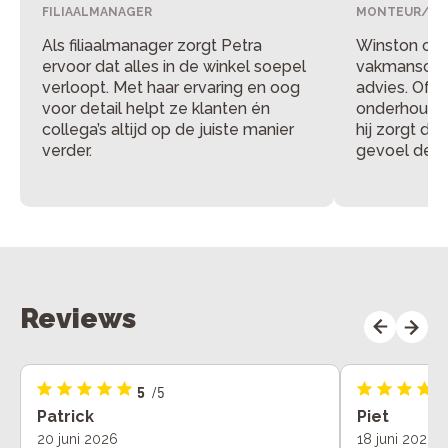
FILIAALMANAGER
MONTEUR/VE
Als filiaalmanager zorgt Petra
Winston com
ervoor dat alles in de winkel soepel
vakmanschap
verloopt. Met haar ervaring en oog
advies. Of 
voor detail helpt ze klanten én
onderhoud of
collega’s altijd op de juiste manier
hij zorgt da
verder.
gevoel de de
Reviews
5
/5
Patrick
Piet
20 juni 2026
18 juni 2026