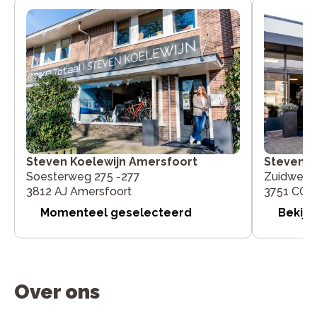
Steven Koelewijn Amersfoort
Steven K
Soesterweg 275 -277
Zuidwenk
3812 AJ Amersfoort
3751 CG 
Momenteel geselecteerd
Bekijk
Over ons