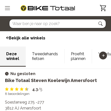
home
Bekijk alle winkels
Deze
Tweedehands
Proefrit
Vacatu
winkel
fietsen
plannen
Nu gesloten
Bike Totaal Steven Koelewijn Amersfoort
4.3
/5
8
beoordelingen
Soesterweg 275 -277
3812 AJ Amersfoort