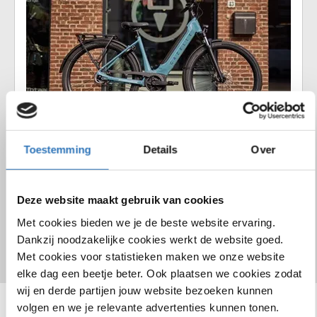
Fietslease
Voor een vast bedrag per maand rij jij zorgeloos op jouw
Toestemming
Details
Over
droomfiets. Vraag ons naar de mogelijkheden.
Deze website maakt gebruik van cookies
Fiets inruilen
vervangfiets
Fietsve
Met cookies bieden we je de beste website ervaring.
Dankzij noodzakelijke cookies werkt de website goed.
Met cookies voor statistieken maken we onze website
elke dag een beetje beter. Ook plaatsen we cookies zodat
wij en derde partijen jouw website bezoeken kunnen
volgen en we je relevante advertenties kunnen tonen.