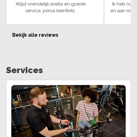
Altijd vriendelijk,snelle en goede
Ik heb nu 
service, prima leenfiets.
en aan mijn
gemakkelijk v
kunnen blijven mak
ook
Bekijk alle reviews
Services