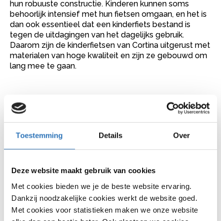
hun robuuste constructie. Kinderen kunnen soms
behoorlijk intensief met hun fietsen omgaan, en het is
dan ook essentieel dat een kinderfiets bestand is
tegen de uitdagingen van het dagelijks gebruik.
Daarom zijn de kinderfietsen van Cortina uitgerust met
materialen van hoge kwaliteit en zijn ze gebouwd om
lang mee te gaan.
Altijd een optimale
rijervaring
Toestemming
Details
Over
Naast de duurzame constructie heeft Cortina bij het
ontwerpen van hun kinderfietsen rekening gehouden
met het comfort en de veiligheid van de jonge
Deze website maakt gebruik van cookies
fietsers. Denk hierbij aan features zoals een lage
instap, gemakkelijk te bereiken remmen, en
Met cookies bieden we je de beste website ervaring.
reflectoren voor betere zichtbaarheid in het verkeer.
Dankzij noodzakelijke cookies werkt de website goed.
Ook wordt er bij het ontwerp rekening gehouden met
Met cookies voor statistieken maken we onze website
de groei van kinderen, zodat de fietsen kunnen