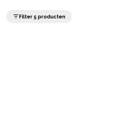
Filter 5 producten
home
Populaire categorieën
Onze service