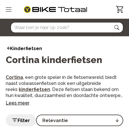
home
Kinderfietsen
Cortina kinderfietsen
Cortina
, een grote speler in de fietsenwereld, biedt
naast volwassenfietsen ook een uitgebreide
reeks
kinderfietsen
. Deze fietsen staan bekend om
hun kwaliteit, duurzaamheid en doordachte ontwerpen
die aansluiten op de behoeften en wensen van jonge
Lees meer
kinderen. Met aandacht voor zowel functionaliteit als
esthetiek heeft Cortina kinderfietsen gecreëerd die
zowel praktisch als aantrekkelijk zijn.
Filter