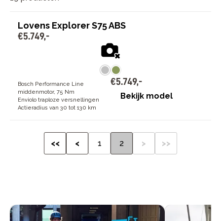
een slimme keuze voor wie op zoek is naar een
praktische manier om zich milieuvriendelijk te
verplaatsen.
Lovens Explorer S75 ABS
€
5
.
749
,
-
€
5
.
749
,
-
Bosch Performance Line
middenmotor, 75 Nm
Bekijk model
Enviolo traploze versnellingen
Actieradius van 30 tot 130 km
<<
<
1
2
>
>>