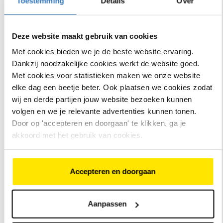
Toestemming
Details
Over
bijvoorbeeld de supermarkt.
het wegdek. Lees meer in onze blog over
actieradius
of
Advies
neem contact op met de
Bike Totaal winkel
bij jou in de
Als de motor bij de trapas zit dan zitten daar ook voordelen
buurt.
bij. De motor zit bijvoorbeeld laag in de fiets gemonteerd.
Deze locatie dicht bij het wegdek zorgt ervoor dat de fiets
Deze website maakt gebruik van cookies
Alles wat je moeten weten over fietsen
een fijne gewichtsverdeling heeft en stabiel fietst.
en accessoires
Met cookies bieden we je de beste website ervaring.
Een motor in het achterwiel is vooral handig voor
heuvelachtige gebieden. Ga je vaak op vakantie naar
Dankzij noodzakelijke cookies werkt de website goed.
gebieden met heuvels (of zelfs bergen)? Dan kan het goed
Bekijk hier
Met cookies voor statistieken maken we onze website
zijn dat elektrische fiets met achterwielmotor perfect is
voor jou!
elke dag een beetje beter. Ook plaatsen we cookies zodat
wij en derde partijen jouw website bezoeken kunnen
volgen en we je relevante advertenties kunnen tonen.
Door op 'accepteren en doorgaan' te klikken, ga je
akkoord met het gebruik van cookies.
Accepteren en doorgaan
Service
Bekijk alle services die wij verlenen bij
Aanpassen
Bike Totaal